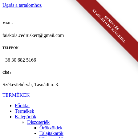
Ugrás a tartalomhoz
ÁTMENETILEG SZÜNETEL
RENDELÉS
MAIL :
faiskola.cedruskert@gmail.com
TELEFON :
+36 30 682 5166
CÍM :
Székesfehérvár, Tasnádi u. 3.
TERMÉKEK
Főoldal
Termékek
Kategóriák
Díszcserjék
Örökzöldek
Talajtakarók