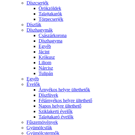
Díszcserjék
Örökzöldek
Talajtakarók
Törpecserjék
Díszfák
Díszhagymák
Császárkorona
Díszhagyma
Egyéb
Jácint
Krókusz
Liliom
Nárcisz
Tulipán
Egyéb
Évelők
Árnyékos helyre ültethetők
Díszfüvek
Félárnyékos helyre ültethető
Napos helyre ültethető
Sziklakerti évelők
Talajtakaró évelők
Fűszernövények
Gyümölcsfák
Gyümölcstermők