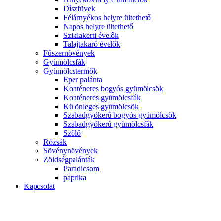
Díszfüvek
Félárnyékos helyre ültethető
Napos helyre ültethető
Sziklakerti évelők
Talajtakaró évelők
Fűszernövények
Gyümölcsfák
Gyümölcstermők
Eper palánta
Konténeres bogyós gyümölcsök
Konténeres gyümölcsfák
Különleges gyümölcsök
Szabadgyökerű bogyós gyümölcsök
Szabadgyökerű gyümölcsfák
Szőlő
Rózsák
Sövénynövények
Zöldségpalánták
Paradicsom
paprika
Kapcsolat