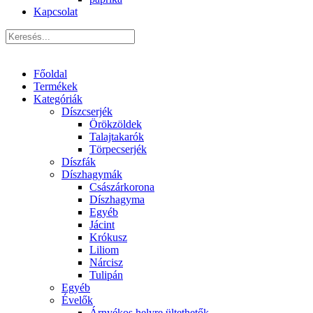
Kapcsolat
Főoldal
Termékek
Kategóriák
Díszcserjék
Örökzöldek
Talajtakarók
Törpecserjék
Díszfák
Díszhagymák
Császárkorona
Díszhagyma
Egyéb
Jácint
Krókusz
Liliom
Nárcisz
Tulipán
Egyéb
Évelők
Árnyékos helyre ültethetők