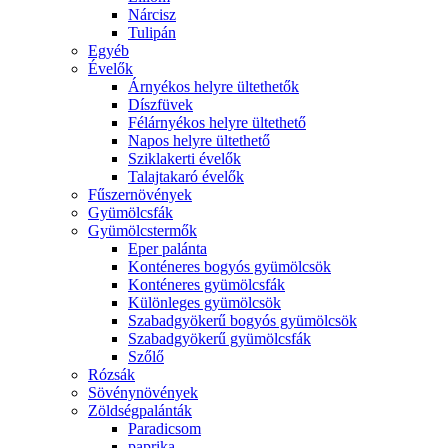
Nárcisz
Tulipán
Egyéb
Évelők
Árnyékos helyre ültethetők
Díszfüvek
Félárnyékos helyre ültethető
Napos helyre ültethető
Sziklakerti évelők
Talajtakaró évelők
Fűszernövények
Gyümölcsfák
Gyümölcstermők
Eper palánta
Konténeres bogyós gyümölcsök
Konténeres gyümölcsfák
Különleges gyümölcsök
Szabadgyökerű bogyós gyümölcsök
Szabadgyökerű gyümölcsfák
Szőlő
Rózsák
Sövénynövények
Zöldségpalánták
Paradicsom
paprika