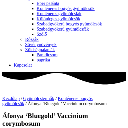
Eper palánta
Konténeres bogyós gyümölcsök
Konténeres gyümölcsfák
Különleges gyümölcsök
Szabadgyökerű bogyós gyümölcsök
Szabadgyökerű gyümölcsfák
Szőlő
Rózsák
Sövénynövények
Zöldségpalánták
Paradicsom
paprika
Kapcsolat
Kezdőlap
/
Gyümölcstermők
/
Konténeres bogyós
gyümölcsök
/ Áfonya ‘Bluegold’ Vaccinium corymbosum
Áfonya ‘Bluegold’ Vaccinium
corymbosum