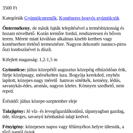
3500
Ft
Kategóriák
Gyümölcstermők
,
Konténeres bogyós gyümölcsök
Öntermékeny
, de másik fajták telepítésével a termésbiztonság és
hozam növelhető. Korán termőre fordul, rendszeresen és bőven
terem. Mérete miatt kiválóan alkalmas kisebb kertben vagy
konténerben történő termesztésre. Nagyon dekoratív narancs-piros
őszi lombszínével is díszít.
Kifejlett magasság: 1,2-1,5 m
Gyümölcse:
július közepétől augusztus közepéig elhúzódóan érik,
fürtje középnagy, mérsékelten laza. Bogyója kerekded, enyhén
lapított, közepes-nagy méretű hamvas sötétkék, kemény, lédús,
savanykás-édes, aromás, nagyon ízletes. Könnyen szedhető, nem
reped.
Érésiidő:
július közepe-szeptember eleje
Talajigény:
Jó víz- és levegőgazdálkodású, tápanyagban gazdag,
üde, tőzeges, savanyú kémhatású talajt kedvel.
Fényigény
: közepesen napos vagy félárnyékos helyre ültessük, a
tűző naptól óvjuk.