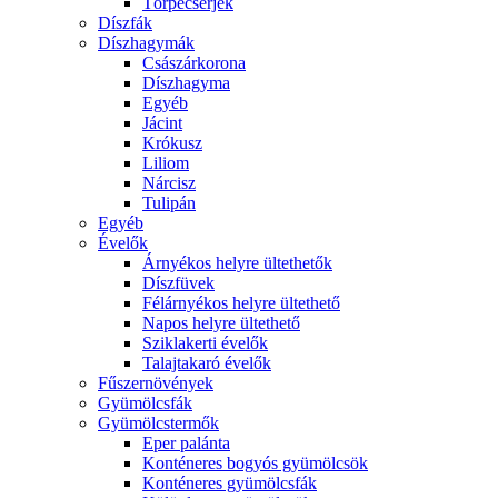
Törpecserjék
Díszfák
Díszhagymák
Császárkorona
Díszhagyma
Egyéb
Jácint
Krókusz
Liliom
Nárcisz
Tulipán
Egyéb
Évelők
Árnyékos helyre ültethetők
Díszfüvek
Félárnyékos helyre ültethető
Napos helyre ültethető
Sziklakerti évelők
Talajtakaró évelők
Fűszernövények
Gyümölcsfák
Gyümölcstermők
Eper palánta
Konténeres bogyós gyümölcsök
Konténeres gyümölcsfák