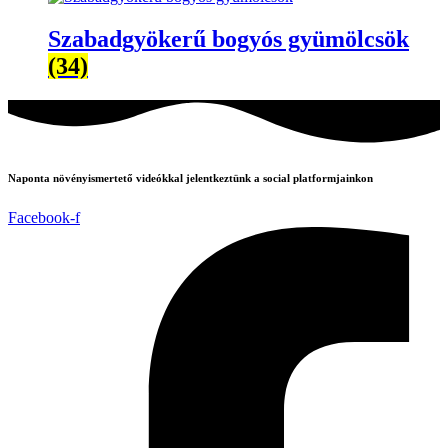
Szabadgyökerű bogyós gyümölcsök
(34)
Naponta növényismertető videókkal jelentkeztünk a social platformjainkon
Facebook-f