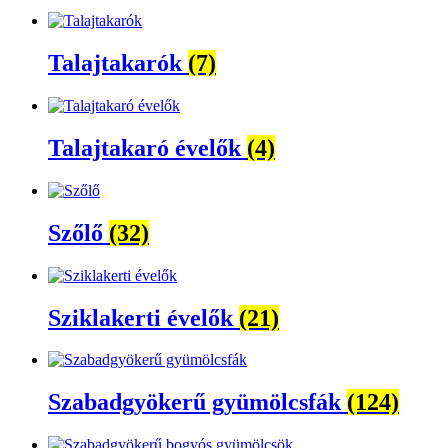
Talajtakarók
(7)
Talajtakaró évelők
(4)
Szőlő
(32)
Sziklakerti évelők
(21)
Szabadgyökerű gyümölcsfák
(124)