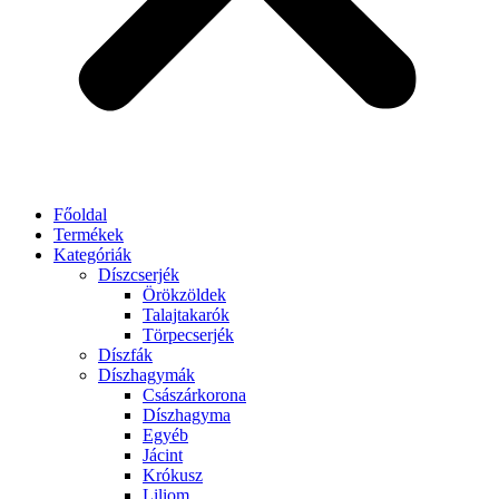
Főoldal
Termékek
Kategóriák
Díszcserjék
Örökzöldek
Talajtakarók
Törpecserjék
Díszfák
Díszhagymák
Császárkorona
Díszhagyma
Egyéb
Jácint
Krókusz
Liliom