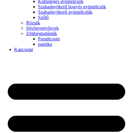
Különleges gyümölcsök
Szabadgyökerű bogyós gyümölcsök
Szabadgyökerű gyümölcsfák
Szőlő
Rózsák
Sövénynövények
Zöldségpalánták
Paradicsom
paprika
Kapcsolat