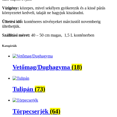
Vízigény:
közepes, mivel sekélyen gyökerezik és a kissé párás
környezetet kedveli, talaját ne hagyjuk kiszáradni.
Ültetési idő:
konténeres növényeket márciustól novemberig
ültethetjük.
Szállítási méret:
40 – 50 cm magas, 1,5 L konténerben
Kategóriák
Vetőmag/Dughagyma
(18)
Tulipán
(73)
Törpecserjék
(64)