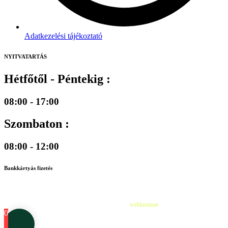
Adatkezelési tájékoztató
NYITVATARTÁS
Hétfőtől - Péntekig :
08:00 - 17:00
Szombaton :
08:00 - 12:00
Bankkártyás fizetés
©
2026
Cédruskert Faiskola Minden jog fenntartva.
Design & Developed by
webluminar
0