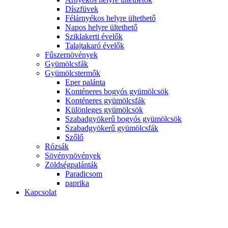
Díszfüvek
Félárnyékos helyre ültethető
Napos helyre ültethető
Sziklakerti évelők
Talajtakaró évelők
Fűszernövények
Gyümölcsfák
Gyümölcstermők
Eper palánta
Konténeres bogyós gyümölcsök
Konténeres gyümölcsfák
Különleges gyümölcsök
Szabadgyökerű bogyós gyümölcsök
Szabadgyökerű gyümölcsfák
Szőlő
Rózsák
Sövénynövények
Zöldségpalánták
Paradicsom
paprika
Kapcsolat