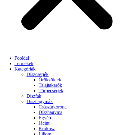
Főoldal
Termékek
Kategóriák
Díszcserjék
Örökzöldek
Talajtakarók
Törpecserjék
Díszfák
Díszhagymák
Császárkorona
Díszhagyma
Egyéb
Jácint
Krókusz
Liliom