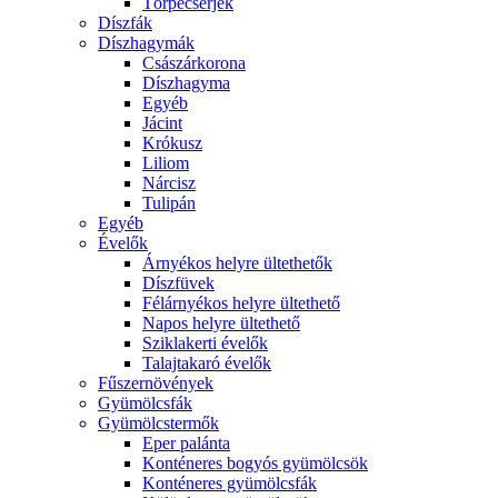
Törpecserjék
Díszfák
Díszhagymák
Császárkorona
Díszhagyma
Egyéb
Jácint
Krókusz
Liliom
Nárcisz
Tulipán
Egyéb
Évelők
Árnyékos helyre ültethetők
Díszfüvek
Félárnyékos helyre ültethető
Napos helyre ültethető
Sziklakerti évelők
Talajtakaró évelők
Fűszernövények
Gyümölcsfák
Gyümölcstermők
Eper palánta
Konténeres bogyós gyümölcsök
Konténeres gyümölcsfák