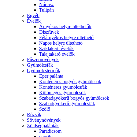
Nárcisz
Tulipán
Egyéb
Évelők
Árnyékos helyre ültethetők
Díszfüvek
Félárnyékos helyre ültethető
Napos helyre ültethető
Sziklakerti évelők
Talajtakaró évelők
Fűszernövények
Gyümölcsfák
Gyümölcstermők
Eper palánta
Konténeres bogyós gyümölcsök
Konténeres gyümölcsfák
Különleges gyümölcsök
Szabadgyökerű bogyós gyümölcsök
Szabadgyökerű gyümölcsfák
Szőlő
Rózsák
Sövénynövények
Zöldségpalánták
Paradicsom
paprika