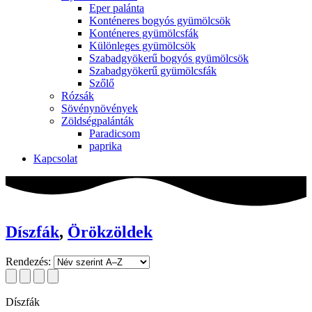
Eper palánta
Konténeres bogyós gyümölcsök
Konténeres gyümölcsfák
Különleges gyümölcsök
Szabadgyökerű bogyós gyümölcsök
Szabadgyökerű gyümölcsfák
Szőlő
Rózsák
Sövénynövények
Zöldségpalánták
Paradicsom
paprika
Kapcsolat
Díszfák
,
Örökzöldek
Rendezés:
Díszfák