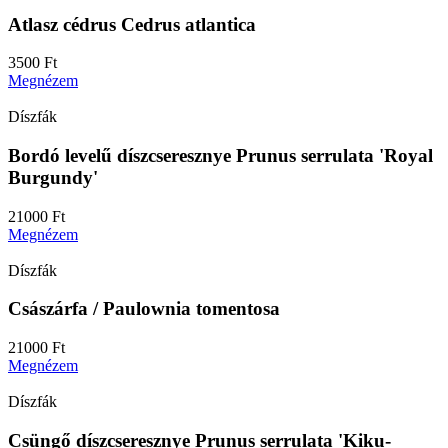
Atlasz cédrus Cedrus atlantica
3500
Ft
Megnézem
Díszfák
Bordó levelű díszcseresznye Prunus serrulata 'Royal
Burgundy'
21000
Ft
Megnézem
Díszfák
Császárfa / Paulownia tomentosa
21000
Ft
Megnézem
Díszfák
Csüngő díszcseresznye Prunus serrulata 'Kiku-