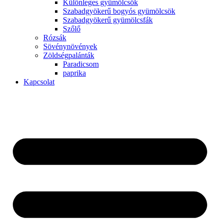
Különleges gyümölcsök
Szabadgyökerű bogyós gyümölcsök
Szabadgyökerű gyümölcsfák
Szőlő
Rózsák
Sövénynövények
Zöldségpalánták
Paradicsom
paprika
Kapcsolat