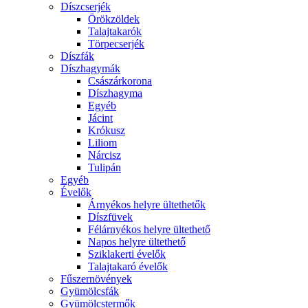
Díszcserjék
Örökzöldek
Talajtakarók
Törpecserjék
Díszfák
Díszhagymák
Császárkorona
Díszhagyma
Egyéb
Jácint
Krókusz
Liliom
Nárcisz
Tulipán
Egyéb
Évelők
Árnyékos helyre ültethetők
Díszfüvek
Félárnyékos helyre ültethető
Napos helyre ültethető
Sziklakerti évelők
Talajtakaró évelők
Fűszernövények
Gyümölcsfák
Gyümölcstermők