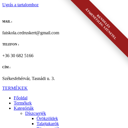
Ugrás a tartalomhoz
ÁTMENETILEG SZÜNETEL
RENDELÉS
MAIL :
faiskola.cedruskert@gmail.com
TELEFON :
+36 30 682 5166
CÍM :
Székesfehérvár, Tasnádi u. 3.
TERMÉKEK
Főoldal
Termékek
Kategóriák
Díszcserjék
Örökzöldek
Talajtakarók