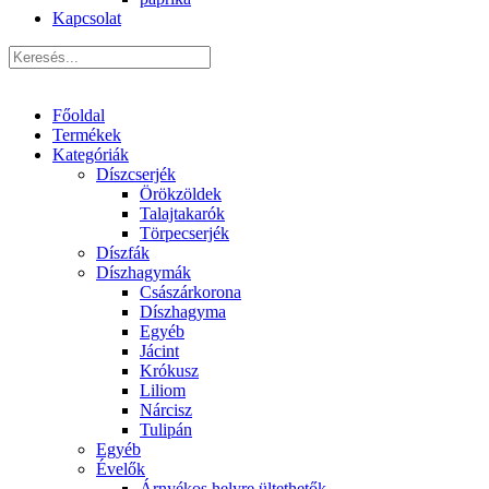
Kapcsolat
Főoldal
Termékek
Kategóriák
Díszcserjék
Örökzöldek
Talajtakarók
Törpecserjék
Díszfák
Díszhagymák
Császárkorona
Díszhagyma
Egyéb
Jácint
Krókusz
Liliom
Nárcisz
Tulipán
Egyéb
Évelők
Árnyékos helyre ültethetők