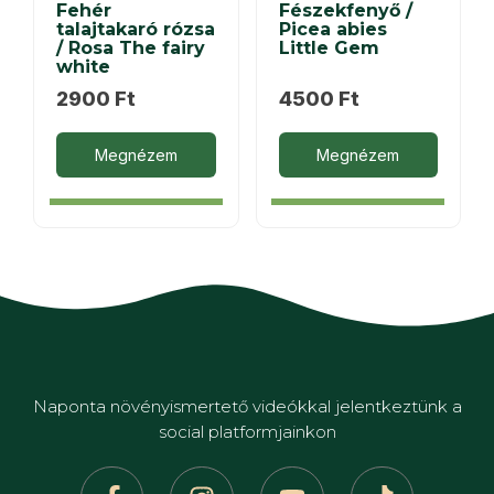
Fehér
Fészekfenyő /
talajtakaró rózsa
Picea abies
/ Rosa The fairy
Little Gem
white
2900
Ft
4500
Ft
Megnézem
Megnézem
Naponta növényismertető videókkal jelentkeztünk a
social platformjainkon