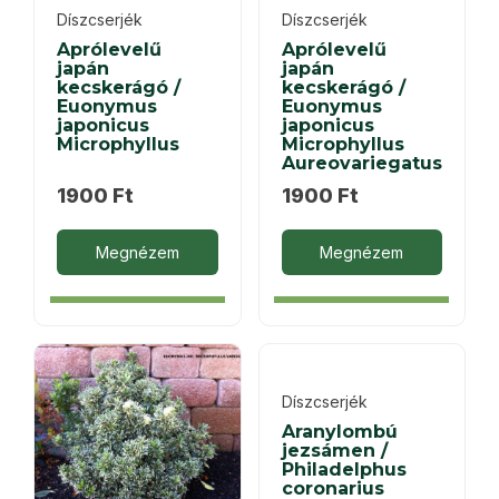
Díszcserjék
Díszcserjék
Aprólevelű
Aprólevelű
japán
japán
kecskerágó /
kecskerágó /
Euonymus
Euonymus
japonicus
japonicus
Microphyllus
Microphyllus
Aureovariegatus
1900
Ft
1900
Ft
Megnézem
Megnézem
Díszcserjék
Aranylombú
jezsámen /
Philadelphus
coronarius