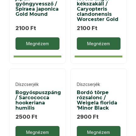
gyöngyvessző /
kékszakáll /
Spiraea japonica
Caryopteris
Gold Mound
clandonensis
Worcester Gold
2100
Ft
2100
Ft
Megnézem
Megnézem
Díszcserjék
Díszcserjék
Bogyóspuszpáng
Bordó törpe
/ Sarcococca
rózsalonc /
hookeriana
Weigela florida
humilis
'Minor Black
2500
Ft
2900
Ft
Megnézem
Megnézem