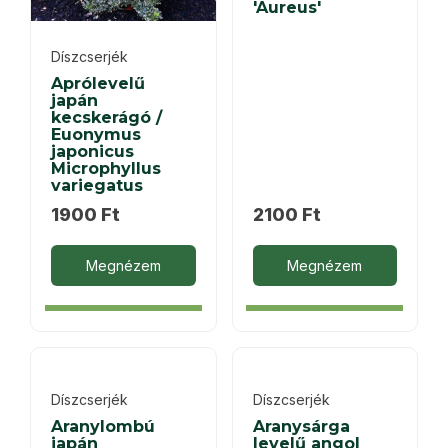
'Aureus'
Díszcserjék
Aprólevelű
japán
kecskerágó /
Euonymus
japonicus
Microphyllus
variegatus
1900
Ft
2100
Ft
Megnézem
Megnézem
Díszcserjék
Díszcserjék
Aranylombú
Aranysárga
japán
levelű angol