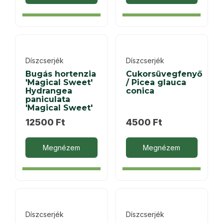
Díszcserjék
Díszcserjék
Bugás hortenzia
Cukorsüvegfenyő
'Magical Sweet'
/ Picea glauca
Hydrangea
conica
paniculata
'Magical Sweet'
12500
Ft
4500
Ft
Megnézem
Megnézem
Díszcserjék
Díszcserjék