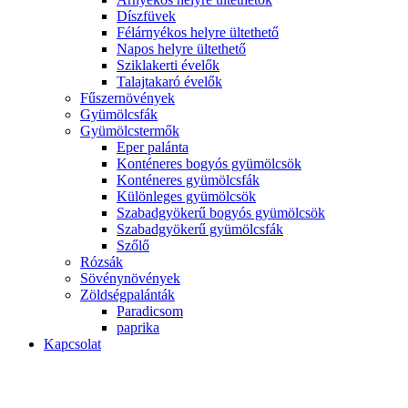
Díszfüvek
Félárnyékos helyre ültethető
Napos helyre ültethető
Sziklakerti évelők
Talajtakaró évelők
Fűszernövények
Gyümölcsfák
Gyümölcstermők
Eper palánta
Konténeres bogyós gyümölcsök
Konténeres gyümölcsfák
Különleges gyümölcsök
Szabadgyökerű bogyós gyümölcsök
Szabadgyökerű gyümölcsfák
Szőlő
Rózsák
Sövénynövények
Zöldségpalánták
Paradicsom
paprika
Kapcsolat