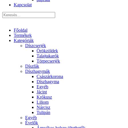
Kapcsolat
Főoldal
Termékek
Kategóriák
Díszcserjék
Örökzöldek
Talajtakarók
Törpecserjék
Díszfák
Díszhagymák
Császárkorona
Díszhagyma
Egyéb
Jácint
Krókusz
Liliom
Nárcisz
Tulipán
Egyéb
Évelők
Árnyékos helyre ültethetők