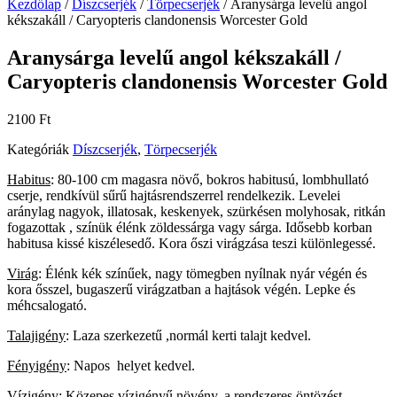
Kezdőlap
/
Díszcserjék
/
Törpecserjék
/ Aranysárga levelű angol
kékszakáll / Caryopteris clandonensis Worcester Gold
Aranysárga levelű angol kékszakáll /
Caryopteris clandonensis Worcester Gold
2100
Ft
Kategóriák
Díszcserjék
,
Törpecserjék
Habitus
: 80-100 cm magasra növő, bokros habitusú, lombhullató
cserje, rendkívül sűrű hajtásrendszerrel rendelkezik. Levelei
aránylag nagyok, illatosak, keskenyek, szürkésen molyhosak, ritkán
fogazottak , színük élénk zöldessárga vagy sárga. Idősebb korban
habitusa kissé kiszélesedő. Kora őszi virágzása teszi különlegessé.
Virág
: Élénk kék színűek, nagy tömegben nyílnak nyár végén és
kora ősszel, bugaszerű virágzatban a hajtások végén. Lepke és
méhcsalogató.
Talajigény
: Laza szerkezetű ,normál kerti talajt kedvel.
Fényigény
: Napos helyet kedvel.
Vízigény: Közepes vízigényű növény, a rendszeres öntözést