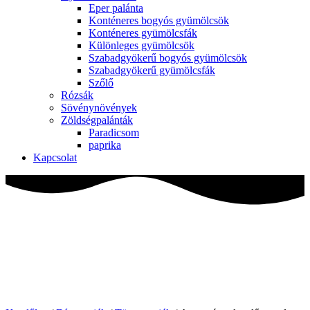
Eper palánta
Konténeres bogyós gyümölcsök
Konténeres gyümölcsfák
Különleges gyümölcsök
Szabadgyökerű bogyós gyümölcsök
Szabadgyökerű gyümölcsfák
Szőlő
Rózsák
Sövénynövények
Zöldségpalánták
Paradicsom
paprika
Kapcsolat