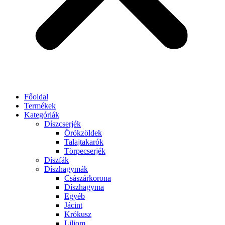
Főoldal
Termékek
Kategóriák
Díszcserjék
Örökzöldek
Talajtakarók
Törpecserjék
Díszfák
Díszhagymák
Császárkorona
Díszhagyma
Egyéb
Jácint
Krókusz
Liliom