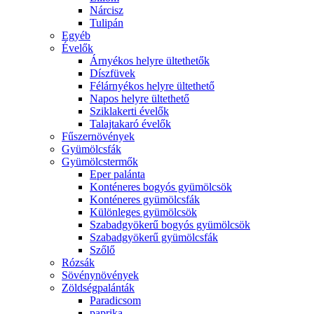
Nárcisz
Tulipán
Egyéb
Évelők
Árnyékos helyre ültethetők
Díszfüvek
Félárnyékos helyre ültethető
Napos helyre ültethető
Sziklakerti évelők
Talajtakaró évelők
Fűszernövények
Gyümölcsfák
Gyümölcstermők
Eper palánta
Konténeres bogyós gyümölcsök
Konténeres gyümölcsfák
Különleges gyümölcsök
Szabadgyökerű bogyós gyümölcsök
Szabadgyökerű gyümölcsfák
Szőlő
Rózsák
Sövénynövények
Zöldségpalánták
Paradicsom
paprika