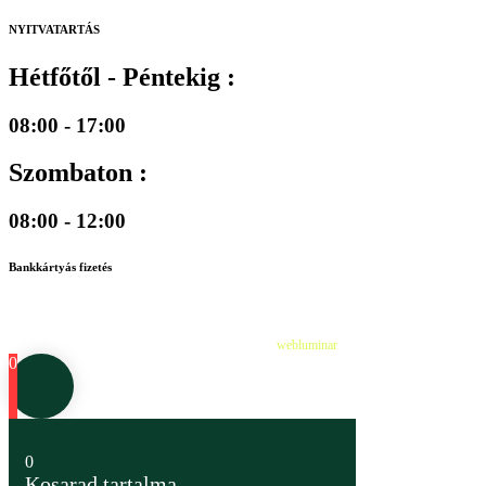
NYITVATARTÁS
Hétfőtől - Péntekig :
08:00 - 17:00
Szombaton :
08:00 - 12:00
Bankkártyás fizetés
©
2026
Cédruskert Faiskola Minden jog fenntartva.
Design & Developed by
webluminar
0
0
Kosarad tartalma