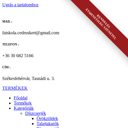
Ugrás a tartalomhoz
ÁTMENETILEG SZÜNETEL
RENDELÉS
MAIL :
faiskola.cedruskert@gmail.com
TELEFON :
+36 30 682 5166
CÍM :
Székesfehérvár, Tasnádi u. 3.
TERMÉKEK
Főoldal
Termékek
Kategóriák
Díszcserjék
Örökzöldek
Talajtakarók