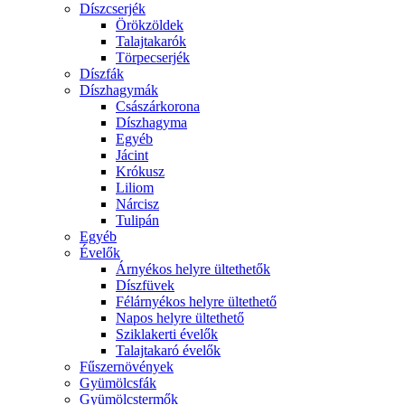
Díszcserjék
Örökzöldek
Talajtakarók
Törpecserjék
Díszfák
Díszhagymák
Császárkorona
Díszhagyma
Egyéb
Jácint
Krókusz
Liliom
Nárcisz
Tulipán
Egyéb
Évelők
Árnyékos helyre ültethetők
Díszfüvek
Félárnyékos helyre ültethető
Napos helyre ültethető
Sziklakerti évelők
Talajtakaró évelők
Fűszernövények
Gyümölcsfák
Gyümölcstermők