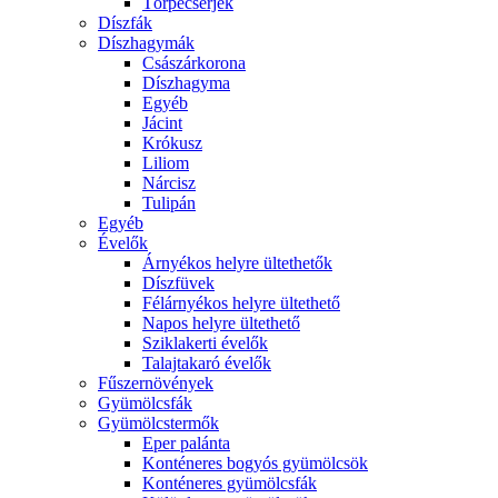
Törpecserjék
Díszfák
Díszhagymák
Császárkorona
Díszhagyma
Egyéb
Jácint
Krókusz
Liliom
Nárcisz
Tulipán
Egyéb
Évelők
Árnyékos helyre ültethetők
Díszfüvek
Félárnyékos helyre ültethető
Napos helyre ültethető
Sziklakerti évelők
Talajtakaró évelők
Fűszernövények
Gyümölcsfák
Gyümölcstermők
Eper palánta
Konténeres bogyós gyümölcsök
Konténeres gyümölcsfák