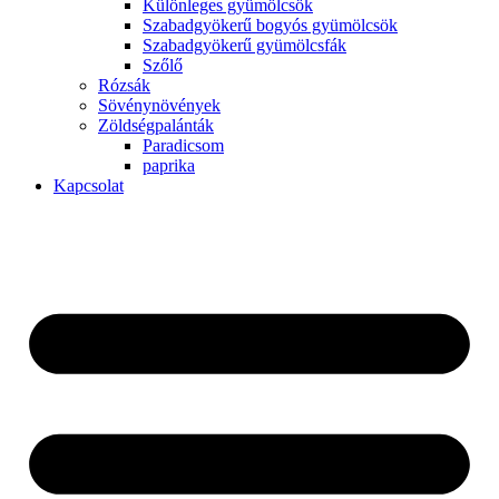
Különleges gyümölcsök
Szabadgyökerű bogyós gyümölcsök
Szabadgyökerű gyümölcsfák
Szőlő
Rózsák
Sövénynövények
Zöldségpalánták
Paradicsom
paprika
Kapcsolat