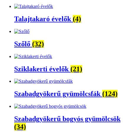
Talajtakaró évelők
(4)
Szőlő
(32)
Sziklakerti évelők
(21)
Szabadgyökerű gyümölcsfák
(124)
Szabadgyökerű bogyós gyümölcsök
(34)