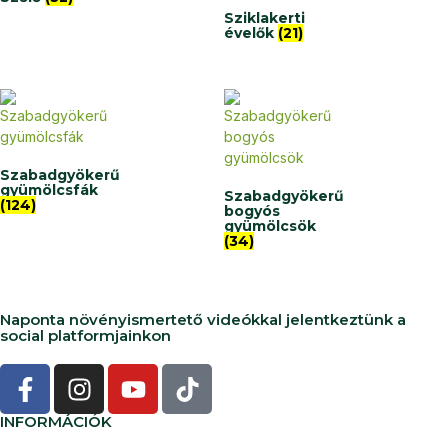
Sziklakerti
évelők
(21)
Szabadgyökerű
gyümölcsfák
Szabadgyökerű
(124)
bogyós
gyümölcsök
(34)
Naponta növényismertető videókkal jelentkeztünk a
social platformjainkon
INFORMÁCIÓK