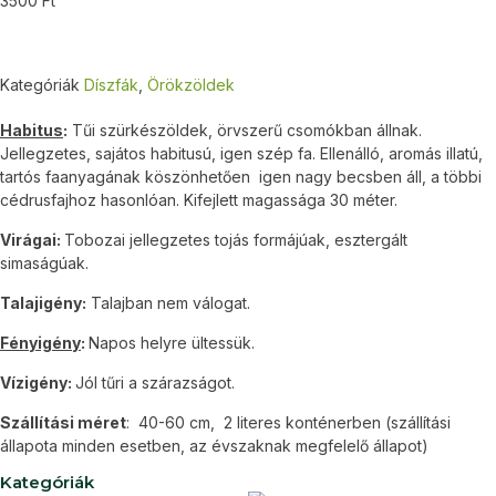
3500
Ft
Kategóriák
Díszfák
,
Örökzöldek
Habitus
:
Tűi szürkészöldek, örvszerű csomókban állnak.
Jellegzetes, sajátos habitusú, igen szép fa. Ellenálló, aromás illatú,
tartós faanyagának köszönhetően igen nagy becsben áll, a többi
cédrusfajhoz hasonlóan. Kifejlett magassága 30 méter.
Virágai:
Tobozai jellegzetes tojás formájúak, esztergált
simaságúak.
Talajigény:
Talajban nem válogat.
Fényigény
:
Napos helyre ültessük.
Vízigény:
Jól tűri a szárazságot.
Szállítási méret
: 40-60 cm, 2 literes konténerben (szállítási
állapota minden esetben, az évszaknak megfelelő állapot)
Kategóriák