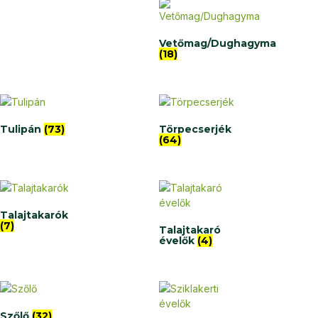
Vetőmag/Dughagyma
(18)
Tulipán
(73)
Törpecserjék
(64)
Talajtakarók
(7)
Talajtakaró
évelők
(4)
Szőlő
(32)