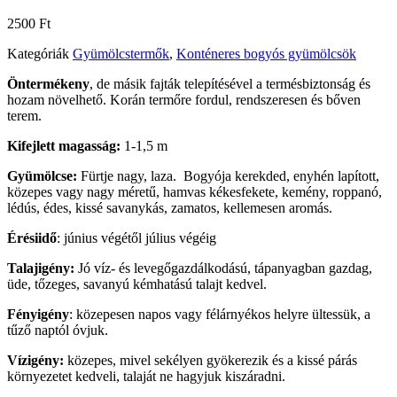
2500
Ft
Kategóriák
Gyümölcstermők
,
Konténeres bogyós gyümölcsök
Öntermékeny
, de másik fajták telepítésével a termésbiztonság és
hozam növelhető. Korán termőre fordul, rendszeresen és bőven
terem.
Kifejlett magasság:
1-1,5 m
Gyümölcse:
Fürtje nagy, laza. Bogyója kerekded, enyhén lapított,
közepes vagy nagy méretű, hamvas kékesfekete, kemény, roppanó,
lédús, édes, kissé savanykás, zamatos, kellemesen aromás.
Érésiidő
:
június végétől július végéig
Talajigény:
Jó víz- és levegőgazdálkodású, tápanyagban gazdag,
üde, tőzeges, savanyú kémhatású talajt kedvel.
Fényigény
: közepesen napos vagy félárnyékos helyre ültessük, a
tűző naptól óvjuk.
Vízigény:
közepes, mivel sekélyen gyökerezik és a kissé párás
környezetet kedveli, talaját ne hagyjuk kiszáradni.