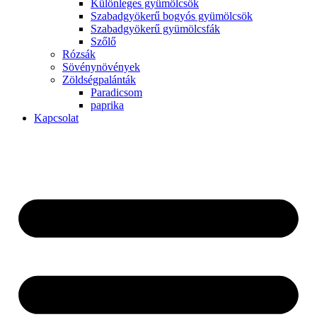
Különleges gyümölcsök
Szabadgyökerű bogyós gyümölcsök
Szabadgyökerű gyümölcsfák
Szőlő
Rózsák
Sövénynövények
Zöldségpalánták
Paradicsom
paprika
Kapcsolat