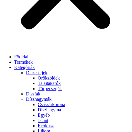
Főoldal
Termékek
Kategóriák
Díszcserjék
Örökzöldek
Talajtakarók
Törpecserjék
Díszfák
Díszhagymák
Császárkorona
Díszhagyma
Egyéb
Jácint
Krókusz
Liliom