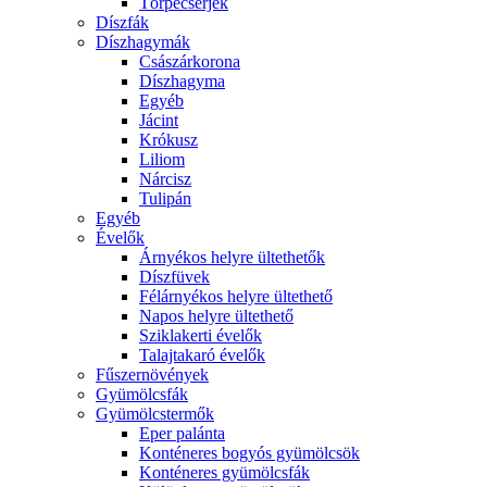
Törpecserjék
Díszfák
Díszhagymák
Császárkorona
Díszhagyma
Egyéb
Jácint
Krókusz
Liliom
Nárcisz
Tulipán
Egyéb
Évelők
Árnyékos helyre ültethetők
Díszfüvek
Félárnyékos helyre ültethető
Napos helyre ültethető
Sziklakerti évelők
Talajtakaró évelők
Fűszernövények
Gyümölcsfák
Gyümölcstermők
Eper palánta
Konténeres bogyós gyümölcsök
Konténeres gyümölcsfák