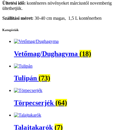
Ültetési idő:
konténeres növényeket márciustól novemberig
ültethetjük.
Szállítási méret:
30-40 cm magas, 1,5 L konténerben
Kategóriák
Vetőmag/Dughagyma
(18)
Tulipán
(73)
Törpecserjék
(64)
Talajtakarók
(7)