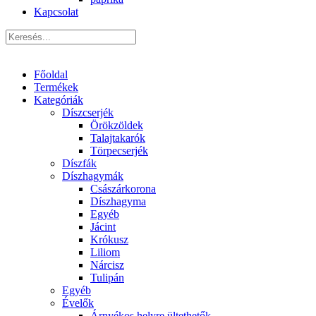
Kapcsolat
Főoldal
Termékek
Kategóriák
Díszcserjék
Örökzöldek
Talajtakarók
Törpecserjék
Díszfák
Díszhagymák
Császárkorona
Díszhagyma
Egyéb
Jácint
Krókusz
Liliom
Nárcisz
Tulipán
Egyéb
Évelők
Árnyékos helyre ültethetők