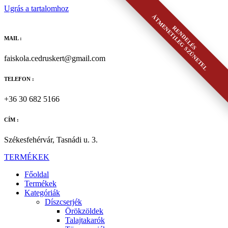
Ugrás a tartalomhoz
ÁTMENETILEG SZÜNETEL
RENDELÉS
MAIL :
faiskola.cedruskert@gmail.com
TELEFON :
+36 30 682 5166
CÍM :
Székesfehérvár, Tasnádi u. 3.
TERMÉKEK
Főoldal
Termékek
Kategóriák
Díszcserjék
Örökzöldek
Talajtakarók