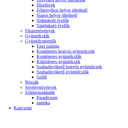
Díszfüvek
Félárnyékos helyre ültethető
Napos helyre ültethető
Sziklakerti évelők
Talajtakaró évelők
Fűszernövények
Gyümölcsfák
Gyümölcstermők
Eper palánta
Konténeres bogyós gyümölcsök
Konténeres gyümölcsfák
Különleges gyümölcsök
Szabadgyökerű bogyós gyümölcsök
Szabadgyökerű gyümölcsfák
Szőlő
Rózsák
Sövénynövények
Zöldségpalánták
Paradicsom
paprika
Kapcsolat