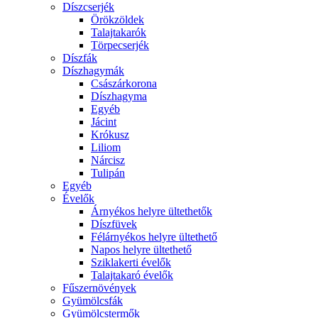
Díszcserjék
Örökzöldek
Talajtakarók
Törpecserjék
Díszfák
Díszhagymák
Császárkorona
Díszhagyma
Egyéb
Jácint
Krókusz
Liliom
Nárcisz
Tulipán
Egyéb
Évelők
Árnyékos helyre ültethetők
Díszfüvek
Félárnyékos helyre ültethető
Napos helyre ültethető
Sziklakerti évelők
Talajtakaró évelők
Fűszernövények
Gyümölcsfák
Gyümölcstermők