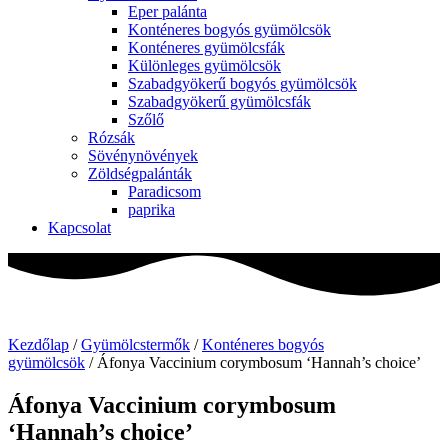
Eper palánta
Konténeres bogyós gyümölcsök
Konténeres gyümölcsfák
Különleges gyümölcsök
Szabadgyökerű bogyós gyümölcsök
Szabadgyökerű gyümölcsfák
Szőlő
Rózsák
Sövénynövények
Zöldségpalánták
Paradicsom
paprika
Kapcsolat
Kezdőlap
/
Gyümölcstermők
/
Konténeres bogyós
gyümölcsök
/ Áfonya Vaccinium corymbosum ‘Hannah’s choice’
Áfonya Vaccinium corymbosum
‘Hannah’s choice’