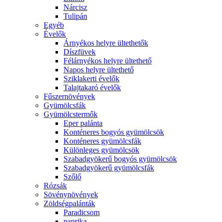
Nárcisz
Tulipán
Egyéb
Évelők
Árnyékos helyre ültethetők
Díszfüvek
Félárnyékos helyre ültethető
Napos helyre ültethető
Sziklakerti évelők
Talajtakaró évelők
Fűszernövények
Gyümölcsfák
Gyümölcstermők
Eper palánta
Konténeres bogyós gyümölcsök
Konténeres gyümölcsfák
Különleges gyümölcsök
Szabadgyökerű bogyós gyümölcsök
Szabadgyökerű gyümölcsfák
Szőlő
Rózsák
Sövénynövények
Zöldségpalánták
Paradicsom
paprika