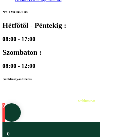
NYITVATARTÁS
Hétfőtől - Péntekig :
08:00 - 17:00
Szombaton :
08:00 - 12:00
Bankkártyás fizetés
©
2026
Cédruskert Faiskola Minden jog fenntartva.
Design & Developed by
webluminar
0
0