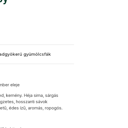
adgyökerű gyümölcsfák
mber eleje
, kemény. Héja sima, sárgás
legzetes, hosszanti sávok
etű, édes ízű, aromás, ropogós.