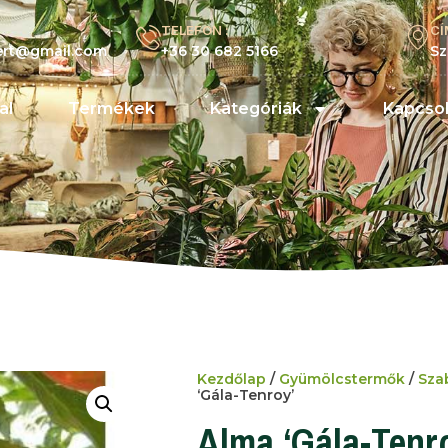
TELEFON :
CÍ
kert@gmail.com
+36 30 682 5166
Sz
al
Termékek
Kategóriák
Kapcsol
Kezdőlap
/
Gyümölcstermők
/
Sza
‘Gála-Tenroy’
Alma ‘Gála-Tenr