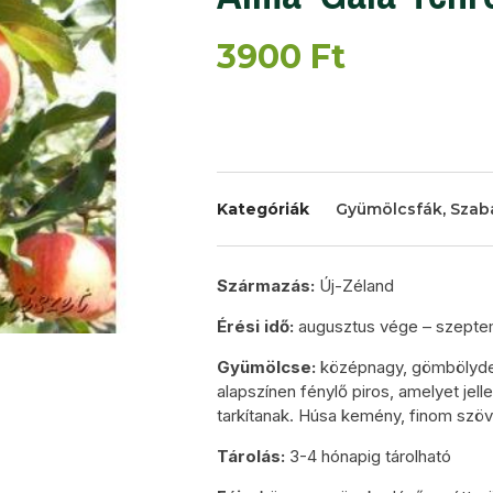
3900
Ft
Kategóriák
Gyümölcsfák
,
Szab
Származás:
Új-Zéland
Érési idő:
augusztus vége – szepte
Gyümölcse:
középnagy, gömbölyded
alapszínen fénylő piros, amelyet jel
tarkítanak. Húsa kemény, finom szöv
Tárolás:
3-4 hónapig tárolható