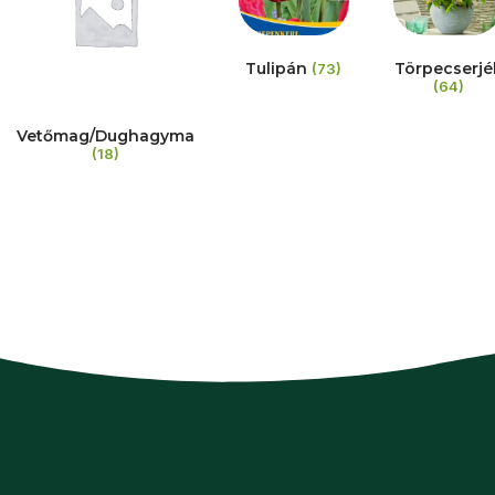
Tulipán
Törpecserjé
(73)
(64)
Vetőmag/Dughagyma
(18)