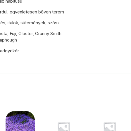
lő habitusú
ordul, egyenletesen bőven terem
tés, italok, sütemények, szósz
esta, Fuji, Gloster, Granny Smith,
daphough
badgyökér