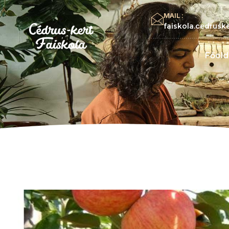
MAIL :
faiskola.cedrus
Főold