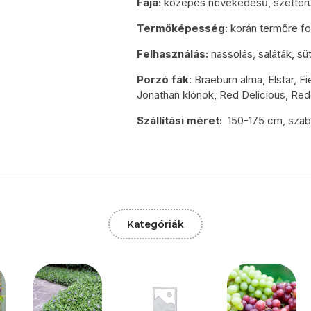
Fája:
közepes növekedésű, szétterü
Termőképesség:
korán termőre f
Felhasználás:
nassolás, saláták, sü
Porzó fák
: Braeburn alma, Elstar, Fi
Jonathan klónok, Red Delicious, Re
Szállítási méret:
150-175 cm, sza
Kategóriák