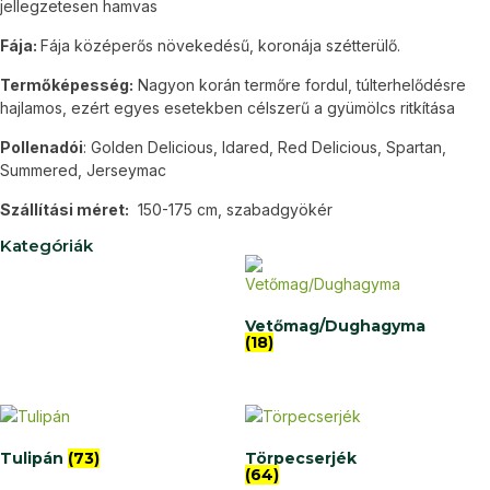
jellegzetesen hamvas
Fája:
Fája középerős növekedésű, koronája szétterülő.
Termőképesség:
Nagyon korán termőre fordul, túlterhelődésre
hajlamos, ezért egyes esetekben célszerű a gyümölcs ritkítása
Pollenadói
: Golden Delicious, Idared, Red Delicious, Spartan,
Summered, Jerseymac
Szállítási méret:
150-175 cm, szabadgyökér
Kategóriák
Vetőmag/Dughagyma
(18)
Tulipán
(73)
Törpecserjék
(64)