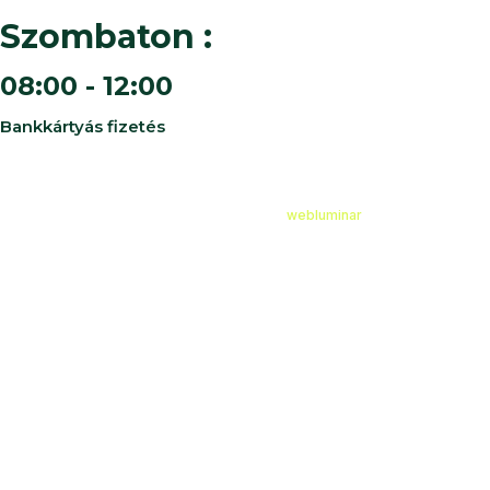
Szombaton :
08:00 - 12:00
Bankkártyás fizetés
©
2026
Cédruskert Faiskola Minden jog fenntartva.
Design & Developed by
webluminar