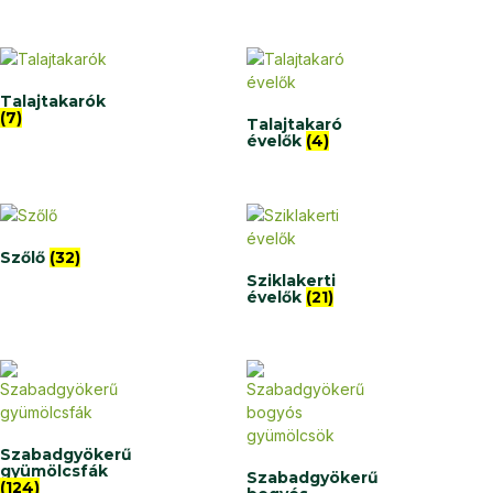
Talajtakarók
(7)
Talajtakaró
évelők
(4)
Szőlő
(32)
Sziklakerti
évelők
(21)
Szabadgyökerű
gyümölcsfák
Szabadgyökerű
(124)