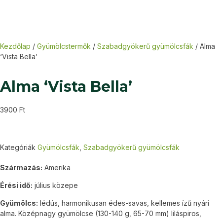
Kezdőlap
/
Gyümölcstermők
/
Szabadgyökerű gyümölcsfák
/ Alma
‘Vista Bella’
Alma ‘Vista Bella’
3900
Ft
Kategóriák
Gyümölcsfák
,
Szabadgyökerű gyümölcsfák
Származás:
Amerika
Érési idő:
július közepe
Gyümölcs:
lédús, harmonikusan édes-savas, kellemes ízű nyári
alma. Középnagy gyümölcse (130-140 g, 65-70 mm) liláspiros,