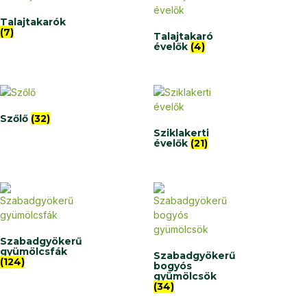
Talajtakarók
(7)
Talajtakaró
évelők
(4)
Szőlő
(32)
Sziklakerti
évelők
(21)
Szabadgyökerű
gyümölcsfák
Szabadgyökerű
(124)
bogyós
gyümölcsök
(34)