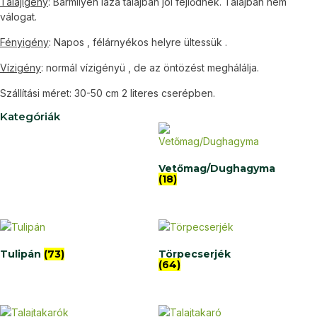
Talajigény
: Bármilyen laza talajban jól fejlődnek. Talajban nem
válogat.
Fényigény
: Napos , félárnyékos helyre ültessük .
Vízigény
: normál vízigényü , de az öntözést meghálálja.
Szállítási méret: 30-50 cm 2 literes cserépben.
Kategóriák
Vetőmag/Dughagyma
(18)
Tulipán
(73)
Törpecserjék
(64)