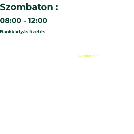
Szombaton :
08:00 - 12:00
Bankkártyás fizetés
©
2026
Cédruskert Faiskola Minden jog fenntartva.
Design & Developed by
webluminar