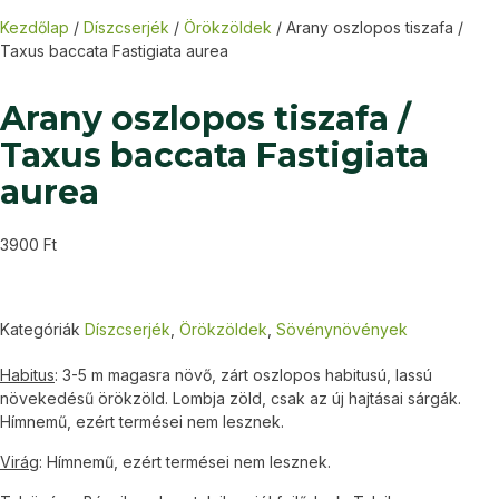
Kezdőlap
/
Díszcserjék
/
Örökzöldek
/ Arany oszlopos tiszafa /
Taxus baccata Fastigiata aurea
Arany oszlopos tiszafa /
Taxus baccata Fastigiata
aurea
3900
Ft
Kategóriák
Díszcserjék
,
Örökzöldek
,
Sövénynövények
Habitus
: 3-5 m magasra növő, zárt oszlopos habitusú, lassú
növekedésű örökzöld. Lombja zöld, csak az új hajtásai sárgák.
Hímnemű, ezért termései nem lesznek.
Virág
: Hímnemű, ezért termései nem lesznek.