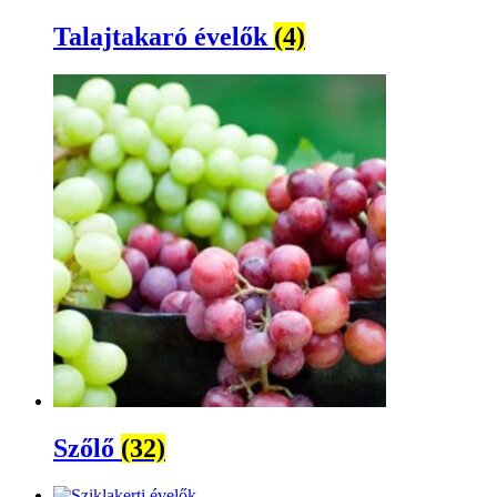
Talajtakaró évelők
(4)
Szőlő
(32)