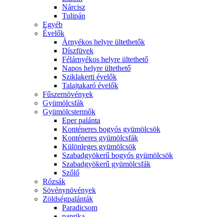
Nárcisz
Tulipán
Egyéb
Évelők
Árnyékos helyre ültethetők
Díszfüvek
Félárnyékos helyre ültethető
Napos helyre ültethető
Sziklakerti évelők
Talajtakaró évelők
Fűszernövények
Gyümölcsfák
Gyümölcstermők
Eper palánta
Konténeres bogyós gyümölcsök
Konténeres gyümölcsfák
Különleges gyümölcsök
Szabadgyökerű bogyós gyümölcsök
Szabadgyökerű gyümölcsfák
Szőlő
Rózsák
Sövénynövények
Zöldségpalánták
Paradicsom
paprika