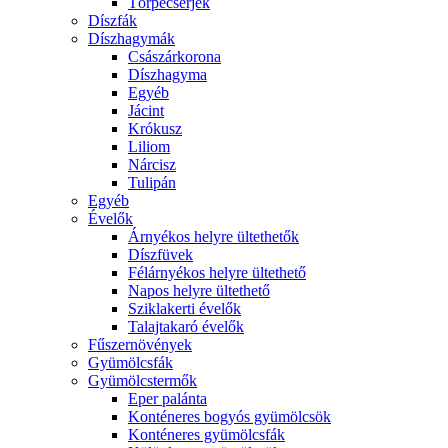
Törpecserjék
Díszfák
Díszhagymák
Császárkorona
Díszhagyma
Egyéb
Jácint
Krókusz
Liliom
Nárcisz
Tulipán
Egyéb
Évelők
Árnyékos helyre ültethetők
Díszfüvek
Félárnyékos helyre ültethető
Napos helyre ültethető
Sziklakerti évelők
Talajtakaró évelők
Fűszernövények
Gyümölcsfák
Gyümölcstermők
Eper palánta
Konténeres bogyós gyümölcsök
Konténeres gyümölcsfák