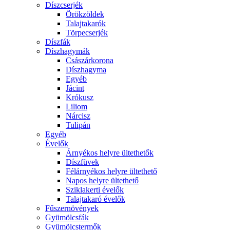
Díszcserjék
Örökzöldek
Talajtakarók
Törpecserjék
Díszfák
Díszhagymák
Császárkorona
Díszhagyma
Egyéb
Jácint
Krókusz
Liliom
Nárcisz
Tulipán
Egyéb
Évelők
Árnyékos helyre ültethetők
Díszfüvek
Félárnyékos helyre ültethető
Napos helyre ültethető
Sziklakerti évelők
Talajtakaró évelők
Fűszernövények
Gyümölcsfák
Gyümölcstermők