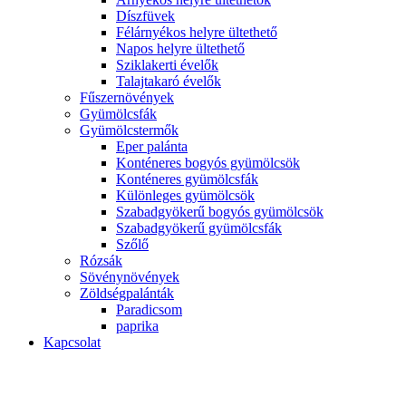
Díszfüvek
Félárnyékos helyre ültethető
Napos helyre ültethető
Sziklakerti évelők
Talajtakaró évelők
Fűszernövények
Gyümölcsfák
Gyümölcstermők
Eper palánta
Konténeres bogyós gyümölcsök
Konténeres gyümölcsfák
Különleges gyümölcsök
Szabadgyökerű bogyós gyümölcsök
Szabadgyökerű gyümölcsfák
Szőlő
Rózsák
Sövénynövények
Zöldségpalánták
Paradicsom
paprika
Kapcsolat