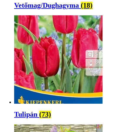
Vetőmag/Dughagyma
(18)
Tulipán
(73)