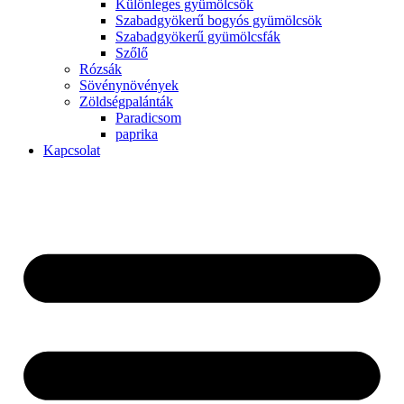
Különleges gyümölcsök
Szabadgyökerű bogyós gyümölcsök
Szabadgyökerű gyümölcsfák
Szőlő
Rózsák
Sövénynövények
Zöldségpalánták
Paradicsom
paprika
Kapcsolat