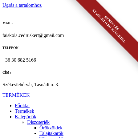
Ugrás a tartalomhoz
ÁTMENETILEG SZÜNETEL
RENDELÉS
MAIL :
faiskola.cedruskert@gmail.com
TELEFON :
+36 30 682 5166
CÍM :
Székesfehérvár, Tasnádi u. 3.
TERMÉKEK
Főoldal
Termékek
Kategóriák
Díszcserjék
Örökzöldek
Talajtakarók