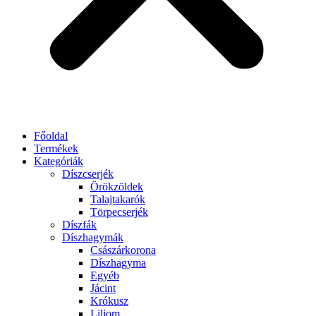
Főoldal
Termékek
Kategóriák
Díszcserjék
Örökzöldek
Talajtakarók
Törpecserjék
Díszfák
Díszhagymák
Császárkorona
Díszhagyma
Egyéb
Jácint
Krókusz
Liliom