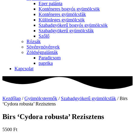
Eper palánta
Konténeres bogyós gyümölcsök
Konténeres gyümölcsfák
Különleges gyümölcsök
Szabadgyökerű bogyós gyümölcsök
Szabadgyökerű gyümölcsfák
Szőlő
Rózsák
Sövénynövények
Zöldségpalánták
Paradicsom
paprika
Kapcsolat
Kezdőlap
/
Gyümölcstermők
/
Szabadgyökerű gyümölcsfák
/ Birs
‘Cydora robusta’ Rezisztens
Birs ‘Cydora robusta’ Rezisztens
5500
Ft