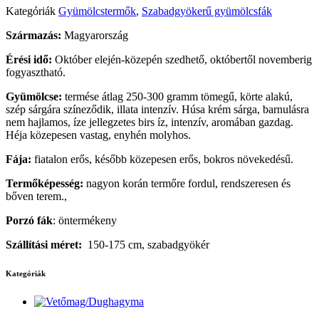
Kategóriák
Gyümölcstermők
,
Szabadgyökerű gyümölcsfák
Származás:
Magyarország
Érési idő:
Október elején-közepén szedhető, októbertől novemberig
fogyasztható.
Gyümölcse:
termése átlag 250-300 gramm tömegű, körte alakú,
szép sárgára színeződik, illata intenzív. Húsa krém sárga, barnulásra
nem hajlamos, íze jellegzetes birs íz, intenzív, aromában gazdag.
Héja közepesen vastag, enyhén molyhos.
Fája:
fiatalon erős, később közepesen erős, bokros növekedésű.
Termőképesség:
nagyon korán termőre fordul, rendszeresen és
bőven terem.,
Porzó fák
: öntermékeny
Szállítási méret:
150-175 cm, szabadgyökér
Kategóriák