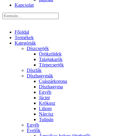
Kapcsolat
Főoldal
Termékek
Kategóriák
Díszcserjék
Örökzöldek
Talajtakarók
Törpecserjék
Díszfák
Díszhagymák
Császárkorona
Díszhagyma
Egyéb
Jácint
Krókusz
Liliom
Nárcisz
Tulipán
Egyéb
Évelők
Árnyékos helyre ültethetők