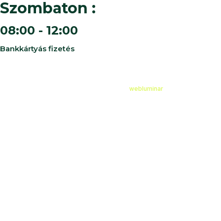
Szombaton :
08:00 - 12:00
Bankkártyás fizetés
©
2026
Cédruskert Faiskola Minden jog fenntartva.
Design & Developed by
webluminar