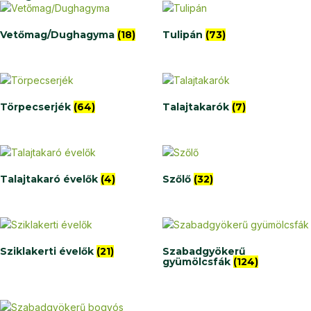
Vetőmag/Dughagyma
(18)
Tulipán
(73)
Törpecserjék
(64)
Talajtakarók
(7)
Talajtakaró évelők
(4)
Szőlő
(32)
Sziklakerti évelők
(21)
Szabadgyökerű
gyümölcsfák
(124)