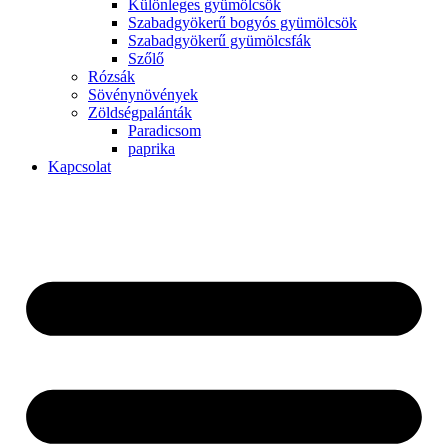
Különleges gyümölcsök
Szabadgyökerű bogyós gyümölcsök
Szabadgyökerű gyümölcsfák
Szőlő
Rózsák
Sövénynövények
Zöldségpalánták
Paradicsom
paprika
Kapcsolat