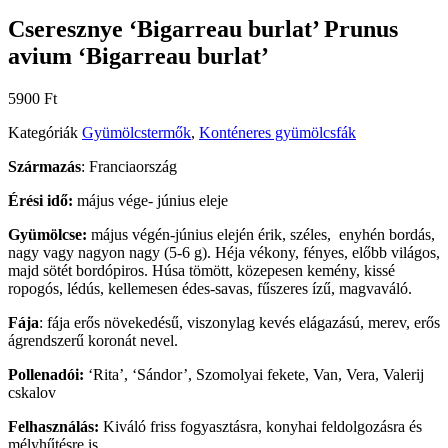
Cseresznye ‘Bigarreau burlat’ Prunus
avium ‘Bigarreau burlat’
5900
Ft
Kategóriák
Gyümölcstermők
,
Konténeres gyümölcsfák
Származás
: Franciaország
Érési idő:
május vége- június eleje
Gyümölcse:
május végén-június elején érik, széles, enyhén bordás,
nagy vagy nagyon nagy (5-6 g). Héja vékony, fényes, előbb világos,
majd sötét bordópiros. Húsa tömött, közepesen kemény, kissé
ropogós, lédús, kellemesen édes-savas, fűszeres ízű, magvaváló.
Fája
: fája erős növekedésű, viszonylag kevés elágazású, merev, erős
ágrendszerű koronát nevel.
Pollenadói:
‘Rita’, ‘Sándor’, Szomolyai fekete, Van, Vera, Valerij
cskalov
Felhasználás:
Kiváló friss fogyasztásra, konyhai feldolgozásra és
mélyhűtésre is.