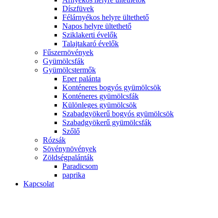
Díszfüvek
Félárnyékos helyre ültethető
Napos helyre ültethető
Sziklakerti évelők
Talajtakaró évelők
Fűszernövények
Gyümölcsfák
Gyümölcstermők
Eper palánta
Konténeres bogyós gyümölcsök
Konténeres gyümölcsfák
Különleges gyümölcsök
Szabadgyökerű bogyós gyümölcsök
Szabadgyökerű gyümölcsfák
Szőlő
Rózsák
Sövénynövények
Zöldségpalánták
Paradicsom
paprika
Kapcsolat