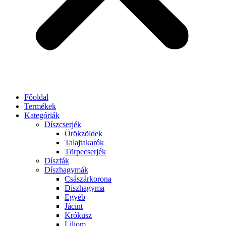
Főoldal
Termékek
Kategóriák
Díszcserjék
Örökzöldek
Talajtakarók
Törpecserjék
Díszfák
Díszhagymák
Császárkorona
Díszhagyma
Egyéb
Jácint
Krókusz
Liliom