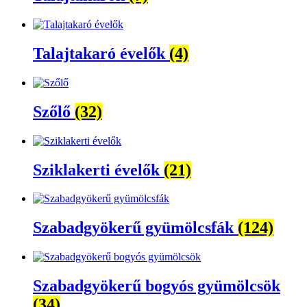
Talajtakaró évelők
(4)
Szőlő
(32)
Sziklakerti évelők
(21)
Szabadgyökerű gyümölcsfák
(124)
Szabadgyökerű bogyós gyümölcsök
(34)