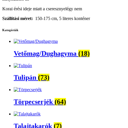
Korai érési ideje miatt a cseresznyelégy nem
Szállítási méret:
150-175 cm, 5 literes konténer
Kategóriák
Vetőmag/Dughagyma
(18)
Tulipán
(73)
Törpecserjék
(64)
Talajtakarók
(7)