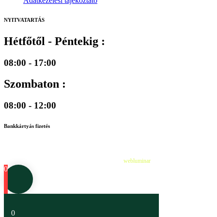
Adatkezelési tájékoztató
NYITVATARTÁS
Hétfőtől - Péntekig :
08:00 - 17:00
Szombaton :
08:00 - 12:00
Bankkártyás fizetés
©
2026
Cédruskert Faiskola Minden jog fenntartva.
Design & Developed by
webluminar
0
0