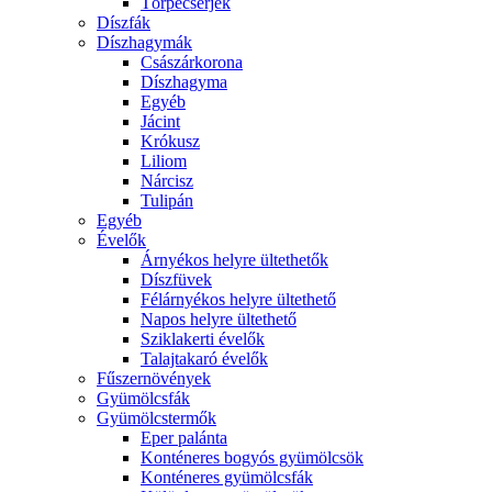
Törpecserjék
Díszfák
Díszhagymák
Császárkorona
Díszhagyma
Egyéb
Jácint
Krókusz
Liliom
Nárcisz
Tulipán
Egyéb
Évelők
Árnyékos helyre ültethetők
Díszfüvek
Félárnyékos helyre ültethető
Napos helyre ültethető
Sziklakerti évelők
Talajtakaró évelők
Fűszernövények
Gyümölcsfák
Gyümölcstermők
Eper palánta
Konténeres bogyós gyümölcsök
Konténeres gyümölcsfák