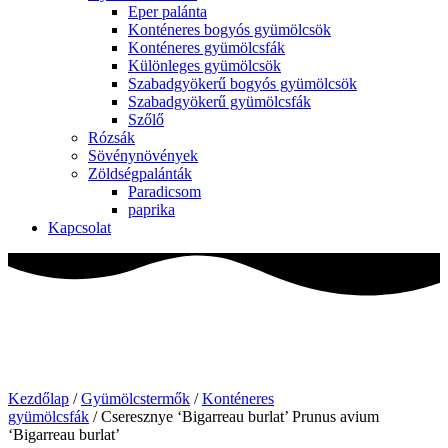
Eper palánta
Konténeres bogyós gyümölcsök
Konténeres gyümölcsfák
Különleges gyümölcsök
Szabadgyökerű bogyós gyümölcsök
Szabadgyökerű gyümölcsfák
Szőlő
Rózsák
Sövénynövények
Zöldségpalánták
Paradicsom
paprika
Kapcsolat
Kezdőlap
/
Gyümölcstermők
/
Konténeres
gyümölcsfák
/ Cseresznye ‘Bigarreau burlat’ Prunus avium
‘Bigarreau burlat’