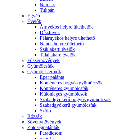
Nárcisz
Tulipán
Egyéb
Évelők
Árnyékos helyre ültethetők
Díszfüvek
Félárnyékos helyre ültethető
Napos helyre ültethető
Sziklakerti évelők
Talajtakaró évelők
Fűszernövények
Gyümölcsfák
Gyümölcstermők
Eper palánta
Konténeres bogyós gyümölcsök
Konténeres gyümölcsfák
Különleges gyümölcsök
Szabadgyökerű bogyós gyümölcsök
Szabadgyökerű gyümölcsfák
Szőlő
Rózsák
Sövénynövények
Zöldségpalánták
Paradicsom
paprika