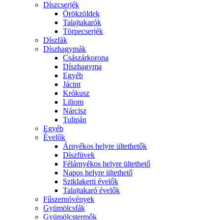
Díszcserjék
Örökzöldek
Talajtakarók
Törpecserjék
Díszfák
Díszhagymák
Császárkorona
Díszhagyma
Egyéb
Jácint
Krókusz
Liliom
Nárcisz
Tulipán
Egyéb
Évelők
Árnyékos helyre ültethetők
Díszfüvek
Félárnyékos helyre ültethető
Napos helyre ültethető
Sziklakerti évelők
Talajtakaró évelők
Fűszernövények
Gyümölcsfák
Gyümölcstermők