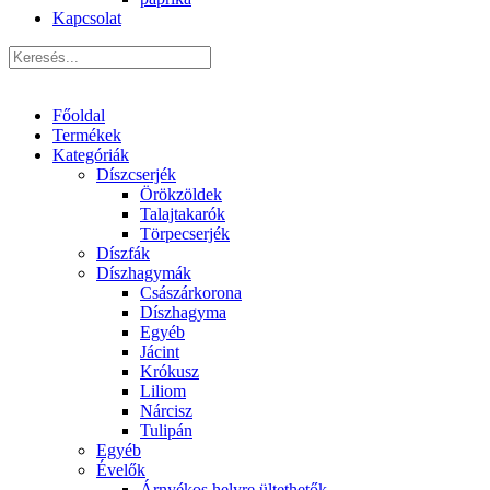
Kapcsolat
Főoldal
Termékek
Kategóriák
Díszcserjék
Örökzöldek
Talajtakarók
Törpecserjék
Díszfák
Díszhagymák
Császárkorona
Díszhagyma
Egyéb
Jácint
Krókusz
Liliom
Nárcisz
Tulipán
Egyéb
Évelők
Árnyékos helyre ültethetők