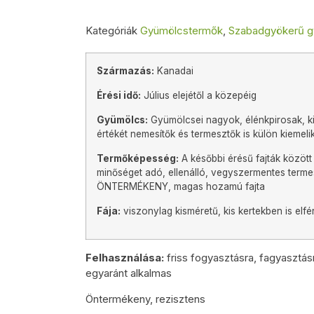
Kategóriák
Gyümölcstermők
,
Szabadgyökerű g
Származás:
Kanadai
Érési idő:
Július elejétől a közepéig
Gyümölcs:
Gyümölcsei nagyok, élénkpirosak, ki
értékét nemesítők és termesztők is külön kiemeli
Termőképesség:
A későbbi érésű fajták között
minőséget adó, ellenálló, vegyszermentes termes
ÖNTERMÉKENY, magas hozamú fajta
Fája:
viszonylag kisméretű, kis kertekben is elfé
Felhasználása:
friss fogyasztásra, fagyasztás
egyaránt alkalmas
Öntermékeny, rezisztens