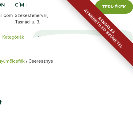
ON
CÍM :
TERMÉKEK
ÁTMENETILEG SZÜNETEL
il.com
Székesfehérvár,
RENDELÉS
Tasnádi u. 3.
Kategóriák
gyümölcsfák
/ Cseresznye
’