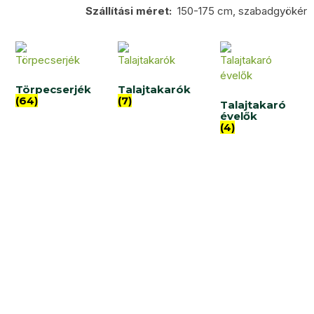
Szállítási méret:
150-175 cm, szabadgyökér
Törpecserjék
Talajtakarók
(64)
(7)
Talajtakaró
évelők
(4)