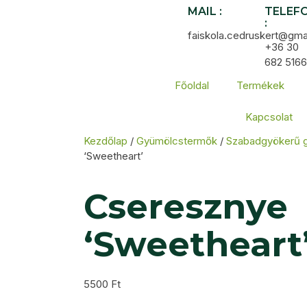
MAIL :
TELEF
:
faiskola.cedruskert@gma
+36 30
682 5166
Főoldal
Termékek
Kapcsolat
Kezdőlap
/
Gyümölcstermők
/
Szabadgyökerű 
‘Sweetheart’
Cseresznye
‘Sweetheart
5500
Ft