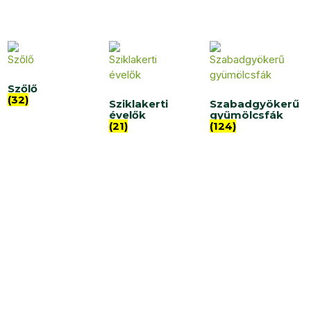
Szőlő
(32)
Sziklakerti
Szabadgyökerű
évelők
gyümölcsfák
(21)
(124)