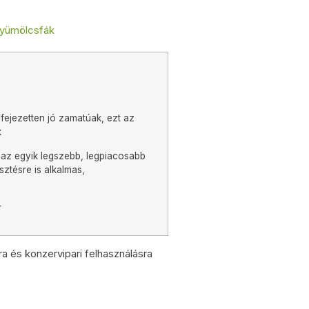
yümölcsfák
fejezetten jó zamatúak, ezt az
k
 az egyik legszebb, legpiacosabb
ztésre is alkalmas,
r
ra és konzervipari felhasználásra