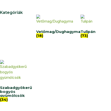
Kategóriák
Vetőmag/Dughagyma
Tulipán
(18)
(73)
Szabadgyökerű
bogyós
gyümölcsök
(34)