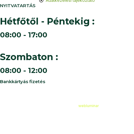
Adatkezelési tájékoztató
NYITVATARTÁS
Hétfőtől - Péntekig :
08:00 - 17:00
Szombaton :
08:00 - 12:00
Bankkártyás fizetés
©
2026
Cédruskert Faiskola Minden jog fenntartva.
Design & Developed by
webluminar