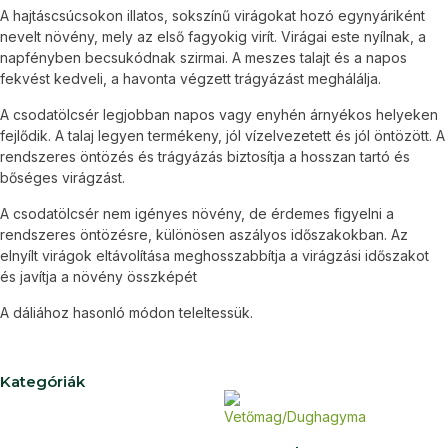
A hajtáscsúcsokon illatos, sokszínű virágokat hozó egynyáriként
nevelt növény, mely az első fagyokig virít. Virágai este nyílnak, a
napfényben becsukódnak szirmai. A meszes talajt és a napos
fekvést kedveli, a havonta végzett trágyázást meghálálja.
A csodatölcsér legjobban napos vagy enyhén árnyékos helyeken
fejlődik. A talaj legyen termékeny, jól vízelvezetett és jól öntözött. A
rendszeres öntözés és trágyázás biztosítja a hosszan tartó és
bőséges virágzást.
A csodatölcsér nem igényes növény, de érdemes figyelni a
rendszeres öntözésre, különösen aszályos időszakokban. Az
elnyílt virágok eltávolítása meghosszabbítja a virágzási időszakot
és javítja a növény összképét
A dáliához hasonló módon teleltessük.
Kategóriák