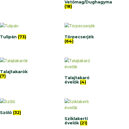
Vetőmag/Dughagyma
(18)
Tulipán
(73)
Törpecserjék
(64)
Talajtakarók
(7)
Talajtakaró
évelők
(4)
Szőlő
(32)
Sziklakerti
évelők
(21)