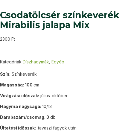
Csodatölcsér színkeverék
Mirabilis jalapa Mix
2300
Ft
Kategóriák
Díszhagymák
,
Egyéb
Szín:
Színkeverék
Magasság: 100
cm
Virágzási időszak:
július-október
Hagyma nagysága:
10/13
Darabszám/csomag: 3
db
Ültetési időszak:
tavaszi fagyok után