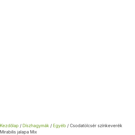
Kezdőlap
/
Díszhagymák
/
Egyéb
/ Csodatölcsér színkeverék
Mirabilis jalapa Mix