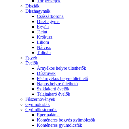
Törpecserjék
Díszfák
Díszhagymák
Császárkorona
Díszhagyma
Egyéb
Jácint
Krókusz
Liliom
Nárcisz
Tulipán
Egyéb
Évelők
Árnyékos helyre ültethetők
Díszfüvek
Félárnyékos helyre ültethető
Napos helyre ültethető
Sziklakerti évelők
Talajtakaró évelők
Fűszernövények
Gyümölcsfák
Gyümölcstermők
Eper palánta
Konténeres bogyós gyümölcsök
Konténeres gyümölcsfák