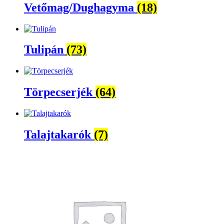
Vetőmag/Dughagyma
(18)
Tulipán
(73)
Törpecserjék
(64)
Talajtakarók
(7)