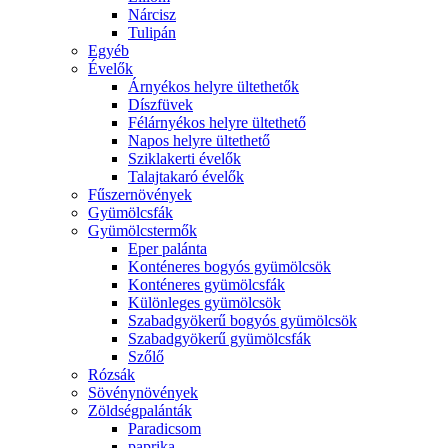
Nárcisz
Tulipán
Egyéb
Évelők
Árnyékos helyre ültethetők
Díszfüvek
Félárnyékos helyre ültethető
Napos helyre ültethető
Sziklakerti évelők
Talajtakaró évelők
Fűszernövények
Gyümölcsfák
Gyümölcstermők
Eper palánta
Konténeres bogyós gyümölcsök
Konténeres gyümölcsfák
Különleges gyümölcsök
Szabadgyökerű bogyós gyümölcsök
Szabadgyökerű gyümölcsfák
Szőlő
Rózsák
Sövénynövények
Zöldségpalánták
Paradicsom
paprika