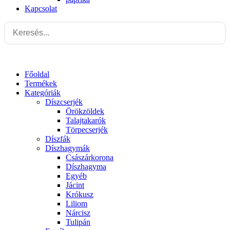
Kapcsolat
Főoldal
Termékek
Kategóriák
Díszcserjék
Örökzöldek
Talajtakarók
Törpecserjék
Díszfák
Díszhagymák
Császárkorona
Díszhagyma
Egyéb
Jácint
Krókusz
Liliom
Nárcisz
Tulipán