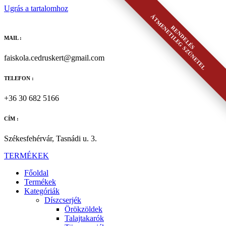
Ugrás a tartalomhoz
ÁTMENETILEG SZÜNETEL
RENDELÉS
MAIL :
faiskola.cedruskert@gmail.com
TELEFON :
+36 30 682 5166
CÍM :
Székesfehérvár, Tasnádi u. 3.
TERMÉKEK
Főoldal
Termékek
Kategóriák
Díszcserjék
Örökzöldek
Talajtakarók