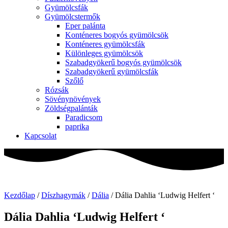
Gyümölcsfák
Gyümölcstermők
Eper palánta
Konténeres bogyós gyümölcsök
Konténeres gyümölcsfák
Különleges gyümölcsök
Szabadgyökerű bogyós gyümölcsök
Szabadgyökerű gyümölcsfák
Szőlő
Rózsák
Sövénynövények
Zöldségpalánták
Paradicsom
paprika
Kapcsolat
Kezdőlap
/
Díszhagymák
/
Dália
/ Dália Dahlia ‘Ludwig Helfert ‘
Dália Dahlia ‘Ludwig Helfert ‘