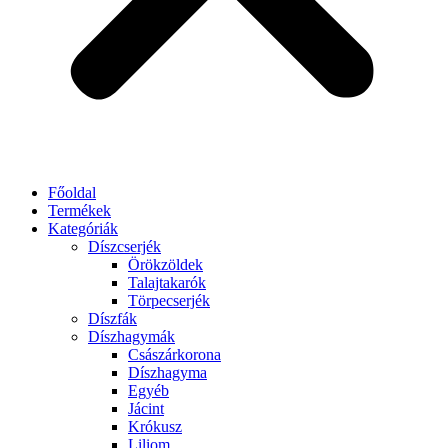
Főoldal
Termékek
Kategóriák
Díszcserjék
Örökzöldek
Talajtakarók
Törpecserjék
Díszfák
Díszhagymák
Császárkorona
Díszhagyma
Egyéb
Jácint
Krókusz
Liliom