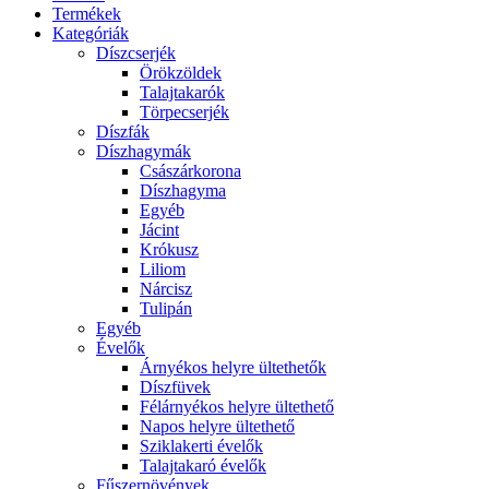
Termékek
Kategóriák
Díszcserjék
Örökzöldek
Talajtakarók
Törpecserjék
Díszfák
Díszhagymák
Császárkorona
Díszhagyma
Egyéb
Jácint
Krókusz
Liliom
Nárcisz
Tulipán
Egyéb
Évelők
Árnyékos helyre ültethetők
Díszfüvek
Félárnyékos helyre ültethető
Napos helyre ültethető
Sziklakerti évelők
Talajtakaró évelők
Fűszernövények