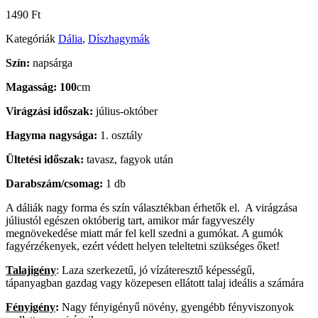
1490
Ft
Kategóriák
Dália
,
Díszhagymák
Szín:
napsárga
Magasság: 100
cm
Virágzási időszak:
július-október
Hagyma nagysága:
1. osztály
Ültetési időszak:
tavasz, fagyok után
Darabszám/csomag:
1 db
A dáliák nagy forma és szín választékban érhetők el. A virágzása
júliustól egészen októberig tart, amikor már fagyveszély
megnövekedése miatt már fel kell szedni a gumókat. A gumók
fagyérzékenyek, ezért védett helyen teleltetni szükséges őket!
Talajigény
: Laza szerkezetű, jó vízáteresztő képességű,
tápanyagban gazdag vagy közepesen ellátott talaj ideális a számára
Fényigény
:
Nagy fényigényű növény, gyengébb fényviszonyok