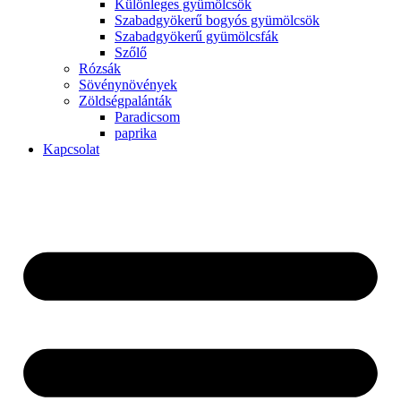
Különleges gyümölcsök
Szabadgyökerű bogyós gyümölcsök
Szabadgyökerű gyümölcsfák
Szőlő
Rózsák
Sövénynövények
Zöldségpalánták
Paradicsom
paprika
Kapcsolat