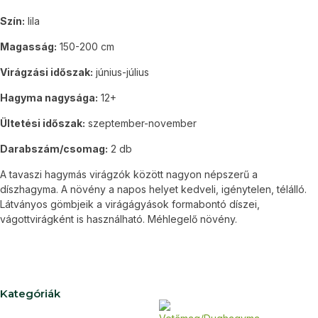
Szín:
lila
Magasság:
150-200 cm
Virágzási időszak:
június-július
Hagyma nagysága:
12+
Ültetési időszak:
szeptember-november
Darabszám/csomag:
2 db
A tavaszi hagymás virágzók között nagyon népszerű a
díszhagyma. A növény a napos helyet kedveli, igénytelen, télálló.
Látványos gömbjeik a virágágyások formabontó díszei,
vágottvirágként is használható. Méhlegelő növény.
Kategóriák