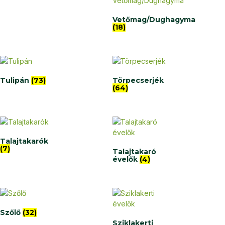
Vetőmag/Dughagyma
(18)
Tulipán
(73)
Törpecserjék
(64)
Talajtakarók
(7)
Talajtakaró
évelők
(4)
Szőlő
(32)
Sziklakerti