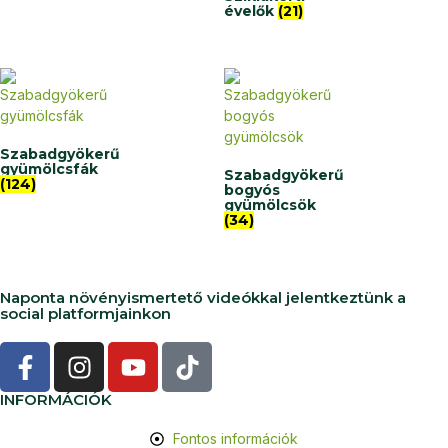
évelők
(21)
Szabadgyökerű
gyümölcsfák
Szabadgyökerű
(124)
bogyós
gyümölcsök
(34)
Naponta növényismertető videókkal jelentkeztünk a
social platformjainkon
INFORMÁCIÓK
Fontos információk