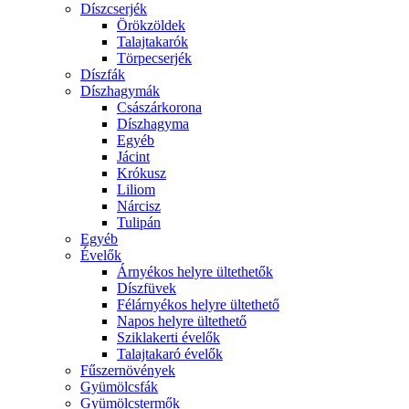
Díszcserjék
Örökzöldek
Talajtakarók
Törpecserjék
Díszfák
Díszhagymák
Császárkorona
Díszhagyma
Egyéb
Jácint
Krókusz
Liliom
Nárcisz
Tulipán
Egyéb
Évelők
Árnyékos helyre ültethetők
Díszfüvek
Félárnyékos helyre ültethető
Napos helyre ültethető
Sziklakerti évelők
Talajtakaró évelők
Fűszernövények
Gyümölcsfák
Gyümölcstermők