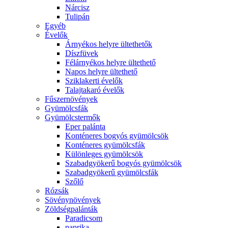
Nárcisz
Tulipán
Egyéb
Évelők
Árnyékos helyre ültethetők
Díszfüvek
Félárnyékos helyre ültethető
Napos helyre ültethető
Sziklakerti évelők
Talajtakaró évelők
Fűszernövények
Gyümölcsfák
Gyümölcstermők
Eper palánta
Konténeres bogyós gyümölcsök
Konténeres gyümölcsfák
Különleges gyümölcsök
Szabadgyökerű bogyós gyümölcsök
Szabadgyökerű gyümölcsfák
Szőlő
Rózsák
Sövénynövények
Zöldségpalánták
Paradicsom
paprika