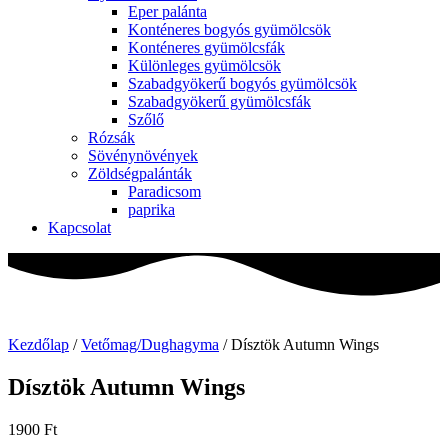
Eper palánta
Konténeres bogyós gyümölcsök
Konténeres gyümölcsfák
Különleges gyümölcsök
Szabadgyökerű bogyós gyümölcsök
Szabadgyökerű gyümölcsfák
Szőlő
Rózsák
Sövénynövények
Zöldségpalánták
Paradicsom
paprika
Kapcsolat
Kezdőlap
/
Vetőmag/Dughagyma
/ Dísztök Autumn Wings
Dísztök Autumn Wings
1900
Ft