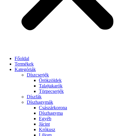
Főoldal
Termékek
Kategóriák
Díszcserjék
Örökzöldek
Talajtakarók
Törpecserjék
Díszfák
Díszhagymák
Császárkorona
Díszhagyma
Egyéb
Jácint
Krókusz
Liliom