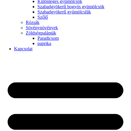
Különleges gyümölcsök
Szabadgyökerű bogyós gyümölcsök
Szabadgyökerű gyümölcsfák
Szőlő
Rózsák
Sövénynövények
Zöldségpalánták
Paradicsom
paprika
Kapcsolat