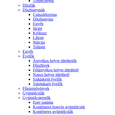
Törpecserjék
Díszfák
Díszhagymák
Császárkorona
Díszhagyma
Egyéb
Jácint
Krókusz
Liliom
Nárcisz
Tulipán
Egyéb
Évelők
Árnyékos helyre ültethetők
Díszfüvek
Félárnyékos helyre ültethető
Napos helyre ültethető
Sziklakerti évelők
Talajtakaró évelők
Fűszernövények
Gyümölcsfák
Gyümölcstermők
Eper palánta
Konténeres bogyós gyümölcsök
Konténeres gyümölcsfák