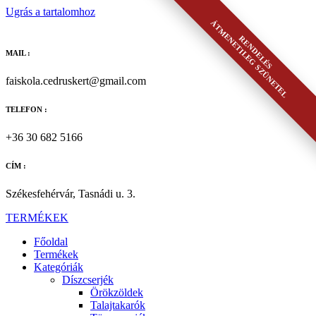
Ugrás a tartalomhoz
ÁTMENETILEG SZÜNETEL
RENDELÉS
MAIL :
faiskola.cedruskert@gmail.com
TELEFON :
+36 30 682 5166
CÍM :
Székesfehérvár, Tasnádi u. 3.
TERMÉKEK
Főoldal
Termékek
Kategóriák
Díszcserjék
Örökzöldek
Talajtakarók