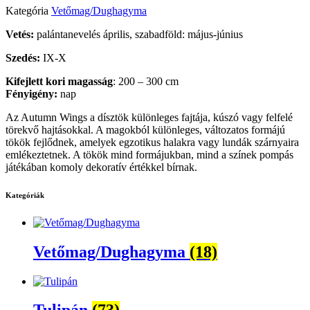
Kategória
Vetőmag/Dughagyma
Vetés:
palántanevelés április, szabadföld: május-június
Szedés:
IX-X
Kifejlett kori magasság
: 200 – 300 cm
Fényigény:
nap
Az Autumn Wings a dísztök különleges fajtája, kúszó vagy felfelé
törekvő hajtásokkal. A magokból különleges, változatos formájú
tökök fejlődnek, amelyek egzotikus halakra vagy lundák szárnyaira
emlékeztetnek. A tökök mind formájukban, mind a színek pompás
játékában komoly dekoratív értékkel bírnak.
Kategóriák
Vetőmag/Dughagyma
(18)