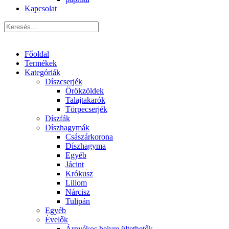
Kapcsolat
Főoldal
Termékek
Kategóriák
Díszcserjék
Örökzöldek
Talajtakarók
Törpecserjék
Díszfák
Díszhagymák
Császárkorona
Díszhagyma
Egyéb
Jácint
Krókusz
Liliom
Nárcisz
Tulipán
Egyéb
Évelők
Árnyékos helyre ültethetők