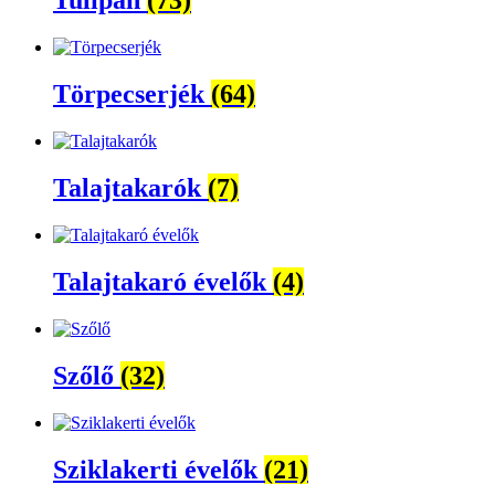
Tulipán
(73)
Törpecserjék
(64)
Talajtakarók
(7)
Talajtakaró évelők
(4)
Szőlő
(32)
Sziklakerti évelők
(21)