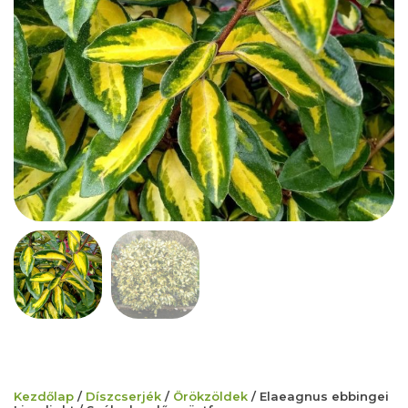
Kezdőlap
/
Díszcserjék
/
Örökzöldek
/ Elaeagnus ebbingei