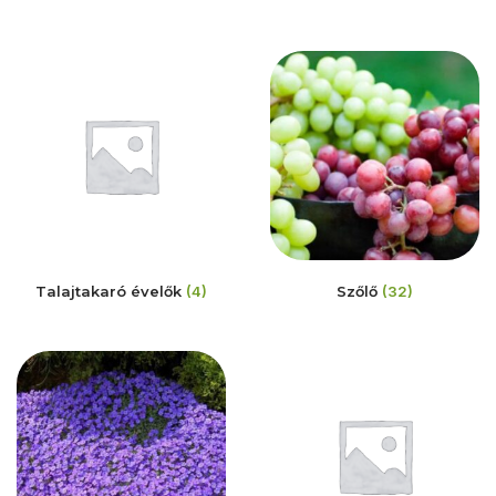
Talajtakaró évelők
(4)
Szőlő
(32)