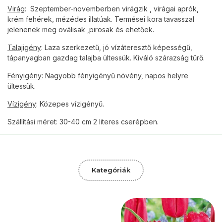
Virág
: Szeptember-novemberben virágzik , virágai aprók,
krém fehérek, mézédes illatúak. Termései kora tavasszal
jelenenek meg oválisak ,pirosak és ehetőek.
Talajigény
: Laza szerkezetű, jó vízáteresztő képességű,
tápanyagban gazdag talajba ültessük. Kiváló szárazság tűrő.
Fényigény
: Nagyobb fényigényű növény, napos helyre
ültessük.
Vízigény
: Közepes vízigényű.
Szállítási méret: 30-40 cm 2 literes cserépben.
Kategóriák