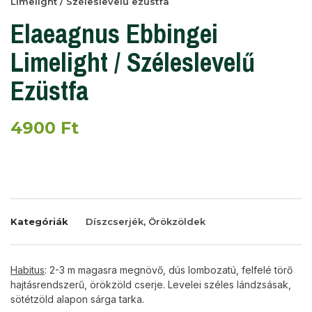
Limelight / Széleslevelű ezüstfa
Elaeagnus Ebbingei
Limelight / Széleslevelű
Ezüstfa
4900
Ft
Kategóriák
Díszcserjék
,
Örökzöldek
Habitus
: 2-3 m magasra megnövő, dús lombozatú, felfelé törő
hajtásrendszerű, örökzöld cserje. Levelei széles lándzsásak,
sötétzöld alapon sárga tarka.