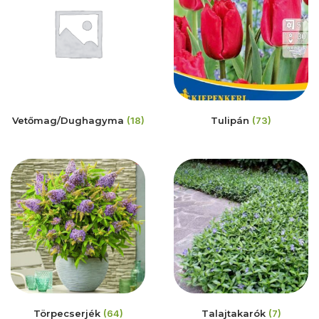
Vetőmag/Dughagyma
(18)
Tulipán
(73)
Törpecserjék
(64)
Talajtakarók
(7)