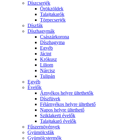
Díszcserjék
Örökzöldek
Talajtakarók
Törpecserjék
Díszfák
Díszhagymák
Császárkorona
Díszhagyma
Egyéb
Jácint
Krókusz
Liliom
Nárcisz
Tulipán
Egyéb
Évelők
Árnyékos helyre ültethetők
Díszfüvek
Félárnyékos helyre ültethető
Napos helyre ültethető
Sziklakerti évelők
Talajtakaró évelők
Fűszernövények
Gyümölcsfák
Gyümölcstermők