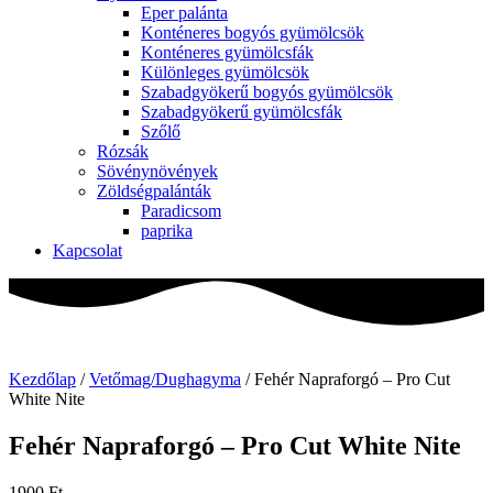
Eper palánta
Konténeres bogyós gyümölcsök
Konténeres gyümölcsfák
Különleges gyümölcsök
Szabadgyökerű bogyós gyümölcsök
Szabadgyökerű gyümölcsfák
Szőlő
Rózsák
Sövénynövények
Zöldségpalánták
Paradicsom
paprika
Kapcsolat
Kezdőlap
/
Vetőmag/Dughagyma
/ Fehér Napraforgó – Pro Cut
White Nite
Fehér Napraforgó – Pro Cut White Nite
1900
Ft