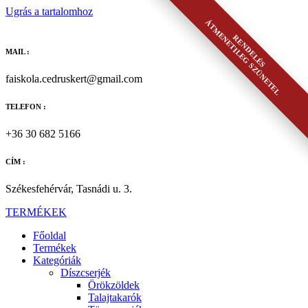
Ugrás a tartalomhoz
ÁTMENETILEG SZÜNETEL
RENDELÉS
MAIL :
faiskola.cedruskert@gmail.com
TELEFON :
+36 30 682 5166
CÍM :
Székesfehérvár, Tasnádi u. 3.
TERMÉKEK
Főoldal
Termékek
Kategóriák
Díszcserjék
Örökzöldek
Talajtakarók