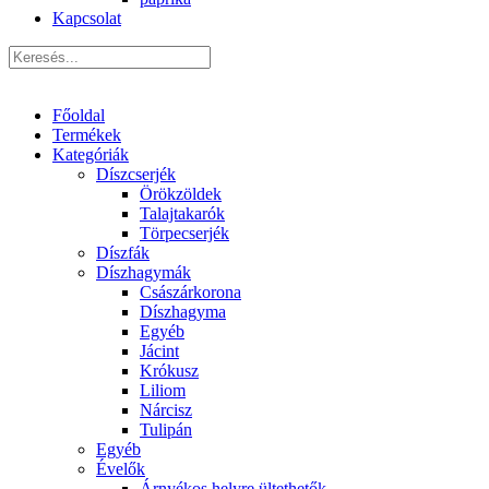
Kapcsolat
Főoldal
Termékek
Kategóriák
Díszcserjék
Örökzöldek
Talajtakarók
Törpecserjék
Díszfák
Díszhagymák
Császárkorona
Díszhagyma
Egyéb
Jácint
Krókusz
Liliom
Nárcisz
Tulipán
Egyéb
Évelők
Árnyékos helyre ültethetők