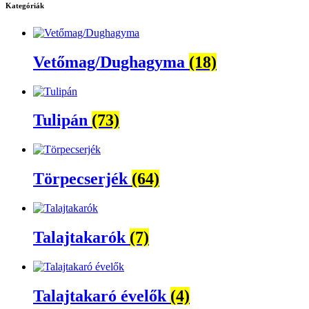
Kategóriák
Vetőmag/Dughagyma
(18)
Tulipán
(73)
Törpecserjék
(64)
Talajtakarók
(7)
Talajtakaró évelők
(4)