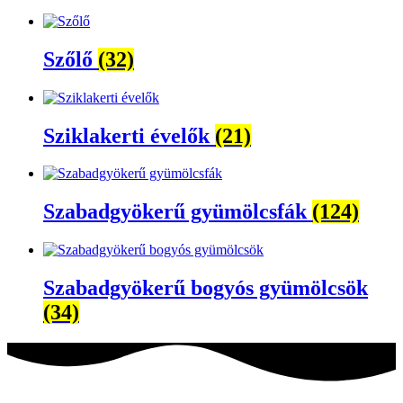
Szőlő
(32)
Sziklakerti évelők
(21)
Szabadgyökerű gyümölcsfák
(124)
Szabadgyökerű bogyós gyümölcsök
(34)