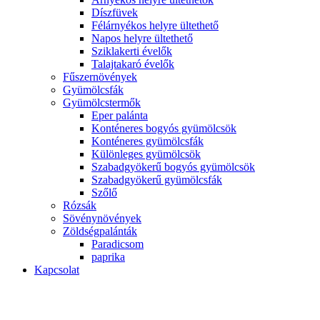
Díszfüvek
Félárnyékos helyre ültethető
Napos helyre ültethető
Sziklakerti évelők
Talajtakaró évelők
Fűszernövények
Gyümölcsfák
Gyümölcstermők
Eper palánta
Konténeres bogyós gyümölcsök
Konténeres gyümölcsfák
Különleges gyümölcsök
Szabadgyökerű bogyós gyümölcsök
Szabadgyökerű gyümölcsfák
Szőlő
Rózsák
Sövénynövények
Zöldségpalánták
Paradicsom
paprika
Kapcsolat