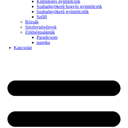
Különleges gyümölcsök
Szabadgyökerű bogyós gyümölcsök
Szabadgyökerű gyümölcsfák
Szőlő
Rózsák
Sövénynövények
Zöldségpalánták
Paradicsom
paprika
Kapcsolat