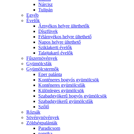
Nárcisz
Tulipán
Egyéb
Évelők
Árnyékos helyre ültethetők
Díszfüvek
Félárnyékos helyre ültethető
Napos helyre ültethető
Sziklakerti évelők
Talajtakaró évelők
Fűszernövények
Gyümölcsfák
Gyümölcstermők
Eper palánta
Konténeres bogyós gyümölcsök
Konténeres gyümölcsfák
Különleges gyümölcsök
Szabadgyökerű bogyós gyümölcsök
Szabadgyökerű gyümölcsfák
Szőlő
Rózsák
Sövénynövények
Zöldségpalánták
Paradicsom
paprika