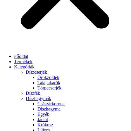
Főoldal
Termékek
Kategóriák
Díszcserjék
Örökzöldek
Talajtakarók
Törpecserjék
Díszfák
Díszhagymák
Császárkorona
Díszhagyma
Egyéb
Jácint
Krókusz
Liliom