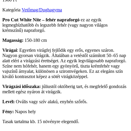
Kategória
Vetőmag/Dughagyma
Pro Cut White Nite – fehér napraforgó
ez az egyik
legmegbízhatóbb és legszebb fehér (vagy nagyon világos
krémszínű) napraforgó.
Magasság:
150-180 cm
Virágai
: Egyetlen virágfej fejlődik egy erős, egyenes száron.
Nagyon gyorsan virágzik. Általában a vetéstől számított 50–65 nap
alatt eléri a virágzási érettséget. Az egyik legvilágosabb napraforgó.
Színe nem hófehér, hanem egy gyönyörű, tiszta krémfehér vagy
vajszínű árnyalat, különösen a sziromvégeken. Ez az elegáns szín
kiváló kontrasztot képez a sötét virágközéppel.
Virágzási időszaka:
júliustól októberig tart, és megfelelő gondozás
mellett egész nyáron át virágzik.
Levél:
Ovális vagy szív alakú, enyhén szőrős.
Fény:
Napos hely
Tasak tartalma kb. 15 növényre elegendő.