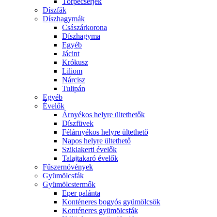
Törpecserjék
Díszfák
Díszhagymák
Császárkorona
Díszhagyma
Egyéb
Jácint
Krókusz
Liliom
Nárcisz
Tulipán
Egyéb
Évelők
Árnyékos helyre ültethetők
Díszfüvek
Félárnyékos helyre ültethető
Napos helyre ültethető
Sziklakerti évelők
Talajtakaró évelők
Fűszernövények
Gyümölcsfák
Gyümölcstermők
Eper palánta
Konténeres bogyós gyümölcsök
Konténeres gyümölcsfák