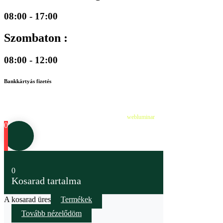
08:00 - 17:00
Szombaton :
08:00 - 12:00
Bankkártyás fizetés
©
2026
Cédruskert Faiskola Minden jog fenntartva.
Design & Developed by
webluminar
0
0
Kosarad tartalma
A kosarad üres
Termékek
Tovább nézelődöm