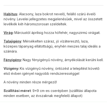
Habitus
:
Alacsony, laza bokrot nevelő, felálló szárú évelő
növény. Levelei jellegzetes megjelenésűek, mivel az összetett
levélkék két-háromszorosan szeldeltek.
Virág
:
Márciustól áprilisig hozza hófehér, nagyszirmú virágait.
Talajigény
: Mérsékelten száraz, jó vízáteresztő, laza,
közepes tápanyag ellátottságú, enyhén meszes talaj ideális a
számára.
Fényigény
:
Nagy fényigényű növény, árnyékolását kerülni kell.
Vízigény:
Kis vízigényű növény, öntözést a telepítést követő
első évben igényel nagyobb rendszerességgel
A növény minden része mérgező!
Szállítási méret
: 9×9 cm-es cserépben (szállítási állapota
minden esetben, az évszaknak megfelelő állapot)