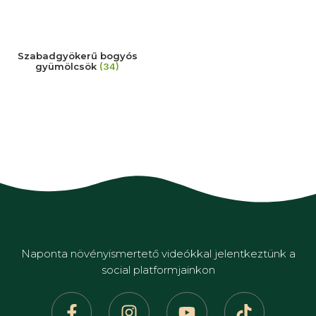
Szabadgyökerű bogyós
gyümölcsök
(34)
Naponta növényismertető videókkal jelentkeztünk a
social platformjainkon