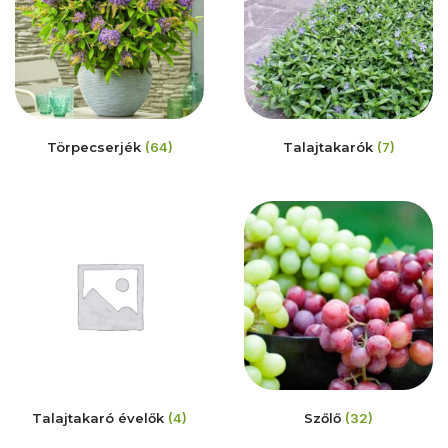
Törpecserjék
(64)
Talajtakarók
(7)
Talajtakaró évelők
(4)
Szőlő
(32)