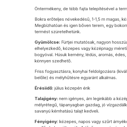
Öntermékeny, de több fajta telepítésével a te
Bokra erőteljes növekedésű, 1-1,5 m magas, kö
Megbízhatóan és igen bőven terem, egy bokorró
termést szüretelhetünk.
Gyümölcse:
Fürtjei mutatósak, nagyon hosszúa
elhelyezkedő, közepes vagy középnagy méretű 
bogyóval. Húsuk kemény, lédús, aromás, édes, 
könnyen szedhető.
Friss fogyasztásra, konyhai feldolgozásra (kivá
belőle) és mélyhűtésre egyaránt alkalmas.
Érésiidő
: július közepén érik
Talajigény:
nem igényes, ám leginkább a közép
mélyrétegű, tápanyagban gazdag, jó vízgazdá
savanyú kémhatású talajt kedveli.
Fényigény
: közepes, napos vagy szűrt árnyék