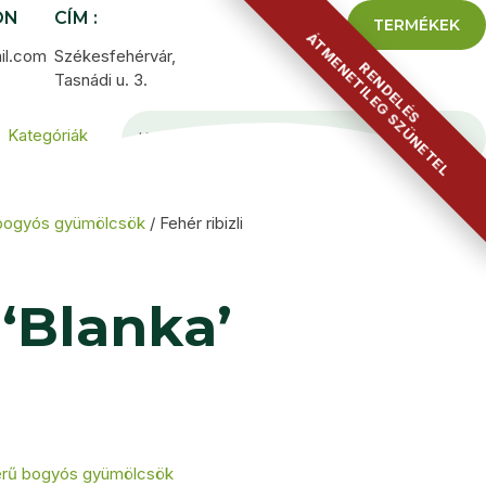
ON
CÍM :
TERMÉKEK
ÁTMENETILEG SZÜNETEL
il.com
Székesfehérvár,
RENDELÉS
Tasnádi u. 3.
Kategóriák
bogyós gyümölcsök
/ Fehér ribizli
 ‘Blanka’
rű bogyós gyümölcsök