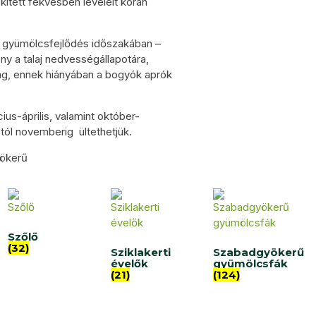
kitett fekvésben leveleit korán
 A gyümölcsfejlődés időszakában –
ny a talaj nedvességállapotára,
ság, ennek hiányában a bogyók aprók
-április, valamint október-
ól novemberig ültethetjük.
ökerű
Szőlő
(32)
Sziklakerti
Szabadgyökerű
évelők
gyümölcsfák
(21)
(124)