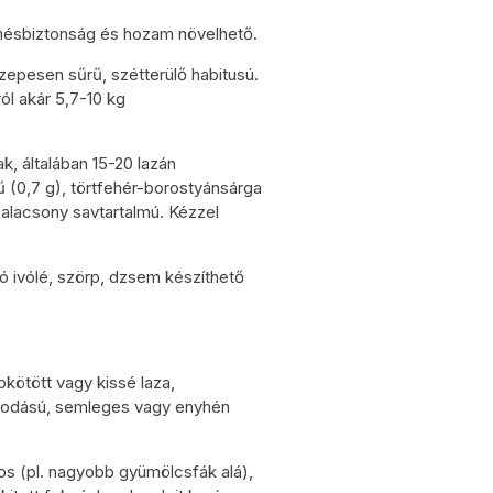
rmésbiztonság és hozam növelhető.
zepesen sűrű, szétterülő habitusú.
l akár 5,7-10 kg
k, általában 15-20 lazán
(0,7 g), törtfehér-borostyánsárga
alacsony savtartalmú. Kézzel
ló ivólé, szörp, dzsem készíthető
kötött vagy kissé laza,
lkodású, semleges vagy enyhén
os (pl. nagyobb gyümölcsfák alá),