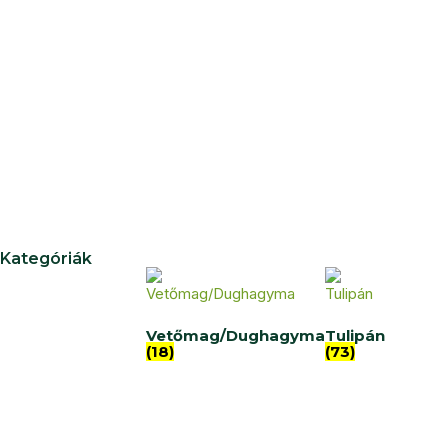
Kategóriák
Vetőmag/Dughagyma
Tulipán
(18)
(73)