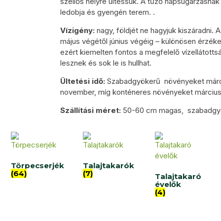
szellős helyre ültessük. A tűző napsugárzásnak 
ledobja és gyengén terem. .
Vízigény:
nagy, földjét ne hagyjuk kiszáradni.
május végétől június végéig – különösen érzéke
ezért kiemelten fontos a megfelelő vízellátott
lesznek és sok le is hullhat.
Ültetési idő:
Szabadgyökerű növényeket március
november, míg konténeres növényeket márciust
Szállítási méret:
50-60 cm magas, szabadgy
Törpecserjék
Talajtakarók
(64)
(7)
Talajtakaró
évelők
(4)