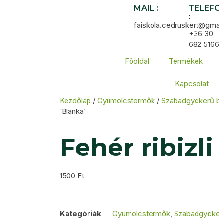
MAIL :
TELEF
:
faiskola.cedruskert@gma
+36 30
682 5166
Főoldal
Termékek
Kapcsolat
Kezdőlap
/
Gyümölcstermők
/
Szabadgyökerű 
‘Blanka’
Fehér ribizli
1500
Ft
Kategóriák
Gyümölcstermők
,
Szabadgyöke