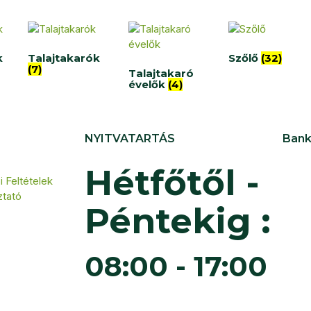
k
Talajtakarók
Szőlő
(32)
(7)
Talajtakaró
évelők
(4)
NYITVATARTÁS
Bank
Hétfőtől -
 Feltételek
ztató
Péntekig :
08:00 - 17:00