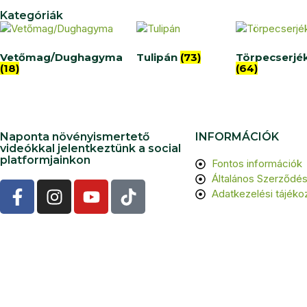
Kategóriák
Vetőmag/Dughagyma
Tulipán
(73)
Törpecserjé
(18)
(64)
Naponta növényismertető
INFORMÁCIÓK
videókkal jelentkeztünk a social
platformjainkon
Fontos információk
Általános Szerződési
Adatkezelési tájéko