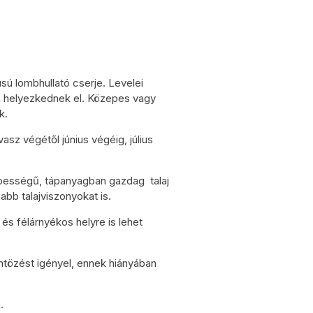
sú lombhullató cserje. Levelei
n helyezkednek el. Közepes vagy
k.
vasz végétől június végéig, július
épességű, tápanyagban gazdag talaj
abb talajviszonyokat is.
s félárnyékos helyre is lehet
ntözést igényel, ennek hiányában
.