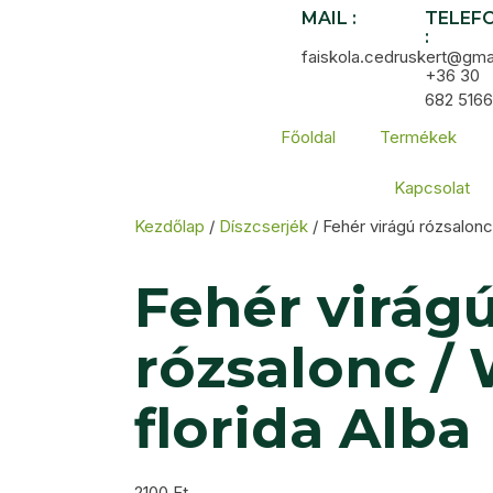
MAIL :
TELEF
:
faiskola.cedruskert@gma
+36 30
682 5166
Főoldal
Termékek
Kapcsolat
Kezdőlap
/
Díszcserjék
/ Fehér virágú rózsalonc
Fehér virág
rózsalonc /
florida Alba
2100
Ft