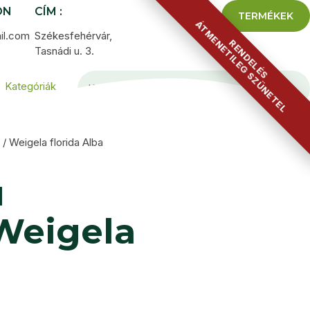
ON
CÍM :
TERMÉKEK
ÁTMENETILEG SZÜNETEL
il.com
Székesfehérvár,
RENDELÉS
Tasnádi u. 3.
Kategóriák
 / Weigela florida Alba
ú
 Weigela