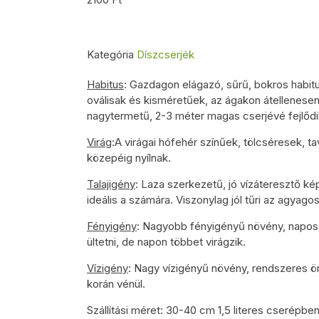
Kategória
Díszcserjék
Habitus
: Gazdagon elágazó, sűrű, bokros habitu
oválisak és kisméretűek, az ágakon átellenese
nagytermetű, 2-3 méter magas cserjévé fejlődi
Virág
:A virágai hófehér színűek, tölcséresek, ta
közepéig nyílnak.
Talajigény
: Laza szerkezetű, jó vízáteresztő k
ideális a számára. Viszonylag jól tűri az agyagos
Fényigény
: Nagyobb fényigényű növény, napos é
ültetni, de napon többet virágzik.
Vízigény
: Nagy vízigényű növény, rendszeres ö
korán vénül.
Szállítási méret: 30-40 cm 1,5 literes cserépben