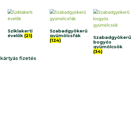
Sziklakerti
Szabadgyökerű
évelők
(21)
gyümölcsfák
Szabadgyökerű
(124)
bogyós
gyümölcsök
(34)
kártyás fizetés