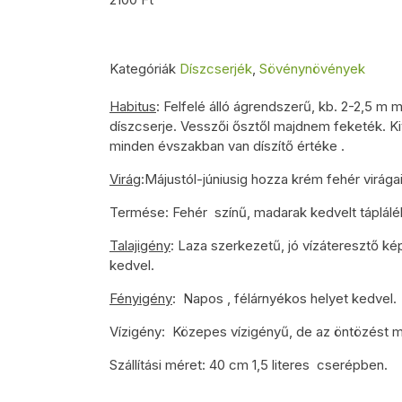
Kategóriák
Díszcserjék
,
Sövénynövények
Habitus
: Felfelé álló ágrendszerű, kb. 2-2,5 m
díszcserje. Vesszői ősztől majdnem feketék. Ki
minden évszakban van díszítő értéke .
Virág
:Májustól-júniusig hozza krém fehér virága
Termése: Fehér színű, madarak kedvelt táplálék
Talajigény
: Laza szerkezetű, jó vízáteresztő k
kedvel.
Fényigény
: Napos , félárnyékos helyet kedvel.
Vízigény: Közepes vízigényű, de az öntözést me
Szállítási méret: 40 cm 1,5 literes cserépben.