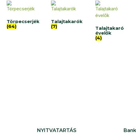
Törpecserjék
Talajtakarók
(64)
(7)
Talajtakaró
évelők
(4)
NYITVATARTÁS
Bank