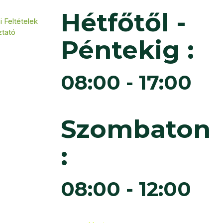
Hétfőtől -
 Feltételek
ztató
Péntekig :
08:00 - 17:00
Szombaton
:
08:00 - 12:00
6
Cédruskert Faiskola Minden jog fenntartva.