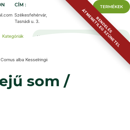
ON
CÍM :
TERMÉKEK
ÁTMENETILEG SZÜNETEL
il.com
Székesfehérvár,
RENDELÉS
Tasnádi u. 3.
Kategóriák
Cornus alba Kesselringii
ejű som /