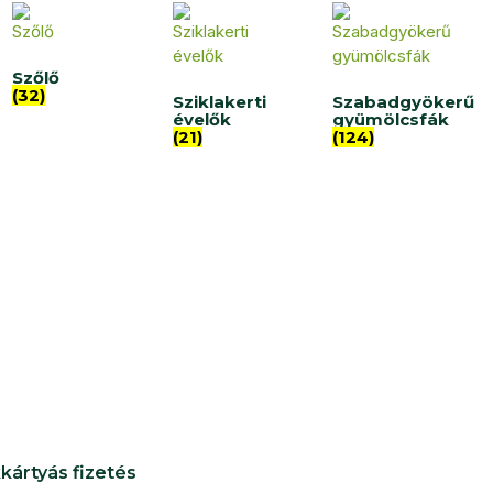
Szőlő
(32)
Sziklakerti
Szabadgyökerű
évelők
gyümölcsfák
(21)
(124)
kártyás fizetés