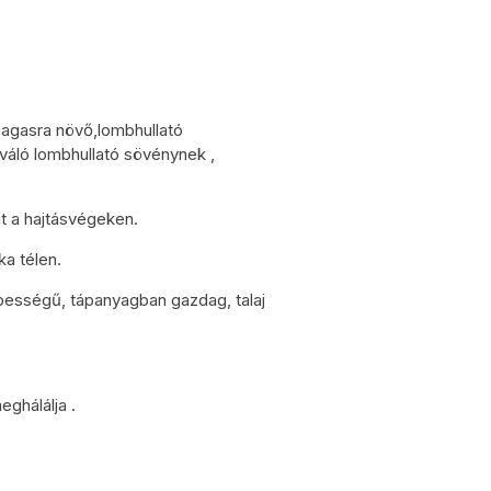
 magasra növő,lombhullató
váló lombhullató sövénynek ,
it a hajtásvégeken.
a télen.
épességű, tápanyagban gazdag, talaj
ghálálja .