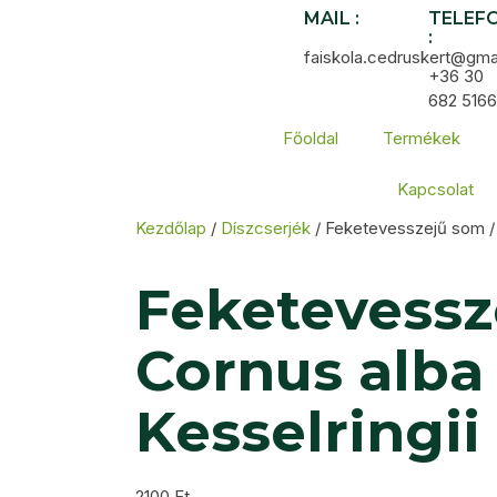
MAIL :
TELEF
:
faiskola.cedruskert@gma
+36 30
682 5166
Főoldal
Termékek
Kapcsolat
Kezdőlap
/
Díszcserjék
/ Feketevesszejű som / 
Feketevessz
Cornus alba
Kesselringii
2100
Ft