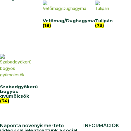
Vetőmag/Dughagyma
Tulipán
(18)
(73)
Szabadgyökerű
bogyós
gyümölcsök
(34)
Naponta növényismertető
INFORMÁCIÓK
videókkal jelentkeztünk a social