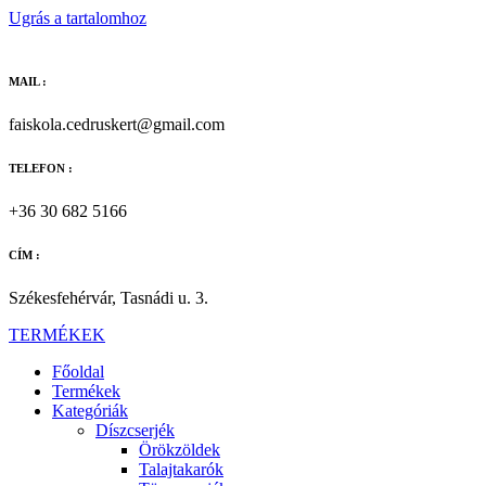
Ugrás a tartalomhoz
MAIL :
faiskola.cedruskert@gmail.com
TELEFON :
+36 30 682 5166
CÍM :
Székesfehérvár, Tasnádi u. 3.
TERMÉKEK
Főoldal
Termékek
Kategóriák
Díszcserjék
Örökzöldek
Talajtakarók