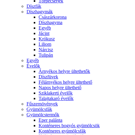
Törpecserjék
Díszfák
Díszhagymák
Császárkorona
Díszhagyma
Egyéb
Jácint
Krókusz
Liliom
Nárcisz
Tulipán
Egyéb
Évelők
Árnyékos helyre ültethetők
Díszfüvek
Félárnyékos helyre ültethető
Napos helyre ültethető
Sziklakerti évelők
Talajtakaró évelők
Fűszernövények
Gyümölcsfák
Gyümölcstermők
Eper palánta
Konténeres bogyós gyümölcsök
Konténeres gyümölcsfák