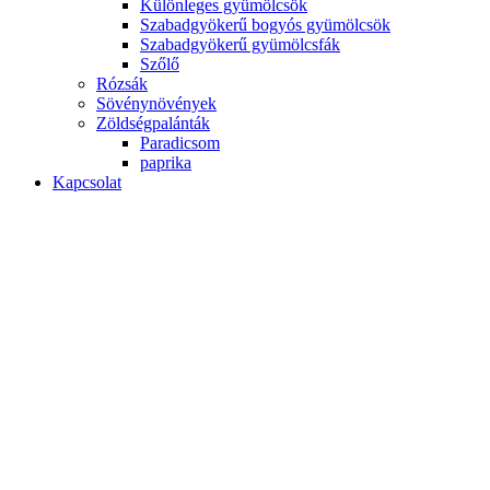
Különleges gyümölcsök
Szabadgyökerű bogyós gyümölcsök
Szabadgyökerű gyümölcsfák
Szőlő
Rózsák
Sövénynövények
Zöldségpalánták
Paradicsom
paprika
Kapcsolat