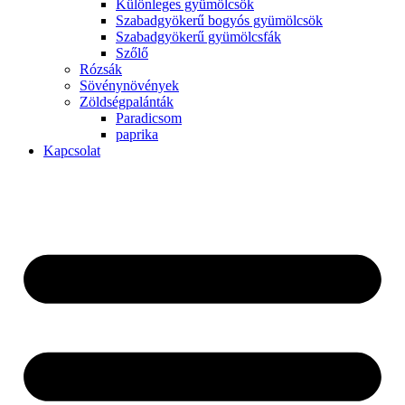
Különleges gyümölcsök
Szabadgyökerű bogyós gyümölcsök
Szabadgyökerű gyümölcsfák
Szőlő
Rózsák
Sövénynövények
Zöldségpalánták
Paradicsom
paprika
Kapcsolat