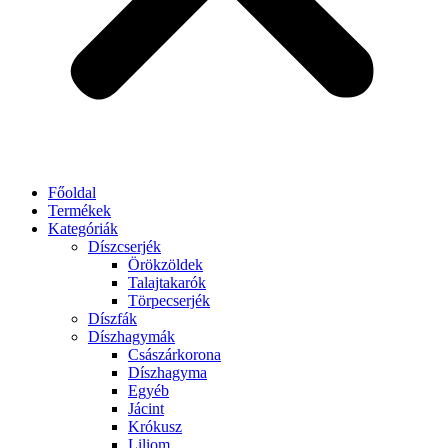
Főoldal
Termékek
Kategóriák
Díszcserjék
Örökzöldek
Talajtakarók
Törpecserjék
Díszfák
Díszhagymák
Császárkorona
Díszhagyma
Egyéb
Jácint
Krókusz
Liliom