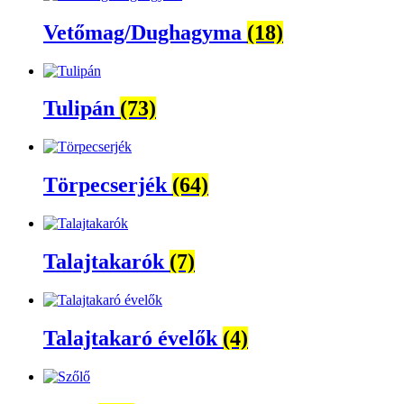
Vetőmag/Dughagyma
(18)
Tulipán
(73)
Törpecserjék
(64)
Talajtakarók
(7)
Talajtakaró évelők
(4)