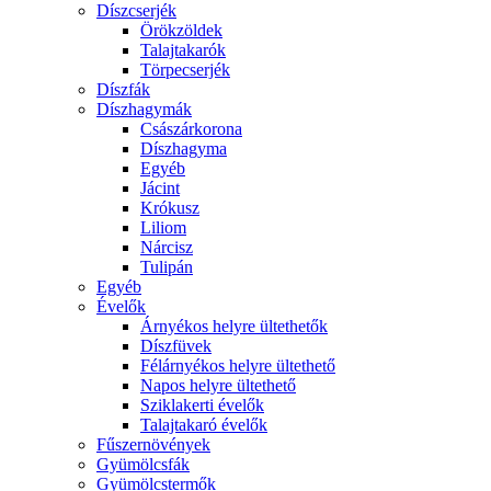
Díszcserjék
Örökzöldek
Talajtakarók
Törpecserjék
Díszfák
Díszhagymák
Császárkorona
Díszhagyma
Egyéb
Jácint
Krókusz
Liliom
Nárcisz
Tulipán
Egyéb
Évelők
Árnyékos helyre ültethetők
Díszfüvek
Félárnyékos helyre ültethető
Napos helyre ültethető
Sziklakerti évelők
Talajtakaró évelők
Fűszernövények
Gyümölcsfák
Gyümölcstermők