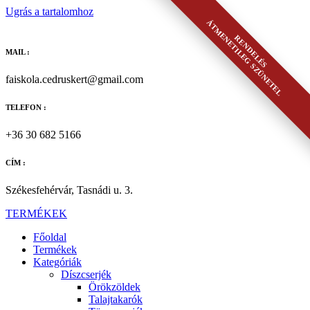
Ugrás a tartalomhoz
ÁTMENETILEG SZÜNETEL
RENDELÉS
MAIL :
faiskola.cedruskert@gmail.com
TELEFON :
+36 30 682 5166
CÍM :
Székesfehérvár, Tasnádi u. 3.
TERMÉKEK
Főoldal
Termékek
Kategóriák
Díszcserjék
Örökzöldek
Talajtakarók