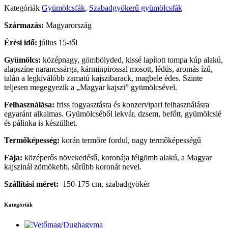
Kategóriák
Gyümölcsfák
,
Szabadgyökerű gyümölcsfák
Származás:
Magyarország
Érési idő:
július 15-től
Gyümölcs:
középnagy, gömbölyded, kissé lapított tompa kúp alakú,
alapszíne narancssárga, kárminpirossal mosott, lédús, aromás ízű,
talán a legkiválóbb zamatú kajszibarack, magbele édes. Szinte
teljesen megegyezik a „Magyar kajszi” gyümölcsével.
Felhasználása:
friss fogyasztásra és konzervipari felhasználásra
egyaránt alkalmas. Gyümölcséből lekvár, dzsem, befőtt, gyümölcslé
és pálinka is készülhet.
Termőképesség:
korán termőre fordul, nagy termőképességű
Fája:
középerős növekedésű, koronája félgömb alakú, a Magyar
kajszinál zömökebb, sűrűbb koronát nevel.
Szállítási méret:
150-175 cm, szabadgyökér
Kategóriák