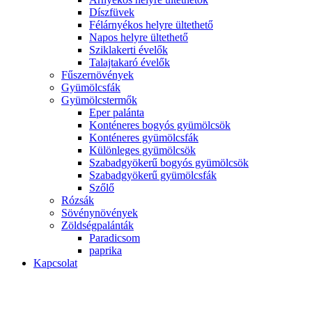
Díszfüvek
Félárnyékos helyre ültethető
Napos helyre ültethető
Sziklakerti évelők
Talajtakaró évelők
Fűszernövények
Gyümölcsfák
Gyümölcstermők
Eper palánta
Konténeres bogyós gyümölcsök
Konténeres gyümölcsfák
Különleges gyümölcsök
Szabadgyökerű bogyós gyümölcsök
Szabadgyökerű gyümölcsfák
Szőlő
Rózsák
Sövénynövények
Zöldségpalánták
Paradicsom
paprika
Kapcsolat