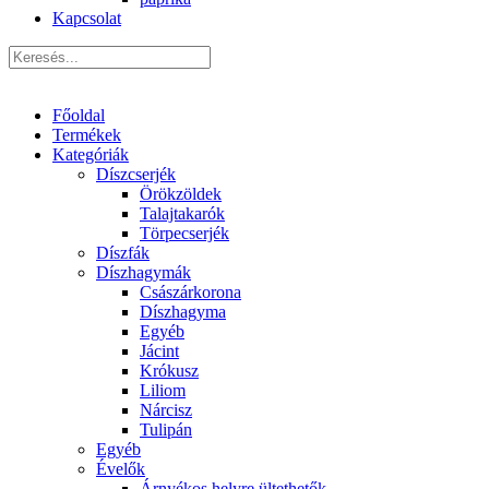
Kapcsolat
Főoldal
Termékek
Kategóriák
Díszcserjék
Örökzöldek
Talajtakarók
Törpecserjék
Díszfák
Díszhagymák
Császárkorona
Díszhagyma
Egyéb
Jácint
Krókusz
Liliom
Nárcisz
Tulipán
Egyéb
Évelők
Árnyékos helyre ültethetők