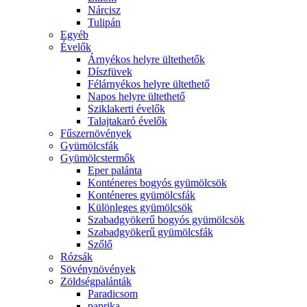
Nárcisz
Tulipán
Egyéb
Évelők
Árnyékos helyre ültethetők
Díszfüvek
Félárnyékos helyre ültethető
Napos helyre ültethető
Sziklakerti évelők
Talajtakaró évelők
Fűszernövények
Gyümölcsfák
Gyümölcstermők
Eper palánta
Konténeres bogyós gyümölcsök
Konténeres gyümölcsfák
Különleges gyümölcsök
Szabadgyökerű bogyós gyümölcsök
Szabadgyökerű gyümölcsfák
Szőlő
Rózsák
Sövénynövények
Zöldségpalánták
Paradicsom
paprika