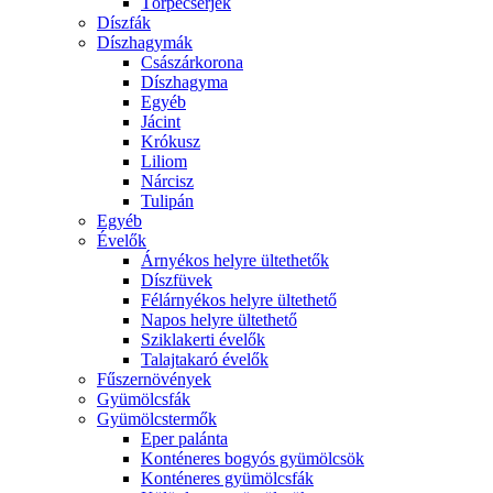
Törpecserjék
Díszfák
Díszhagymák
Császárkorona
Díszhagyma
Egyéb
Jácint
Krókusz
Liliom
Nárcisz
Tulipán
Egyéb
Évelők
Árnyékos helyre ültethetők
Díszfüvek
Félárnyékos helyre ültethető
Napos helyre ültethető
Sziklakerti évelők
Talajtakaró évelők
Fűszernövények
Gyümölcsfák
Gyümölcstermők
Eper palánta
Konténeres bogyós gyümölcsök
Konténeres gyümölcsfák