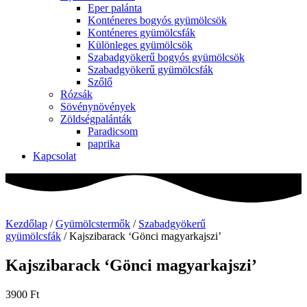
Eper palánta
Konténeres bogyós gyümölcsök
Konténeres gyümölcsfák
Különleges gyümölcsök
Szabadgyökerű bogyós gyümölcsök
Szabadgyökerű gyümölcsfák
Szőlő
Rózsák
Sövénynövények
Zöldségpalánták
Paradicsom
paprika
Kapcsolat
Kezdőlap
/
Gyümölcstermők
/
Szabadgyökerű
gyümölcsfák
/ Kajszibarack ‘Gönci magyarkajszi’
Kajszibarack ‘Gönci magyarkajszi’
3900
Ft