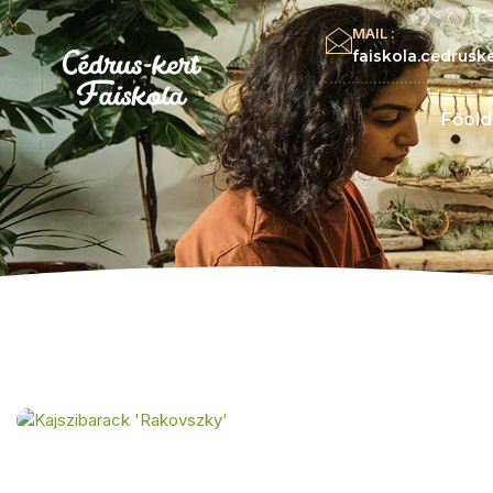
MAIL :
faiskola.cedrus
Főold