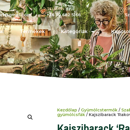
TELEFON :
CÍ
kert@gmail.com
+36 30 682 5166
Sz
al
Termékek
Kategóriák
Kapcsol
Kezdőlap
/
Gyümölcstermők
/
Sza
gyümölcsfák
/ Kajszibarack ‘Rako
Kajszibarack ‘R