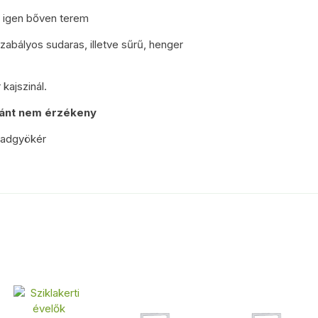
 igen bőven terem
bályos sudaras, illetve sűrű, henger
kajszinál.
iránt nem érzékeny
badgyökér