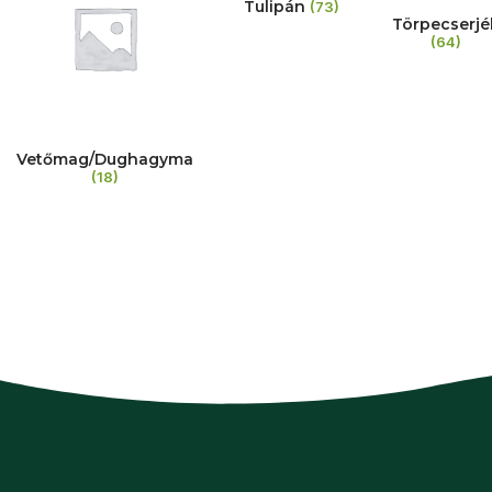
Tulipán
(73)
Törpecserjé
(64)
Vetőmag/Dughagyma
(18)