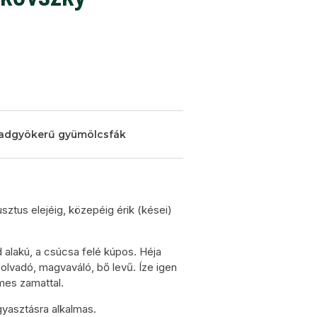
adgyökerű gyümölcsfák
usztus elejéig, közepéig érik (kései)
lakú, a csúcsa felé kúpos. Héja
olvadó, magvaváló, bő levű. Íze igen
emes zamattal.
gyasztásra alkalmas.