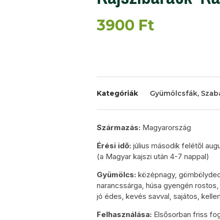
3900
Ft
Kategóriák
Gyümölcsfák
,
Szab
Származás:
Magyarország
Érési idő:
július második felétől aug
(a Magyar kajszi után 4-7 nappal)
Gyümölcs:
középnagy, gömbölyded a
narancssárga, húsa gyengén rostos, 
jó édes, kevés savval, sajátos, kell
Felhasználása:
Elsősorban friss fo