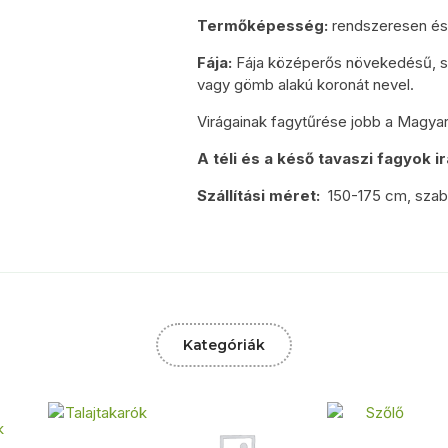
Termőképesség:
rendszeresen és
Fája:
Fája középerős növekedésű, sza
vagy gömb alakú koronát nevel.
Virágainak fagytűrése jobb a Magyar 
A téli és a késő tavaszi fagyok 
Szállítási méret:
150-175 cm, sza
Kategóriák