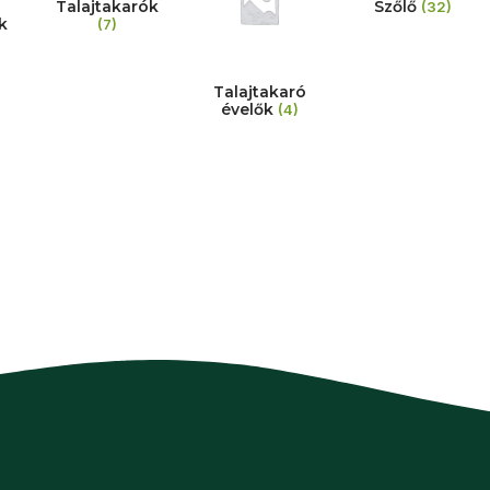
Talajtakarók
Szőlő
(32)
k
(7)
Talajtakaró
évelők
(4)