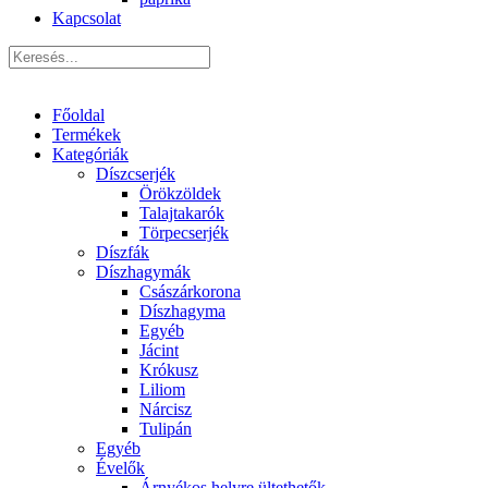
Kapcsolat
Főoldal
Termékek
Kategóriák
Díszcserjék
Örökzöldek
Talajtakarók
Törpecserjék
Díszfák
Díszhagymák
Császárkorona
Díszhagyma
Egyéb
Jácint
Krókusz
Liliom
Nárcisz
Tulipán
Egyéb
Évelők
Árnyékos helyre ültethetők