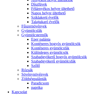
Díszfüvek
Félárnyékos helyre ültethető
Napos helyre ültethető
Sziklakerti évelők
Talajtakaró évelők
Fűszernövények
Gyümölcsfák
Gyümölcstermők
Eper palánta
Konténeres bogyós gyümölcsök
Konténeres gyümölcsfák
Különleges gyümölcsök
Szabadgyökerű bogyós gyümölcsök
Szabadgyökerű gyümölcsfák
Szőlő
Rózsák
Sövénynövények
Zöldségpalánták
Paradicsom
paprika
Kapcsolat