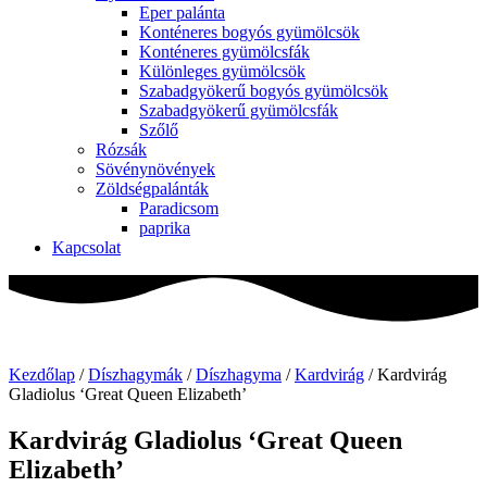
Eper palánta
Konténeres bogyós gyümölcsök
Konténeres gyümölcsfák
Különleges gyümölcsök
Szabadgyökerű bogyós gyümölcsök
Szabadgyökerű gyümölcsfák
Szőlő
Rózsák
Sövénynövények
Zöldségpalánták
Paradicsom
paprika
Kapcsolat
Kezdőlap
/
Díszhagymák
/
Díszhagyma
/
Kardvirág
/ Kardvirág
Gladiolus ‘Great Queen Elizabeth’
Kardvirág Gladiolus ‘Great Queen
Elizabeth’