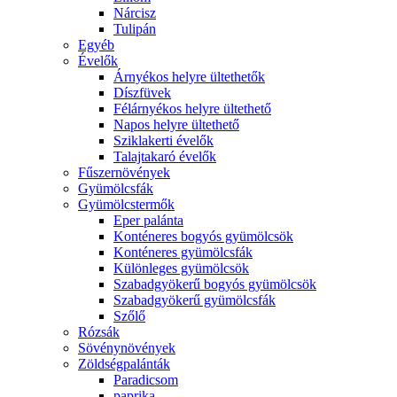
Nárcisz
Tulipán
Egyéb
Évelők
Árnyékos helyre ültethetők
Díszfüvek
Félárnyékos helyre ültethető
Napos helyre ültethető
Sziklakerti évelők
Talajtakaró évelők
Fűszernövények
Gyümölcsfák
Gyümölcstermők
Eper palánta
Konténeres bogyós gyümölcsök
Konténeres gyümölcsfák
Különleges gyümölcsök
Szabadgyökerű bogyós gyümölcsök
Szabadgyökerű gyümölcsfák
Szőlő
Rózsák
Sövénynövények
Zöldségpalánták
Paradicsom
paprika