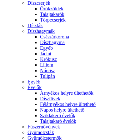
Díszcserjék
Örökzöldek
Talajtakarók
Törpecserjék
Díszfák
Díszhagymák
Császárkorona
Díszhagyma
Egyéb
Jácint
Krókusz
Liliom
Nárcisz
Tulipán
Egyéb
Évelők
Árnyékos helyre ültethetők
Díszfüvek
Félárnyékos helyre ültethető
Napos helyre ültethető
Sziklakerti évelők
Talajtakaró évelők
Fűszernövények
Gyümölcsfák
Gyümölcstermők