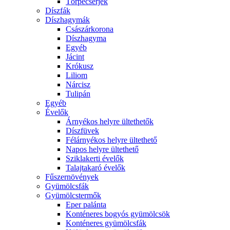
Törpecserjék
Díszfák
Díszhagymák
Császárkorona
Díszhagyma
Egyéb
Jácint
Krókusz
Liliom
Nárcisz
Tulipán
Egyéb
Évelők
Árnyékos helyre ültethetők
Díszfüvek
Félárnyékos helyre ültethető
Napos helyre ültethető
Sziklakerti évelők
Talajtakaró évelők
Fűszernövények
Gyümölcsfák
Gyümölcstermők
Eper palánta
Konténeres bogyós gyümölcsök
Konténeres gyümölcsfák