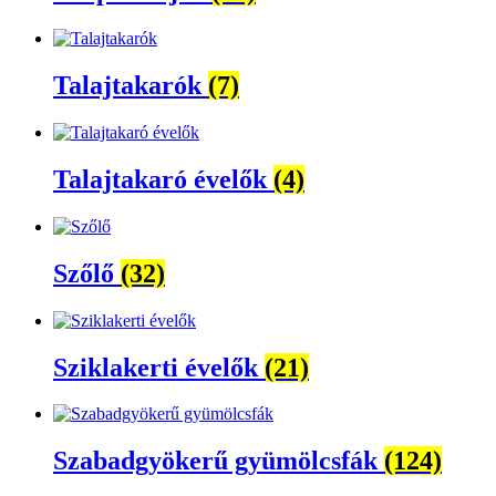
Talajtakarók
(7)
Talajtakaró évelők
(4)
Szőlő
(32)
Sziklakerti évelők
(21)
Szabadgyökerű gyümölcsfák
(124)