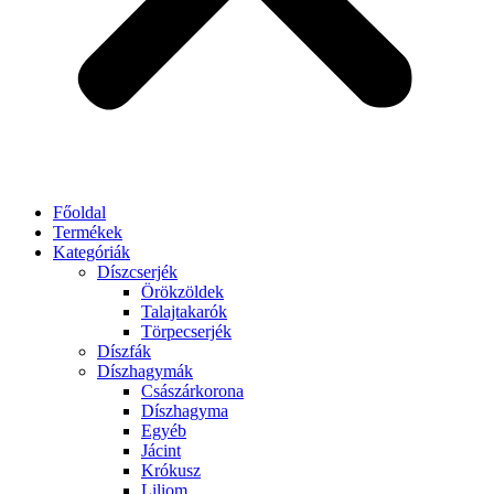
Főoldal
Termékek
Kategóriák
Díszcserjék
Örökzöldek
Talajtakarók
Törpecserjék
Díszfák
Díszhagymák
Császárkorona
Díszhagyma
Egyéb
Jácint
Krókusz
Liliom