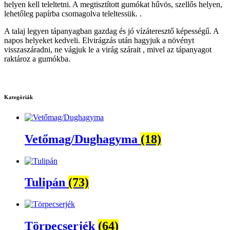
helyen kell teleltetni. A megtisztított gumókat hűvös, szellős helyen,
lehetőleg papírba csomagolva teleltessük. .
A talaj legyen tápanyagban gazdag és jó vízáteresztő képességű. A
napos helyeket kedveli. Elvirágzás után hagyjuk a növényt
visszaszáradni, ne vágjuk le a virág szárait , mivel az tápanyagot
raktároz a gumókba.
Kategóriák
Vetőmag/Dughagyma
(18)
Tulipán
(73)
Törpecserjék
(64)