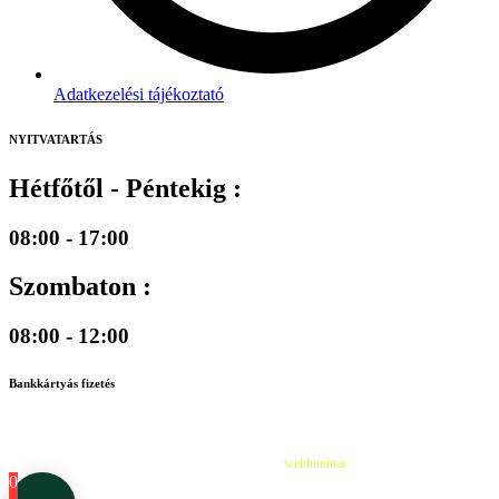
Adatkezelési tájékoztató
NYITVATARTÁS
Hétfőtől - Péntekig :
08:00 - 17:00
Szombaton :
08:00 - 12:00
Bankkártyás fizetés
©
2026
Cédruskert Faiskola Minden jog fenntartva.
Design & Developed by
webluminar
0