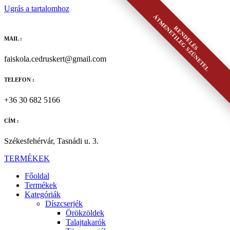
Ugrás a tartalomhoz
ÁTMENETILEG SZÜNETEL
RENDELÉS
MAIL :
faiskola.cedruskert@gmail.com
TELEFON :
+36 30 682 5166
CÍM :
Székesfehérvár, Tasnádi u. 3.
TERMÉKEK
Főoldal
Termékek
Kategóriák
Díszcserjék
Örökzöldek
Talajtakarók