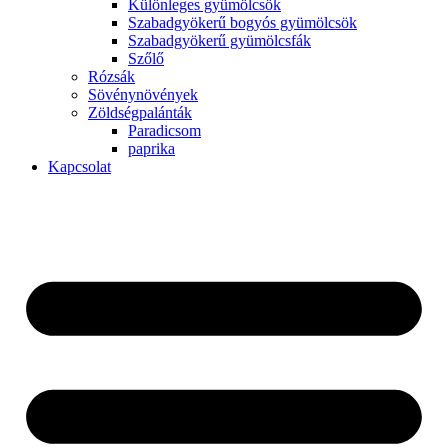
Különleges gyümölcsök
Szabadgyökerű bogyós gyümölcsök
Szabadgyökerű gyümölcsfák
Szőlő
Rózsák
Sövénynövények
Zöldségpalánták
Paradicsom
paprika
Kapcsolat