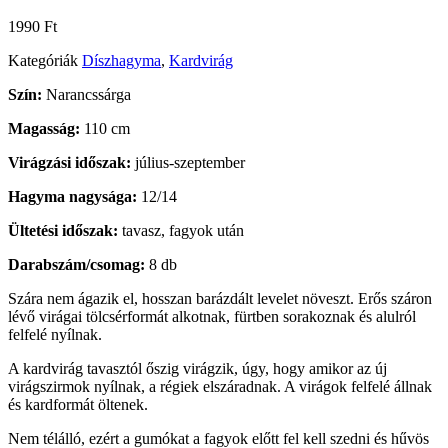
1990
Ft
Kategóriák
Díszhagyma
,
Kardvirág
Szín:
Narancssárga
Magasság:
110 cm
Virágzási időszak:
július-szeptember
Hagyma nagysága:
12/14
Ültetési időszak:
tavasz, fagyok után
Darabszám/csomag:
8 db
Szára nem ágazik el, hosszan barázdált levelet növeszt. Erős száron
lévő virágai tölcsérformát alkotnak, fürtben sorakoznak és alulról
felfelé nyílnak.
A kardvirág tavasztól őszig virágzik, úgy, hogy amikor az új
virágszirmok nyílnak, a régiek elszáradnak. A virágok felfelé állnak
és kardformát öltenek.
Nem télálló, ezért a gumókat a fagyok előtt fel kell szedni és hűvös