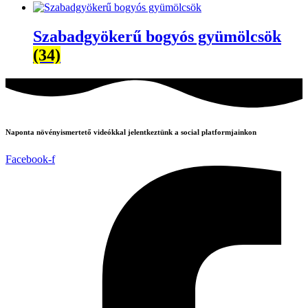
Szabadgyökerű bogyós gyümölcsök
(34)
Naponta növényismertető videókkal jelentkeztünk a social platformjainkon
Facebook-f