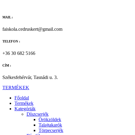
Ugrás
a
tartalomhoz
MAIL :
faiskola.cedruskert@gmail.com
TELEFON :
+36 30 682 5166
CÍM :
Székesfehérvár, Tasnádi u. 3.
TERMÉKEK
Főoldal
Termékek
Kategóriák
Díszcserjék
Örökzöldek
Talajtakarók
Törpecserjék