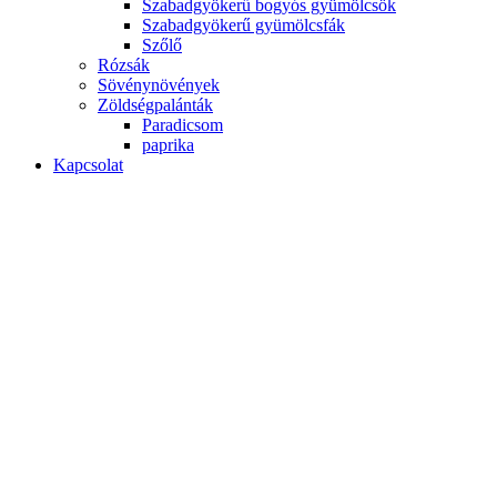
Szabadgyökerű bogyós gyümölcsök
Szabadgyökerű gyümölcsfák
Szőlő
Rózsák
Sövénynövények
Zöldségpalánták
Paradicsom
paprika
Kapcsolat