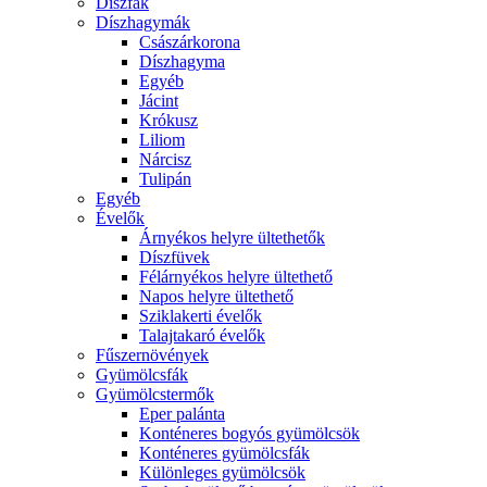
Díszfák
Díszhagymák
Császárkorona
Díszhagyma
Egyéb
Jácint
Krókusz
Liliom
Nárcisz
Tulipán
Egyéb
Évelők
Árnyékos helyre ültethetők
Díszfüvek
Félárnyékos helyre ültethető
Napos helyre ültethető
Sziklakerti évelők
Talajtakaró évelők
Fűszernövények
Gyümölcsfák
Gyümölcstermők
Eper palánta
Konténeres bogyós gyümölcsök
Konténeres gyümölcsfák
Különleges gyümölcsök