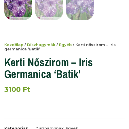
Kezdőlap
/
Díszhagymák
/
Egyéb
/ Kerti nőszirom – Iris
germanica ‘Batik’
Kerti Nőszirom – Iris
Germanica ‘Batik’
3100
Ft
Kategóriák
Díszhagymák
,
Egyéb