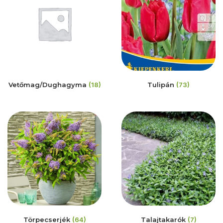
Vetőmag/Dughagyma
(18)
Tulipán
(73)
Törpecserjék
(64)
Talajtakarók
(7)