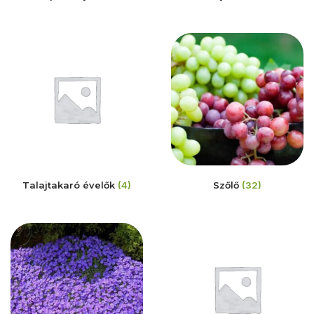
Talajtakaró évelők
(4)
Szőlő
(32)