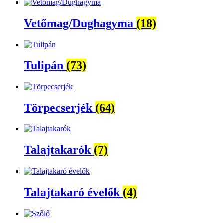
Vetőmag/Dughagyma
(18)
Tulipán
(73)
Törpecserjék
(64)
Talajtakarók
(7)
Talajtakaró évelők
(4)