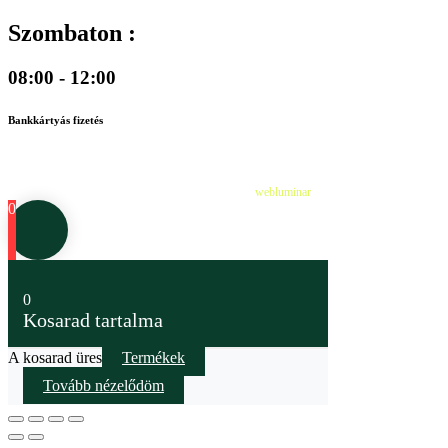
Szombaton :
08:00 - 12:00
Bankkártyás fizetés
©
2026
Cédruskert Faiskola Minden jog fenntartva.
Design & Developed by
webluminar
0
0
Kosarad tartalma
A kosarad üres
Termékek
Tovább nézelődöm