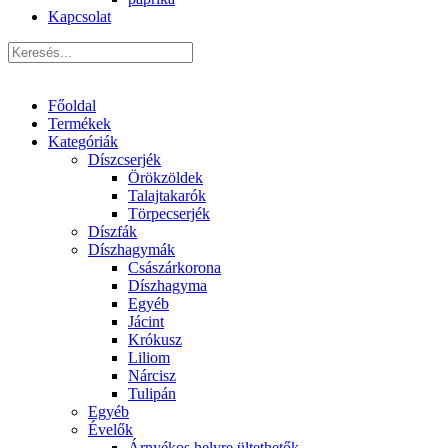
Kapcsolat
Főoldal
Termékek
Kategóriák
Díszcserjék
Örökzöldek
Talajtakarók
Törpecserjék
Díszfák
Díszhagymák
Császárkorona
Díszhagyma
Egyéb
Jácint
Krókusz
Liliom
Nárcisz
Tulipán
Egyéb
Évelők
Árnyékos helyre ültethetők