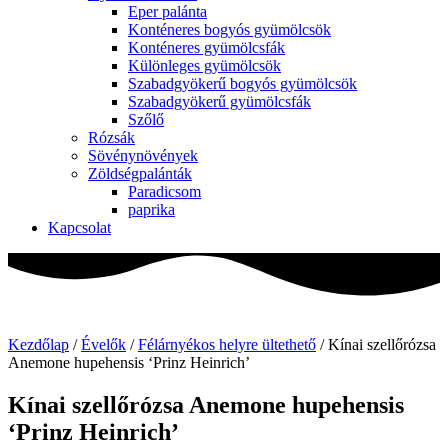
Eper palánta
Konténeres bogyós gyümölcsök
Konténeres gyümölcsfák
Különleges gyümölcsök
Szabadgyökerű bogyós gyümölcsök
Szabadgyökerű gyümölcsfák
Szőlő
Rózsák
Sövénynövények
Zöldségpalánták
Paradicsom
paprika
Kapcsolat
Kezdőlap
/
Évelők
/
Félárnyékos helyre ültethető
/ Kínai szellőrózsa
Anemone hupehensis ‘Prinz Heinrich’
Kínai szellőrózsa Anemone hupehensis
‘Prinz Heinrich’