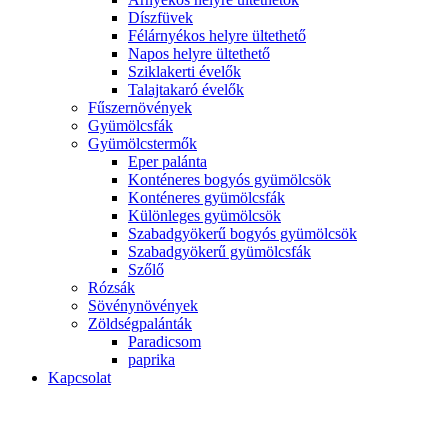
Díszfüvek
Félárnyékos helyre ültethető
Napos helyre ültethető
Sziklakerti évelők
Talajtakaró évelők
Fűszernövények
Gyümölcsfák
Gyümölcstermők
Eper palánta
Konténeres bogyós gyümölcsök
Konténeres gyümölcsfák
Különleges gyümölcsök
Szabadgyökerű bogyós gyümölcsök
Szabadgyökerű gyümölcsfák
Szőlő
Rózsák
Sövénynövények
Zöldségpalánták
Paradicsom
paprika
Kapcsolat