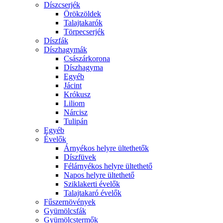
Díszcserjék
Örökzöldek
Talajtakarók
Törpecserjék
Díszfák
Díszhagymák
Császárkorona
Díszhagyma
Egyéb
Jácint
Krókusz
Liliom
Nárcisz
Tulipán
Egyéb
Évelők
Árnyékos helyre ültethetők
Díszfüvek
Félárnyékos helyre ültethető
Napos helyre ültethető
Sziklakerti évelők
Talajtakaró évelők
Fűszernövények
Gyümölcsfák
Gyümölcstermők