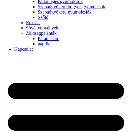
Különleges gyümölcsök
Szabadgyökerű bogyós gyümölcsök
Szabadgyökerű gyümölcsfák
Szőlő
Rózsák
Sövénynövények
Zöldségpalánták
Paradicsom
paprika
Kapcsolat