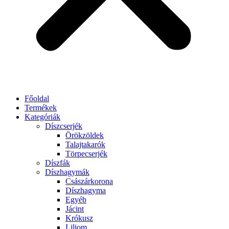
Főoldal
Termékek
Kategóriák
Díszcserjék
Örökzöldek
Talajtakarók
Törpecserjék
Díszfák
Díszhagymák
Császárkorona
Díszhagyma
Egyéb
Jácint
Krókusz
Liliom