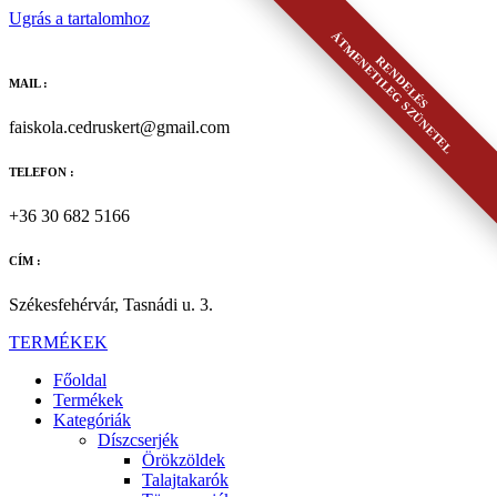
Ugrás a tartalomhoz
ÁTMENETILEG SZÜNETEL
RENDELÉS
MAIL :
faiskola.cedruskert@gmail.com
TELEFON :
+36 30 682 5166
CÍM :
Székesfehérvár, Tasnádi u. 3.
TERMÉKEK
Főoldal
Termékek
Kategóriák
Díszcserjék
Örökzöldek
Talajtakarók