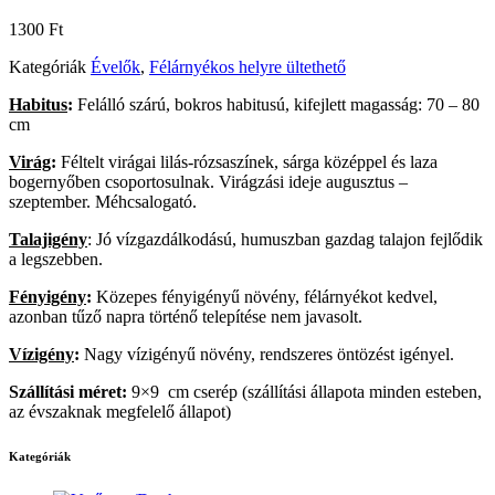
1300
Ft
Kategóriák
Évelők
,
Félárnyékos helyre ültethető
Habitus
:
Felálló szárú, bokros habitusú, kifejlett magasság: 70 – 80
cm
Virág
:
Féltelt virágai lilás-rózsaszínek, sárga középpel és laza
bogernyőben csoportosulnak. Virágzási ideje augusztus –
szeptember. Méhcsalogató.
Talajigény
: Jó vízgazdálkodású, humuszban gazdag talajon fejlődik
a legszebben.
Fényigény
:
Közepes fényigényű növény, félárnyékot kedvel,
azonban tűző napra történő telepítése nem javasolt.
Vízigény
:
Nagy vízigényű növény, rendszeres öntözést igényel.
Szállítási méret:
9×9 cm cserép (szállítási állapota minden esteben,
az évszaknak megfelelő állapot)
Kategóriák