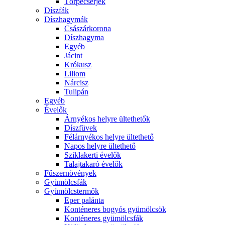
Törpecserjék
Díszfák
Díszhagymák
Császárkorona
Díszhagyma
Egyéb
Jácint
Krókusz
Liliom
Nárcisz
Tulipán
Egyéb
Évelők
Árnyékos helyre ültethetők
Díszfüvek
Félárnyékos helyre ültethető
Napos helyre ültethető
Sziklakerti évelők
Talajtakaró évelők
Fűszernövények
Gyümölcsfák
Gyümölcstermők
Eper palánta
Konténeres bogyós gyümölcsök
Konténeres gyümölcsfák