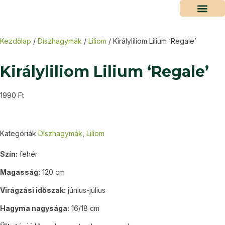
Kezdőlap
/
Díszhagymák
/
Liliom
/ Királyliliom Lilium ‘Regale’
Királyliliom Lilium ‘Regale’
1990
Ft
Kategóriák
Díszhagymák
,
Liliom
Szín:
fehér
Magasság:
120 cm
Virágzási időszak:
június-július
Hagyma nagysága:
16/18 cm