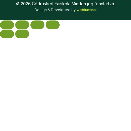
©
2026
Cédruskert Faiskola Minden jog fenntartva.
Design & Developed by
webluminar