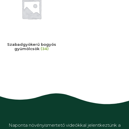
Szabadgyökerű bogyós
gyümölcsök
(34)
Naponta növényismertető videókkal jelentkeztünk a