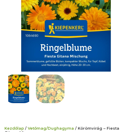
Kezdőlap
/
Vetőmag/Dughagyma
/ Körömvirág – Fiesta