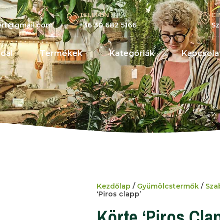
TELEFON :
CÍ
kert@gmail.com
+36 30 682 5166
Sz
dal
Termékek
Kategóriák
Kapcsola
Kezdőlap
/
Gyümölcstermők
/
Sza
‘Piros clapp’
Körte ‘Piros Cla