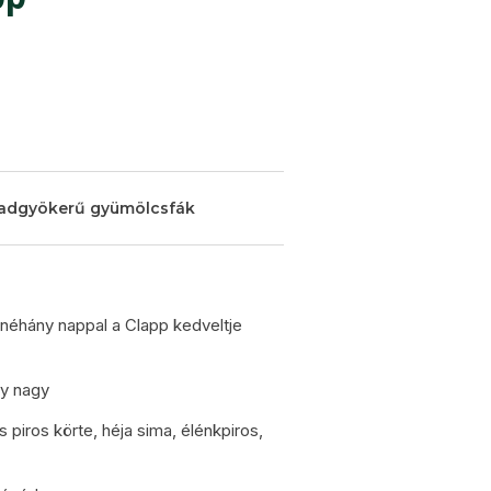
adgyökerű gyümölcsfák
néhány nappal a Clapp kedveltje
y nagy
 piros körte, héja sima, élénkpiros,