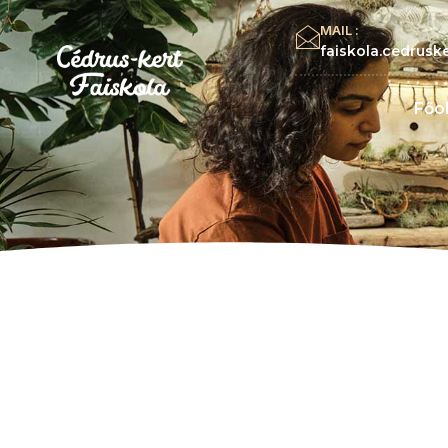
MAIL :
faiskola.cedrus
Főol