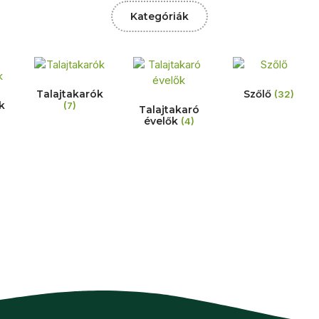
Kategóriák
Talajtakarók
Szőlő
(32)
k
(7)
Talajtakaró
évelők
(4)