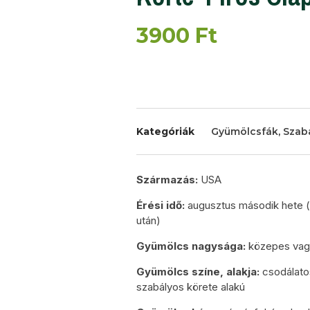
3900
Ft
Kategóriák
Gyümölcsfák
,
Szab
Származás:
USA
Érési idő:
augusztus második hete (
után)
Gyümölcs nagysága:
közepes vag
Gyümölcs színe, alakja:
csodálatos
szabályos körete alakú