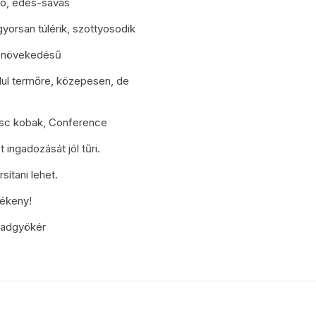
dó, édes-savas
gyorsan túlérik, szottyosodik
b növekedésű
ul termőre, közepesen, de
osc kobak, Conference
ingadozását jól tűri.
sítani lehet.
ékeny!
badgyökér