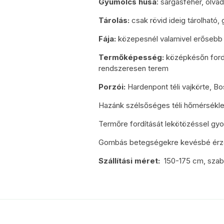
Gyümölcs húsa
: sárgásfehér, olva
Tárolás:
csak rövid ideig tárolható, 
Fája:
közepesnél valamivel erőseb
Termőképesség:
középkésőn ford
rendszeresen terem
Porzói:
Hardenpont téli vajkörte, B
Hazánk szélsőséges téli hőmérséklet 
Termőre fordítását lekötözéssel gyor
Gombás betegségekre kevésbé érz
Szállítási méret:
150-175 cm, sza