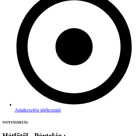
Adatkezelési tájékoztató
NYITVATARTÁS
Hétfőtől - Péntekig :