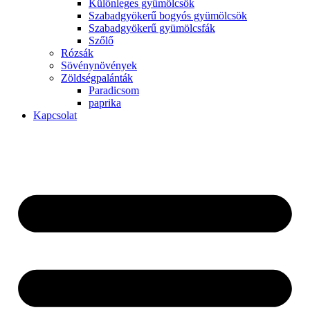
Különleges gyümölcsök
Szabadgyökerű bogyós gyümölcsök
Szabadgyökerű gyümölcsfák
Szőlő
Rózsák
Sövénynövények
Zöldségpalánták
Paradicsom
paprika
Kapcsolat