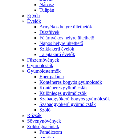
Nárcisz
Tulipán
Egyéb
Évelők
Árnyékos helyre ültethetők
Díszfüvek
Félárnyékos helyre ültethető
Napos helyre ültethető
Sziklakerti évelők
Talajtakaró évelők
Fűszernövények
Gyümölcsfák
Gyümölcstermők
Eper palánta
Konténeres bogyós gyümölcsök
Konténeres gyümölcsfák
Különleges gyümölcsök
Szabadgyökerű bogyós gyümölcsök
Szabadgyökerű gyümölcsfák
Szőlő
Rózsák
Sövénynövények
Zöldségpalánták
Paradicsom
paprika