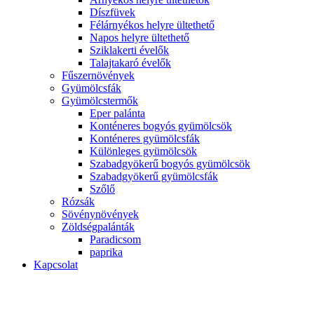
Díszfüvek
Félárnyékos helyre ültethető
Napos helyre ültethető
Sziklakerti évelők
Talajtakaró évelők
Fűszernövények
Gyümölcsfák
Gyümölcstermők
Eper palánta
Konténeres bogyós gyümölcsök
Konténeres gyümölcsfák
Különleges gyümölcsök
Szabadgyökerű bogyós gyümölcsök
Szabadgyökerű gyümölcsfák
Szőlő
Rózsák
Sövénynövények
Zöldségpalánták
Paradicsom
paprika
Kapcsolat