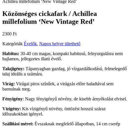
Achillea millefolium ‘New Vintage Red’
Közönséges cickafark / Achillea
millefolium ‘New Vintage Red’
2300
Ft
Kategóriák
Évelők
,
Napos helyre ültethető
Habitus:
30-40 cm magas, kompakt habitusú, felnyurgulásra nem
hajlamos, jellegzetes illatú évelő.
Talajigény:
Tápanyagban gazdag, jó vízgazdálkodású, felmelegedő
talaj ideális a számára.
Virág:
Virágai piros színűek, a virágzás előre haladtával sem
barnulnak meg.
Fényigény
: Nagy fényigényű növény, de kisebb árnyékolást elvisel.
Vízigény:
Kis vízigényű növény, öntözést hosszú száraz
időszakokban igényel.
Szállítási méret:
Évszaknak megfelelő állapotban, 14 cm cserép