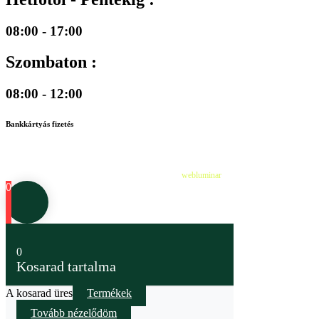
08:00 - 17:00
Szombaton :
08:00 - 12:00
Bankkártyás fizetés
©
2026
Cédruskert Faiskola Minden jog fenntartva.
Design & Developed by
webluminar
0
0
Kosarad tartalma
A kosarad üres
Termékek
Tovább nézelődöm