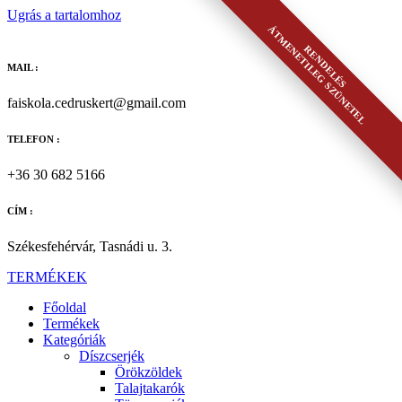
Ugrás a tartalomhoz
ÁTMENETILEG SZÜNETEL
RENDELÉS
MAIL :
faiskola.cedruskert@gmail.com
TELEFON :
+36 30 682 5166
CÍM :
Székesfehérvár, Tasnádi u. 3.
TERMÉKEK
Főoldal
Termékek
Kategóriák
Díszcserjék
Örökzöldek
Talajtakarók