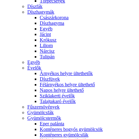
Törpecserjék
Díszfák
Díszhagymák
Császárkorona
Díszhagyma
Egyéb
Jácint
Krókusz
Liliom
Nárcisz
Tulipán
Egyéb
Évelők
Árnyékos helyre ültethetők
Díszfüvek
Félárnyékos helyre ültethető
Napos helyre ültethető
Sziklakerti évelők
Talajtakaró évelők
Fűszernövények
Gyümölcsfák
Gyümölcstermők
Eper palánta
Konténeres bogyós gyümölcsök
Konténeres gyümölcsfák