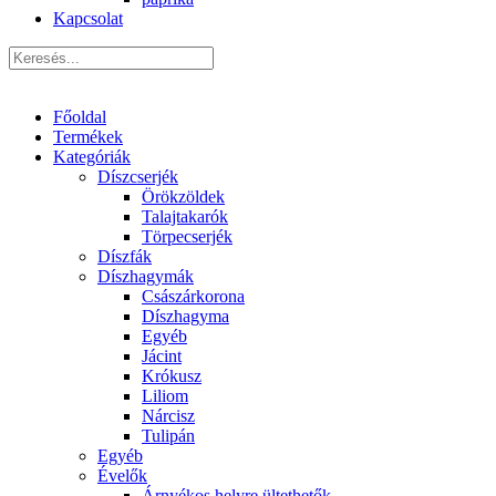
Kapcsolat
Főoldal
Termékek
Kategóriák
Díszcserjék
Örökzöldek
Talajtakarók
Törpecserjék
Díszfák
Díszhagymák
Császárkorona
Díszhagyma
Egyéb
Jácint
Krókusz
Liliom
Nárcisz
Tulipán
Egyéb
Évelők
Árnyékos helyre ültethetők