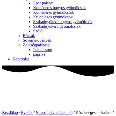
Eper palánta
Konténeres bogyós gyümölcsök
Konténeres gyümölcsfák
Különleges gyümölcsök
Szabadgyökerű bogyós gyümölcsök
Szabadgyökerű gyümölcsfák
Szőlő
Rózsák
Sövénynövények
Zöldségpalánták
Paradicsom
paprika
Kapcsolat
Kezdőlap
/
Évelők
/
Napos helyre ültethető
/ Közönséges cickafark /