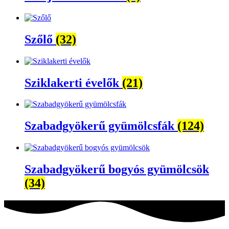
Szőlő
(32)
Sziklakerti évelők
(21)
Szabadgyökerű gyümölcsfák
(124)
Szabadgyökerű bogyós gyümölcsök
(34)