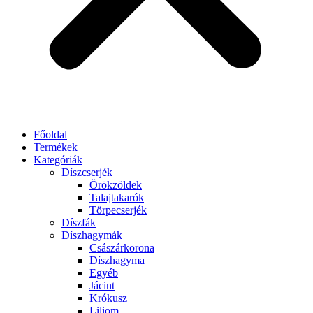
Főoldal
Termékek
Kategóriák
Díszcserjék
Örökzöldek
Talajtakarók
Törpecserjék
Díszfák
Díszhagymák
Császárkorona
Díszhagyma
Egyéb
Jácint
Krókusz
Liliom