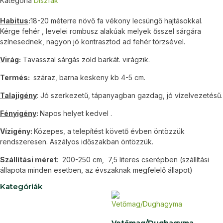
Kategória
Díszfák
Habitus
:
18-20 méterre növő fa vékony lecsüngő hajtásokkal.
Kérge fehér , levelei rombusz alakúak melyek ősszel sárgára
színesednek, nagyon jó kontrasztod ad fehér törzsével.
Virág
:
Tavasszal sárgás zöld barkát. virágzik.
Termés:
száraz, barna keskeny kb 4-5 cm.
Talajigény
: Jó szerkezetű, tápanyagban gazdag, jó vízelvezetésű.
Fényigény
:
Napos helyet kedvel .
Vízigény:
Közepes, a telepítést követő évben öntözzük
rendszeresen. Aszályos időszakban öntözzük.
Szállítási méret
: 200-250 cm, 7,5 literes cserépben (szállítási
állapota minden esetben, az évszaknak megfelelő állapot)
Kategóriák