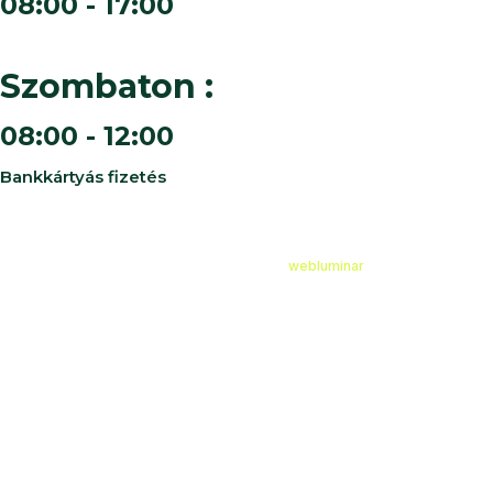
08:00 - 17:00
Szombaton :
08:00 - 12:00
Bankkártyás fizetés
©
2026
Cédruskert Faiskola Minden jog fenntartva.
Design & Developed by
webluminar