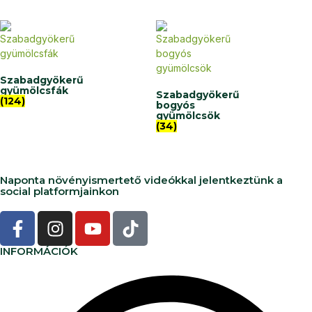
Szabadgyökerű
gyümölcsfák
Szabadgyökerű
(124)
bogyós
gyümölcsök
(34)
Naponta növényismertető videókkal jelentkeztünk a
social platformjainkon
INFORMÁCIÓK