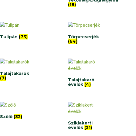
Vetőmag/Dughagyma
(18)
Tulipán
(73)
Törpecserjék
(64)
Talajtakarók
(7)
Talajtakaró
évelők
(4)
Szőlő
(32)
Sziklakerti
évelők
(21)