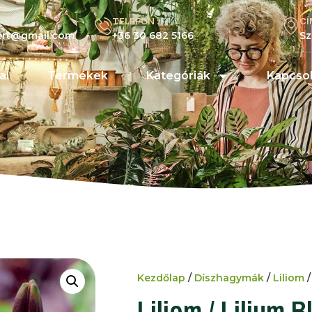
TELEFON :
CÍ
kert@gmail.com
+36 30 682 5166
Sz
al
Termékek
Kategóriák
Kapcsol
Kezdőlap
/
Díszhagymák
/
Liliom
/
Liliom / Lilium B