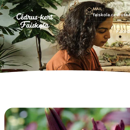
MAIL :
faiskola.cedrus
Főold