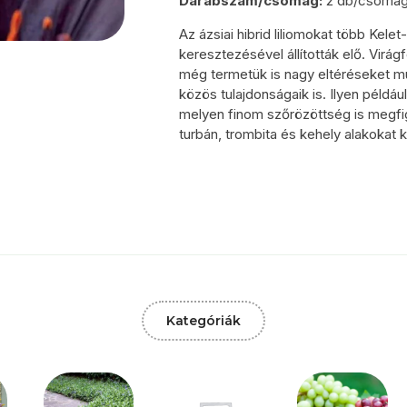
Darabszám/csomag:
2 db/csoma
Az ázsiai hibrid liliomokat több Kel
keresztezésével állították elő. Virágf
még termetük is nagy eltéréseket mu
közös tulajdonságaik is. Ilyen például
melyen finom szőrözöttség is megfig
turbán, trombita és kehely alakokat kü
Kategóriák