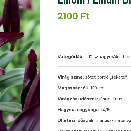
2100
Ft
Kategóriák
Díszhagymák
,
Lili
Virág színe:
sötét bordó „fekete”
Magasság:
60-100 cm
Virágzási időszak:
június-július
Hagyma nagysága:
14/16
Ültetési időszak:
március-május v