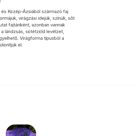
g
et- és Közép-Ázsiából származó faj
ormájuk, virágzási idejük, színük, sőt
tat fajtánként, azonban vannak
 a lándzsás, sötétzöld levélzet,
yelhető. Virágforma típusból a
lönítjük el.