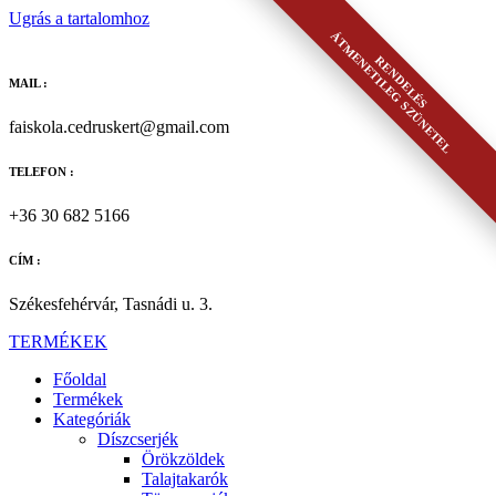
Ugrás a tartalomhoz
ÁTMENETILEG SZÜNETEL
RENDELÉS
MAIL :
faiskola.cedruskert@gmail.com
TELEFON :
+36 30 682 5166
CÍM :
Székesfehérvár, Tasnádi u. 3.
TERMÉKEK
Főoldal
Termékek
Kategóriák
Díszcserjék
Örökzöldek
Talajtakarók