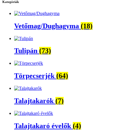
Kategóriák
Vetőmag/Dughagyma
(18)
Tulipán
(73)
Törpecserjék
(64)
Talajtakarók
(7)
Talajtakaró évelők
(4)