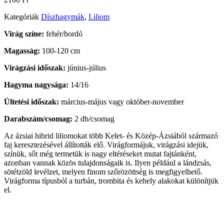
Kategóriák
Díszhagymák
,
Liliom
Virág színe:
fehér/bordó
Magasság:
100-120 cm
Virágzási időszak:
június-július
Hagyma nagysága:
14/16
Ültetési időszak:
március-május vagy október-november
Darabszám/csomag:
2 db/csomag
Az ázsiai hibrid liliomokat több Kelet- és Közép-Ázsiából származó
faj keresztezésével állították elő. Virágformájuk, virágzási idejük,
színük, sőt még termetük is nagy eltéréseket mutat fajtánként,
azonban vannak közös tulajdonságaik is. Ilyen például a lándzsás,
sötétzöld levélzet, melyen finom szőrözöttség is megfigyelhető.
Virágforma típusból a turbán, trombita és kehely alakokat különítjük
el.