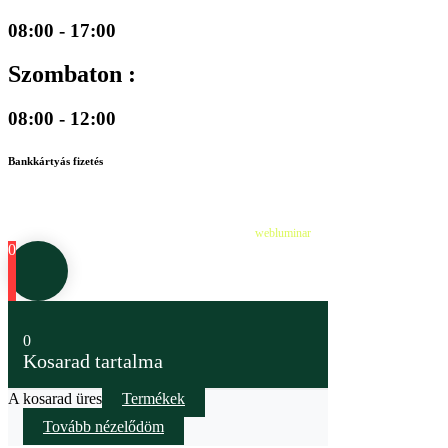
08:00 - 17:00
Szombaton :
08:00 - 12:00
Bankkártyás fizetés
©
2026
Cédruskert Faiskola Minden jog fenntartva.
Design & Developed by
webluminar
0
0
Kosarad tartalma
A kosarad üres
Termékek
Tovább nézelődöm