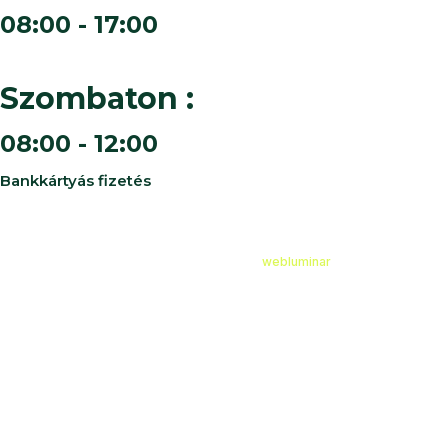
08:00 - 17:00
Szombaton :
08:00 - 12:00
Bankkártyás fizetés
©
2026
Cédruskert Faiskola Minden jog fenntartva.
Design & Developed by
webluminar