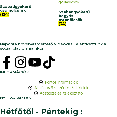
Szabadgyökerű
gyümölcsfák
Szabadgyökerű
(124)
bogyós
gyümölcsök
(34)
Naponta növényismertető videókkal jelentkeztünk a
social platformjainkon
INFORMÁCIÓK
Fontos információk
Általános Szerződési Feltételek
Adatkezelési tájékoztató
NYITVATARTÁS
Hétfőtől - Péntekig :