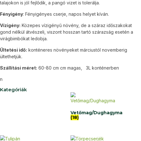
talajokon is jól fejlődik, a pangó vizet is tolerálja.
Fényigény
: Fényigényes cserje, napos helyet kíván.
Vízigény:
Közepes vízigényű növény, de a száraz időszakokat
gond nélkül átvészeli, viszont hosszan tartó szárazság esetén a
virágbimbókat ledobja.
Ültetési idő:
konténeres növényeket márciustól novemberig
ültethetjük.
Szállítási méret:
60-80 cm cm magas, 3L konténerben
n
Kategóriák
Vetőmag/Dughagyma
(18)