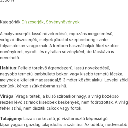
5500
Ft
Kategóriák
Díszcserjék
,
Sövénynövények
A mályvacserjék lassú növekedésű, impozáns megjelenésű,
virágzó díszcserjék, melyek júliustól szeptemberig szinte
folyamatosan virágoznak. A kertben használhatjuk őket szoliter
növényként, nyírott- és nyíratlan sövényként, de fácskává is
nevelhető.
Habitus:
Felfelé törekvő ágrendszerű, lassú növekedésű,
nagyobb termetű lombhullató bokor, vagy kisebb termetű fácska,
melynek a kifejlett magassága1,5-3 méter között alakul. Levelei zöld
színűek, kérge szürkésbarna színű.
Virága:
Virágai teltek, a külső sziromkör nagy, a virág középső
részén lévő szirmok kisebbek keskenyek, nem fodrozottak. A virág
fehér színű, nem díszítik csíkok vagy foltok.
Talajigény:
Laza szerkezetű, jó vízáteresztő képességű,
tápanyagban gazdag talaj ideális a számára. Az üdébb, nedvesebb