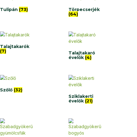
Tulipán
(73)
Törpecserjék
(64)
Talajtakarók
(7)
Talajtakaró
évelők
(4)
Szőlő
(32)
Sziklakerti
évelők
(21)