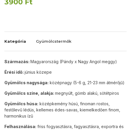
3900
Ft
Kategória
Gyümölcstermők
Származás:
Magyarország (Pándy x Nagy Angol meggy)
Érési idő:
június közepe
Gyümölcs nagysága:
középnagy (5-6 g, 21-23 mm átmérőjű)
Gyümölcs színe, alakja:
megnyúlt, gömb alakú, sötétpiros
Gyümölcs húsa:
középkemény húsú, finoman rostos,
festőlevű lédús, kellemes édes-savas, kiemelkedően finom,
harmonikus ízű
Felhasználása:
friss fogyasztásra, fagyasztásra, exportra és