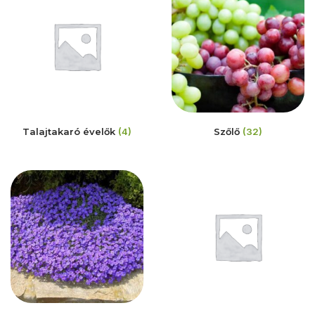
Talajtakaró évelők
(4)
Szőlő
(32)