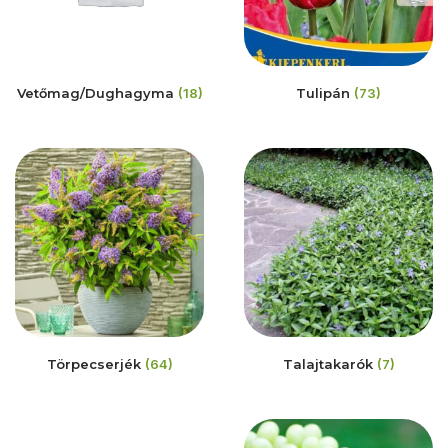
Vetőmag/Dughagyma
(18)
Tulipán
(73)
Törpecserjék
(64)
Talajtakarók
(7)