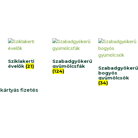
Sziklakerti
Szabadgyökerű
évelők
(21)
gyümölcsfák
Szabadgyökerű
(124)
bogyós
gyümölcsök
(34)
kártyás fizetés