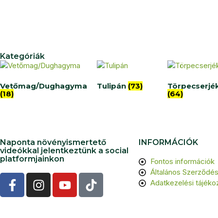
Kategóriák
Vetőmag/Dughagyma
Tulipán
(73)
Törpecserjé
(18)
(64)
Naponta növényismertető
INFORMÁCIÓK
videókkal jelentkeztünk a social
platformjainkon
Fontos információk
Általános Szerződési
Adatkezelési tájéko