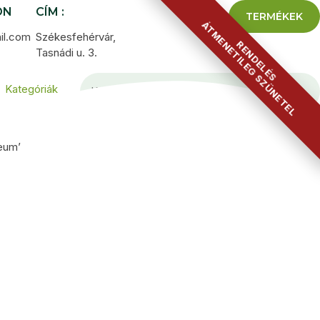
ON
CÍM :
TERMÉKEK
ÁTMENETILEG SZÜNETEL
il.com
Székesfehérvár,
RENDELÉS
Tasnádi u. 3.
Kategóriák
leum’