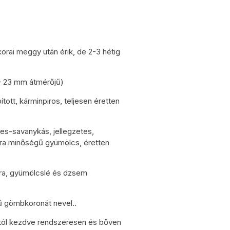
orai meggy után érik, de 2-3 hétig
– 23 mm átmérőjű)
ított, kárminpiros, teljesen éretten
s-savanykás, jellegzetes,
xtra minőségű gyümölcs, éretten
sra, gyümölcslé és dzsem
 gömbkoronát nevel..
ttól kezdve rendszeresen és bőven