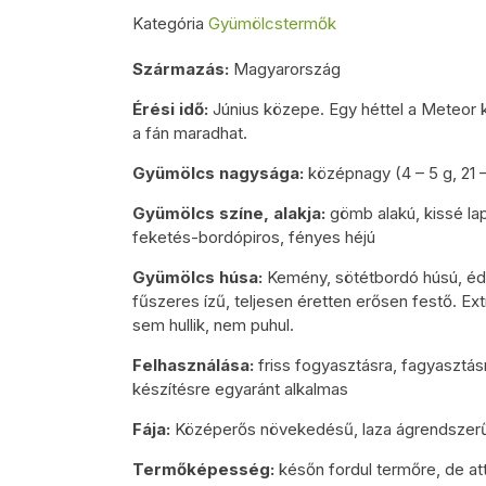
Kategória
Gyümölcstermők
Származás:
Magyarország
Érési idő:
Június közepe. Egy héttel a Meteor k
a fán maradhat.
Gyümölcs nagysága:
középnagy (4 – 5 g, 21 
Gyümölcs színe, alakja:
gömb alakú, kissé lap
feketés-bordópiros, fényes héjú
Gyümölcs húsa:
Kemény, sötétbordó húsú, éde
fűszeres ízű, teljesen éretten erősen festő. E
sem hullik, nem puhul.
Felhasználása:
friss fogyasztásra, fagyasztá
készítésre egyaránt alkalmas
Fája:
Középerős növekedésű, laza ágrendszerű
Termőképesség:
későn fordul termőre, de a