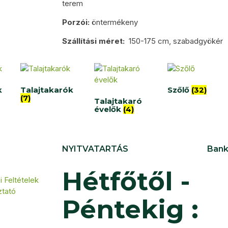
terem
Porzói:
öntermékeny
Szállítási méret:
150-175 cm, szabadgyökér
k
Talajtakarók
Szőlő
(32)
(7)
Talajtakaró
évelők
(4)
NYITVATARTÁS
Bank
Hétfőtől -
 Feltételek
ztató
Péntekig :