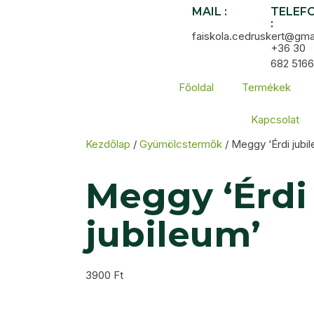
MAIL :
TELEF
:
faiskola.cedruskert@gma
+36 30
682 5166
Főoldal
Termékek
Kapcsolat
Kezdőlap
/
Gyümölcstermők
/ Meggy ‘Érdi jubi
Meggy ‘Érdi
jubileum’
3900
Ft