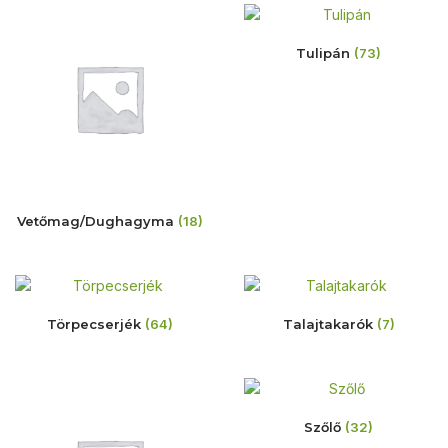
Tulipán
(73)
Vetőmag/Dughagyma
(18)
Törpecserjék
(64)
Talajtakarók
(7)
Szőlő
(32)