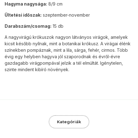
Hagyma nagysága
:
8/9 cm
Ültetési időszak:
szeptember-november
Darabszám/csomag:
15 db
A nagyvirágú krókuszok nagyon látványos virágok, amelyek
kicsit később nyílnak, mint a botanikai krókusz. A virágai élénk
színekben pompáznak, mint a lila, sárga, fehér, cirmos. Több
évig egy helyben hagyva jól szaporodnak és évről-évre
gazdagabb virágpompával jelzik a tél elmúltát. Igénytelen,
szinte mindent kibíró növények.
Kategóriák