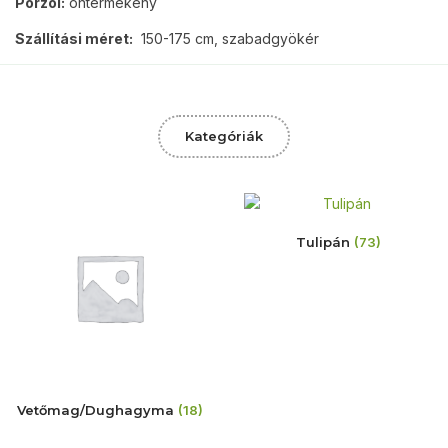
Porzói:
öntermékeny
Szállítási méret:
150-175 cm, szabadgyökér
Kategóriák
Tulipán
(73)
Vetőmag/Dughagyma
(18)