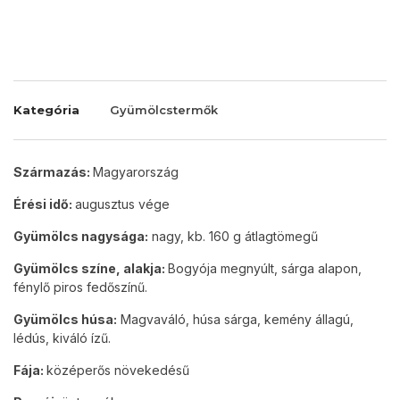
Kategória
Gyümölcstermők
Származás:
Magyarország
Érési idő:
augusztus vége
Gyümölcs nagysága:
nagy, kb. 160 g átlagtömegű
Gyümölcs színe, alakja:
Bogyója megnyúlt, sárga alapon,
fénylő piros fedőszínű.
Gyümölcs húsa:
Magvaváló, húsa sárga, kemény állagú,
lédús, kiváló ízű.
Fája:
középerős növekedésű