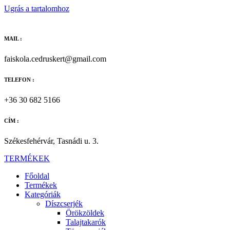
Ugrás a tartalomhoz
MAIL :
faiskola.cedruskert@gmail.com
TELEFON :
+36 30 682 5166
CÍM :
Székesfehérvár, Tasnádi u. 3.
TERMÉKEK
Főoldal
Termékek
Kategóriák
Díszcserjék
Örökzöldek
Talajtakarók