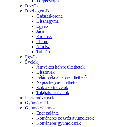
Törpecserjék
Díszfák
Díszhagymák
Császárkorona
Díszhagyma
Egyéb
Jácint
Krókusz
Liliom
Nárcisz
Tulipán
Egyéb
Évelők
Árnyékos helyre ültethetők
Díszfüvek
Félárnyékos helyre ültethető
Napos helyre ültethető
Sziklakerti évelők
Talajtakaró évelők
Fűszernövények
Gyümölcsfák
Gyümölcstermők
Eper palánta
Konténeres bogyós gyümölcsök
Konténeres gyümölcsfák