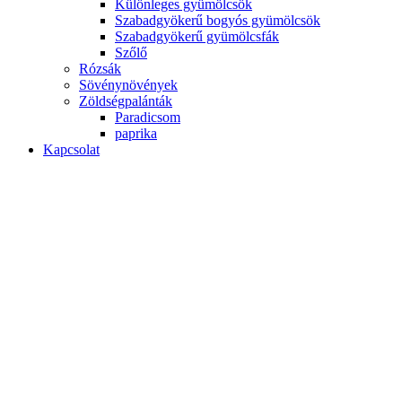
Különleges gyümölcsök
Szabadgyökerű bogyós gyümölcsök
Szabadgyökerű gyümölcsfák
Szőlő
Rózsák
Sövénynövények
Zöldségpalánták
Paradicsom
paprika
Kapcsolat