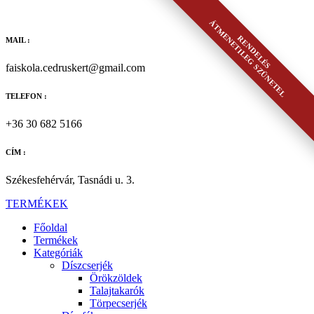
Ugrás
a
ÁTMENETILEG SZÜNETEL
tartalomhoz
RENDELÉS
MAIL :
faiskola.cedruskert@gmail.com
TELEFON :
+36 30 682 5166
CÍM :
Székesfehérvár, Tasnádi u. 3.
TERMÉKEK
Főoldal
Termékek
Kategóriák
Díszcserjék
Örökzöldek
Talajtakarók
Törpecserjék