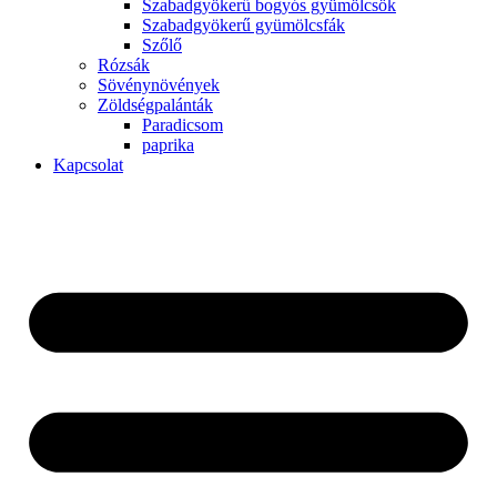
Szabadgyökerű bogyós gyümölcsök
Szabadgyökerű gyümölcsfák
Szőlő
Rózsák
Sövénynövények
Zöldségpalánták
Paradicsom
paprika
Kapcsolat