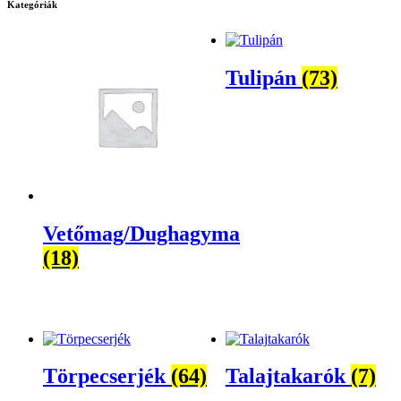
Kategóriák
Tulipán
(73)
Vetőmag/Dughagyma
(18)
Törpecserjék
(64)
Talajtakarók
(7)