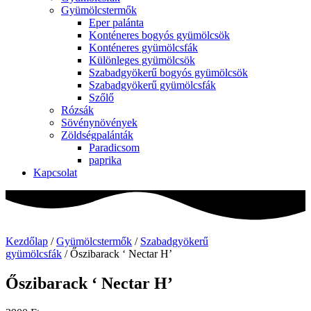
Gyümölcstermők
Eper palánta
Konténeres bogyós gyümölcsök
Konténeres gyümölcsfák
Különleges gyümölcsök
Szabadgyökerű bogyós gyümölcsök
Szabadgyökerű gyümölcsfák
Szőlő
Rózsák
Sövénynövények
Zöldségpalánták
Paradicsom
paprika
Kapcsolat
Kezdőlap
/
Gyümölcstermők
/
Szabadgyökerű
gyümölcsfák
/ Őszibarack ‘ Nectar H’
Őszibarack ‘ Nectar H’