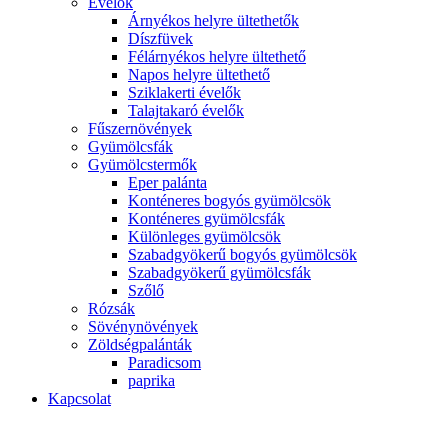
Évelők
Árnyékos helyre ültethetők
Díszfüvek
Félárnyékos helyre ültethető
Napos helyre ültethető
Sziklakerti évelők
Talajtakaró évelők
Fűszernövények
Gyümölcsfák
Gyümölcstermők
Eper palánta
Konténeres bogyós gyümölcsök
Konténeres gyümölcsfák
Különleges gyümölcsök
Szabadgyökerű bogyós gyümölcsök
Szabadgyökerű gyümölcsfák
Szőlő
Rózsák
Sövénynövények
Zöldségpalánták
Paradicsom
paprika
Kapcsolat