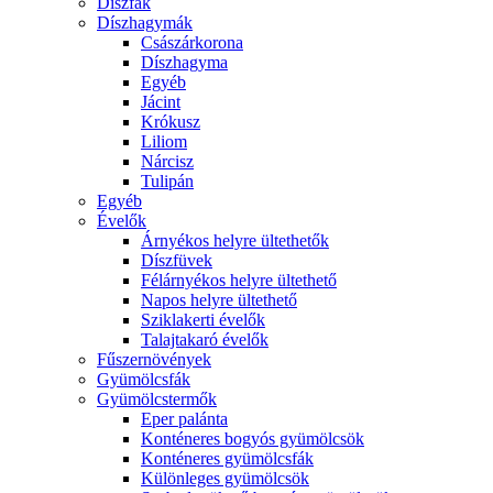
Díszfák
Díszhagymák
Császárkorona
Díszhagyma
Egyéb
Jácint
Krókusz
Liliom
Nárcisz
Tulipán
Egyéb
Évelők
Árnyékos helyre ültethetők
Díszfüvek
Félárnyékos helyre ültethető
Napos helyre ültethető
Sziklakerti évelők
Talajtakaró évelők
Fűszernövények
Gyümölcsfák
Gyümölcstermők
Eper palánta
Konténeres bogyós gyümölcsök
Konténeres gyümölcsfák
Különleges gyümölcsök