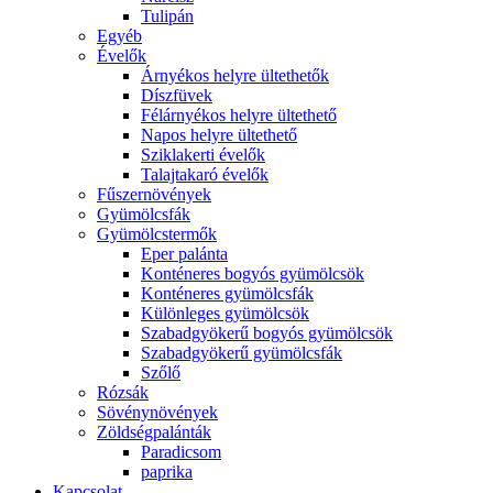
Tulipán
Egyéb
Évelők
Árnyékos helyre ültethetők
Díszfüvek
Félárnyékos helyre ültethető
Napos helyre ültethető
Sziklakerti évelők
Talajtakaró évelők
Fűszernövények
Gyümölcsfák
Gyümölcstermők
Eper palánta
Konténeres bogyós gyümölcsök
Konténeres gyümölcsfák
Különleges gyümölcsök
Szabadgyökerű bogyós gyümölcsök
Szabadgyökerű gyümölcsfák
Szőlő
Rózsák
Sövénynövények
Zöldségpalánták
Paradicsom
paprika
Kapcsolat