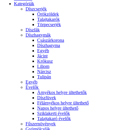
Kategóriák
Díszcserjék
Örökzöldek
Talajtakarók
Törpecserjék
Díszfák
Díszhagymák
Császárkorona
Díszhagyma
Egyéb
Jácint
Krókusz
Liliom
Nárcisz
Tulipán
Egyéb
Évelők
Árnyékos helyre ültethetők
Díszfüvek
Félárnyékos helyre ültethető
Napos helyre ültethető
Sziklakerti évelők
Talajtakaró évelők
Fűszernövények
Gyümölcsfák