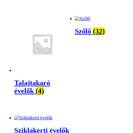
Szőlő
(32)
Talajtakaró
évelők
(4)
Sziklakerti évelők