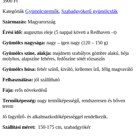
3900
Ft
Kategóriák
Gyümölcstermők
,
Szabadgyökerű gyümölcsfák
Származás:
Magyarország
Érési idő:
augusztus eleje (5 nappal követi a Redhaven –t)
Gyümölcs nagysága:
nagy – igen nagy (120 – 150 g)
Gyümölcs színe, alakja:
majdnem szabályos gömbre alakú, héja
molyhos, alapszíne fehéres, fedőszíne sötét rózsaszín
Gyümölcs húsa:
fehér színű, kiváló, kellemes ízű, félig magvaváló
Felhasználása:
jól szállítható
Fája:
erős növekedésű
Termőképesség:
nagy termőképességű, rendszeresen és bőven
terem
Jó fagytűrő- és alkalmazkodóképességgel rendelkezik.
Szállítási méret:
150-175 cm, szabadgyökér