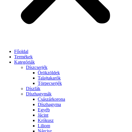
Főoldal
Termékek
Kategóriák
Díszcserjék
Örökzöldek
Talajtakarók
Törpecserjék
Díszfák
Díszhagymák
Császárkorona
Díszhagyma
Egyéb
Jácint
Krókusz
Liliom
Nárcisz