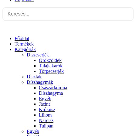
Főoldal
Termékek
Kategóriák
Díszcserjék
Örökzöldek
Talajtakarók
Törpecserjék
Díszfák
Díszhagymák
Császárkorona
Díszhagyma
Egyéb
Jácint
Krókusz
Liliom
Nárcisz
Tulipán
Egyéb