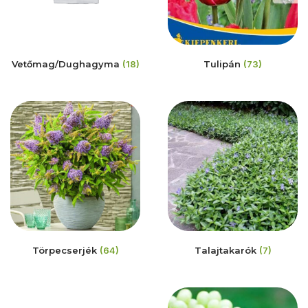
Vetőmag/Dughagyma
(18)
Tulipán
(73)
Törpecserjék
(64)
Talajtakarók
(7)