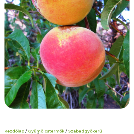
Kezdőlap
/
Gyümölcstermők
/
Szabadgyökerű