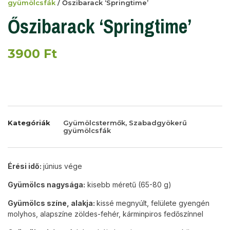
gyümölcsfák
/ Őszibarack ‘Springtime’
Őszibarack ‘Springtime’
3900
Ft
Kategóriák
Gyümölcstermők
,
Szabadgyökerű
gyümölcsfák
Érési idő:
június vége
Gyümölcs nagysága:
kisebb méretű (65-80 g)
Gyümölcs színe, alakja:
kissé megnyúlt, felülete gyengén
molyhos, alapszíne zöldes-fehér, kárminpiros fedőszínnel