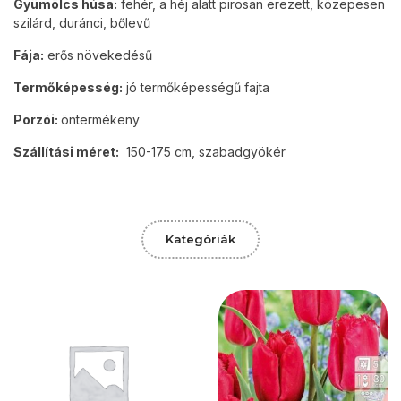
Gyümölcs húsa:
fehér, a héj alatt pirosan erezett, közepesen
szilárd, duránci, bőlevű
Fája:
erős növekedésű
Termőképesség:
jó termőképességű fajta
Porzói:
öntermékeny
Szállítási méret:
150-175 cm, szabadgyökér
Kategóriák