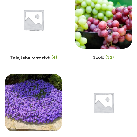
Talajtakaró évelők
(4)
Szőlő
(32)