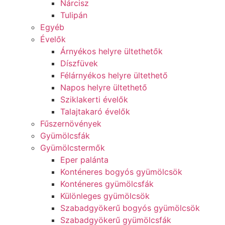
Nárcisz
Tulipán
Egyéb
Évelők
Árnyékos helyre ültethetők
Díszfüvek
Félárnyékos helyre ültethető
Napos helyre ültethető
Sziklakerti évelők
Talajtakaró évelők
Fűszernövények
Gyümölcsfák
Gyümölcstermők
Eper palánta
Konténeres bogyós gyümölcsök
Konténeres gyümölcsfák
Különleges gyümölcsök
Szabadgyökerű bogyós gyümölcsök
Szabadgyökerű gyümölcsfák