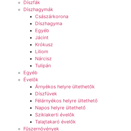
Díszfák
Díszhagymák
Császárkorona
Díszhagyma
Egyéb
Jácint
Krókusz
Liliom
Nárcisz
Tulipán
Egyéb
Évelők
Árnyékos helyre ültethetők
Díszfüvek
Félárnyékos helyre ültethető
Napos helyre ültethető
Sziklakerti évelők
Talajtakaró évelők
Fűszernövények