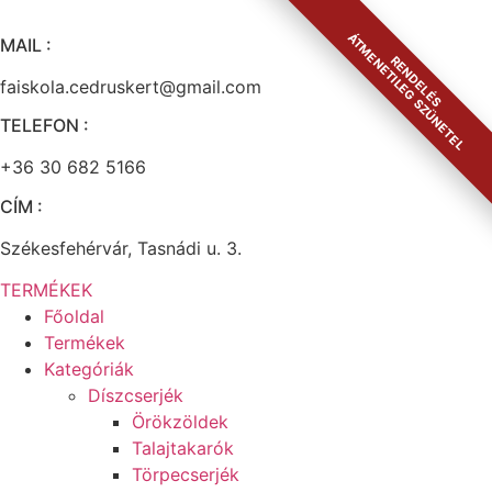
Ugrás
a
ÁTMENETILEG SZÜNETEL
MAIL :
RENDELÉS
tartalomhoz
faiskola.cedruskert@gmail.com
TELEFON :
+36 30 682 5166
CÍM :
Székesfehérvár, Tasnádi u. 3.
TERMÉKEK
Főoldal
Termékek
Kategóriák
Díszcserjék
Örökzöldek
Talajtakarók
Törpecserjék