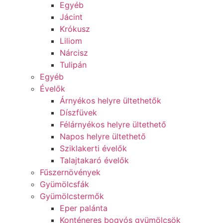
Egyéb
Jácint
Krókusz
Liliom
Nárcisz
Tulipán
Egyéb
Évelők
Árnyékos helyre ültethetők
Díszfüvek
Félárnyékos helyre ültethető
Napos helyre ültethető
Sziklakerti évelők
Talajtakaró évelők
Fűszernövények
Gyümölcsfák
Gyümölcstermők
Eper palánta
Konténeres bogyós gyümölcsök