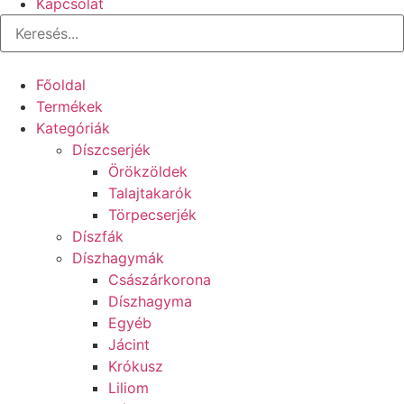
Kapcsolat
Főoldal
Termékek
Kategóriák
Díszcserjék
Örökzöldek
Talajtakarók
Törpecserjék
Díszfák
Díszhagymák
Császárkorona
Díszhagyma
Egyéb
Jácint
Krókusz
Liliom