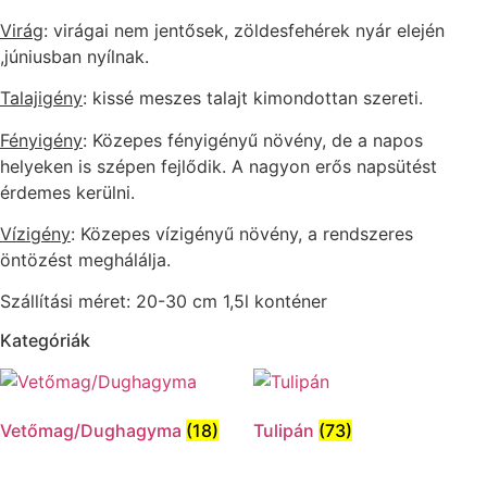
Virág
: virágai nem jentősek, zöldesfehérek nyár elején
,júniusban nyílnak.
Talajigény
: kissé meszes talajt kimondottan szereti.
Fényigény
: Közepes fényigényű növény, de a napos
helyeken is szépen fejlődik. A nagyon erős napsütést
érdemes kerülni.
Vízigény
: Közepes vízigényű növény, a rendszeres
öntözést meghálálja.
Szállítási méret: 20-30 cm 1,5l konténer
Kategóriák
Vetőmag/Dughagyma
(18)
Tulipán
(73)