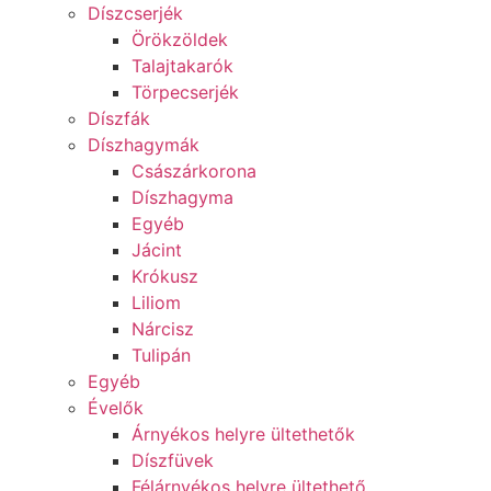
Díszcserjék
Örökzöldek
Talajtakarók
Törpecserjék
Díszfák
Díszhagymák
Császárkorona
Díszhagyma
Egyéb
Jácint
Krókusz
Liliom
Nárcisz
Tulipán
Egyéb
Évelők
Árnyékos helyre ültethetők
Díszfüvek
Félárnyékos helyre ültethető