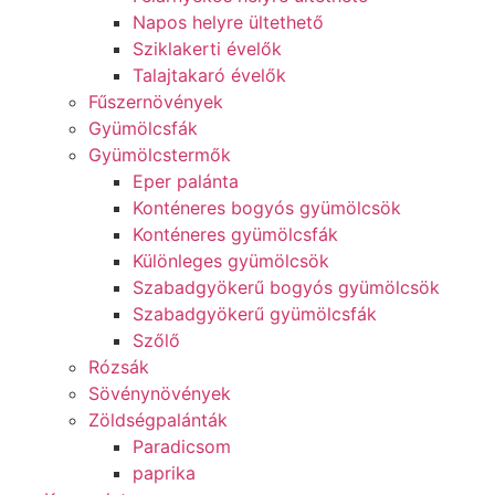
Napos helyre ültethető
Sziklakerti évelők
Talajtakaró évelők
Fűszernövények
Gyümölcsfák
Gyümölcstermők
Eper palánta
Konténeres bogyós gyümölcsök
Konténeres gyümölcsfák
Különleges gyümölcsök
Szabadgyökerű bogyós gyümölcsök
Szabadgyökerű gyümölcsfák
Szőlő
Rózsák
Sövénynövények
Zöldségpalánták
Paradicsom
paprika