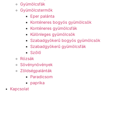
Gyümölcsfák
Gyümölcstermők
Eper palánta
Konténeres bogyós gyümölcsök
Konténeres gyümölcsfák
Különleges gyümölcsök
Szabadgyökerű bogyós gyümölcsök
Szabadgyökerű gyümölcsfák
Szőlő
Rózsák
Sövénynövények
Zöldségpalánták
Paradicsom
paprika
Kapcsolat