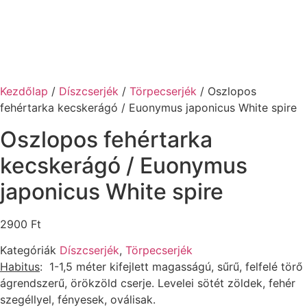
Kezdőlap
/
Díszcserjék
/
Törpecserjék
/ Oszlopos
fehértarka kecskerágó / Euonymus japonicus White spire
Oszlopos fehértarka
kecskerágó / Euonymus
japonicus White spire
2900
Ft
Kategóriák
Díszcserjék
,
Törpecserjék
Habitus
: 1-1,5 méter kifejlett magasságú, sűrű, felfelé törő
ágrendszerű, örökzöld cserje. Levelei sötét zöldek, fehér
szegéllyel, fényesek, oválisak.