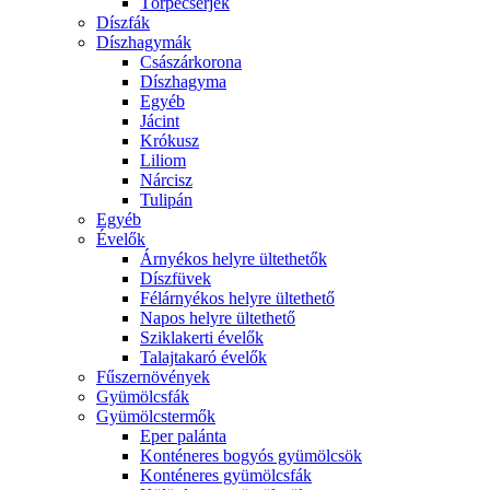
Törpecserjék
Díszfák
Díszhagymák
Császárkorona
Díszhagyma
Egyéb
Jácint
Krókusz
Liliom
Nárcisz
Tulipán
Egyéb
Évelők
Árnyékos helyre ültethetők
Díszfüvek
Félárnyékos helyre ültethető
Napos helyre ültethető
Sziklakerti évelők
Talajtakaró évelők
Fűszernövények
Gyümölcsfák
Gyümölcstermők
Eper palánta
Konténeres bogyós gyümölcsök
Konténeres gyümölcsfák