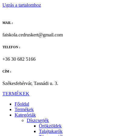
Ugrás a tartalomhoz
MAIL :
faiskola.cedruskert@gmail.com
TELEFON :
+36 30 682 5166
CÍM :
Székesfehérvár, Tasnádi u. 3.
TERMÉKEK
Főoldal
Termékek
Kategóriák
Díszcserjék
Örökzöldek
Talajtakarók