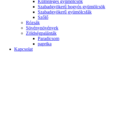
Különleges gyümölcsök
Szabadgyökerű bogyós gyümölcsök
Szabadgyökerű gyümölcsfák
Szőlő
Rózsák
Sövénynövények
Zöldségpalánták
Paradicsom
paprika
Kapcsolat