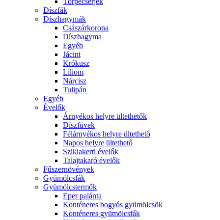
Törpecserjék
Díszfák
Díszhagymák
Császárkorona
Díszhagyma
Egyéb
Jácint
Krókusz
Liliom
Nárcisz
Tulipán
Egyéb
Évelők
Árnyékos helyre ültethetők
Díszfüvek
Félárnyékos helyre ültethető
Napos helyre ültethető
Sziklakerti évelők
Talajtakaró évelők
Fűszernövények
Gyümölcsfák
Gyümölcstermők
Eper palánta
Konténeres bogyós gyümölcsök
Konténeres gyümölcsfák