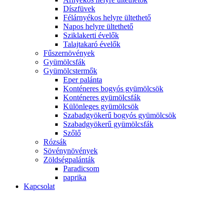
Díszfüvek
Félárnyékos helyre ültethető
Napos helyre ültethető
Sziklakerti évelők
Talajtakaró évelők
Fűszernövények
Gyümölcsfák
Gyümölcstermők
Eper palánta
Konténeres bogyós gyümölcsök
Konténeres gyümölcsfák
Különleges gyümölcsök
Szabadgyökerű bogyós gyümölcsök
Szabadgyökerű gyümölcsfák
Szőlő
Rózsák
Sövénynövények
Zöldségpalánták
Paradicsom
paprika
Kapcsolat