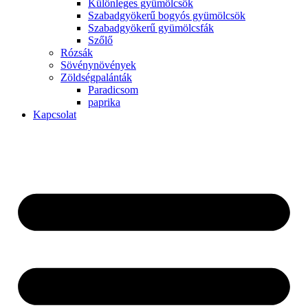
Különleges gyümölcsök
Szabadgyökerű bogyós gyümölcsök
Szabadgyökerű gyümölcsfák
Szőlő
Rózsák
Sövénynövények
Zöldségpalánták
Paradicsom
paprika
Kapcsolat