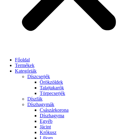
Főoldal
Termékek
Kategóriák
Díszcserjék
Örökzöldek
Talajtakarók
Törpecserjék
Díszfák
Díszhagymák
Császárkorona
Díszhagyma
Egyéb
Jácint
Krókusz
Liliom