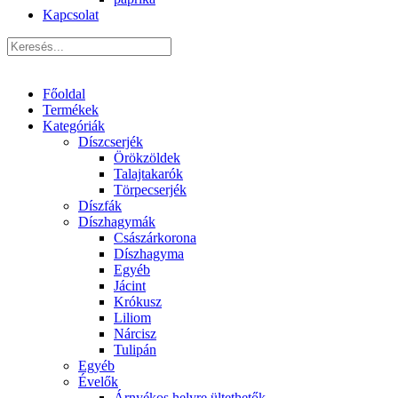
Kapcsolat
Főoldal
Termékek
Kategóriák
Díszcserjék
Örökzöldek
Talajtakarók
Törpecserjék
Díszfák
Díszhagymák
Császárkorona
Díszhagyma
Egyéb
Jácint
Krókusz
Liliom
Nárcisz
Tulipán
Egyéb
Évelők
Árnyékos helyre ültethetők