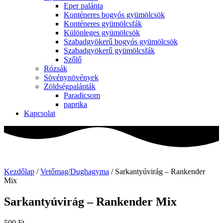
Eper palánta
Konténeres bogyós gyümölcsök
Konténeres gyümölcsfák
Különleges gyümölcsök
Szabadgyökerű bogyós gyümölcsök
Szabadgyökerű gyümölcsfák
Szőlő
Rózsák
Sövénynövények
Zöldségpalánták
Paradicsom
paprika
Kapcsolat
Kezdőlap
/
Vetőmag/Dughagyma
/ Sarkantyúvirág – Rankender
Mix
Sarkantyúvirág – Rankender Mix
500
Ft