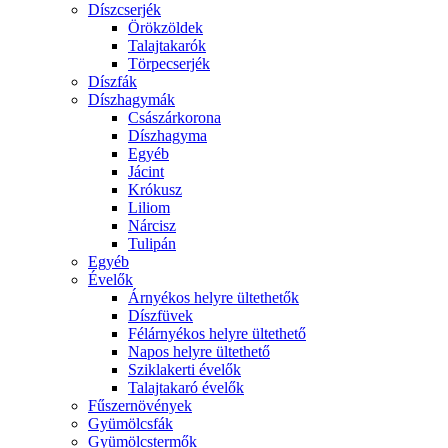
Díszcserjék
Örökzöldek
Talajtakarók
Törpecserjék
Díszfák
Díszhagymák
Császárkorona
Díszhagyma
Egyéb
Jácint
Krókusz
Liliom
Nárcisz
Tulipán
Egyéb
Évelők
Árnyékos helyre ültethetők
Díszfüvek
Félárnyékos helyre ültethető
Napos helyre ültethető
Sziklakerti évelők
Talajtakaró évelők
Fűszernövények
Gyümölcsfák
Gyümölcstermők