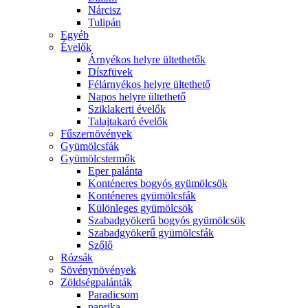
Nárcisz
Tulipán
Egyéb
Évelők
Árnyékos helyre ültethetők
Díszfüvek
Félárnyékos helyre ültethető
Napos helyre ültethető
Sziklakerti évelők
Talajtakaró évelők
Fűszernövények
Gyümölcsfák
Gyümölcstermők
Eper palánta
Konténeres bogyós gyümölcsök
Konténeres gyümölcsfák
Különleges gyümölcsök
Szabadgyökerű bogyós gyümölcsök
Szabadgyökerű gyümölcsfák
Szőlő
Rózsák
Sövénynövények
Zöldségpalánták
Paradicsom
paprika