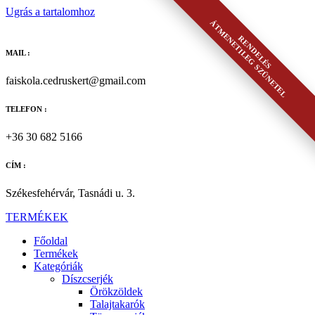
Ugrás a tartalomhoz
ÁTMENETILEG SZÜNETEL
RENDELÉS
MAIL :
faiskola.cedruskert@gmail.com
TELEFON :
+36 30 682 5166
CÍM :
Székesfehérvár, Tasnádi u. 3.
TERMÉKEK
Főoldal
Termékek
Kategóriák
Díszcserjék
Örökzöldek
Talajtakarók