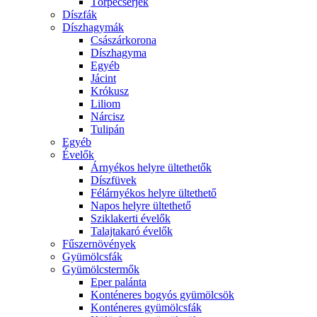
Törpecserjék
Díszfák
Díszhagymák
Császárkorona
Díszhagyma
Egyéb
Jácint
Krókusz
Liliom
Nárcisz
Tulipán
Egyéb
Évelők
Árnyékos helyre ültethetők
Díszfüvek
Félárnyékos helyre ültethető
Napos helyre ültethető
Sziklakerti évelők
Talajtakaró évelők
Fűszernövények
Gyümölcsfák
Gyümölcstermők
Eper palánta
Konténeres bogyós gyümölcsök
Konténeres gyümölcsfák