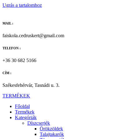
Ugrás a tartalomhoz
MAIL :
faiskola.cedruskert@gmail.com
TELEFON :
+36 30 682 5166
CÍM :
Székesfehérvár, Tasnádi u. 3.
TERMÉKEK
Főoldal
Termékek
Kategóriák
Díszcserjék
Örökzöldek
Talajtakarók