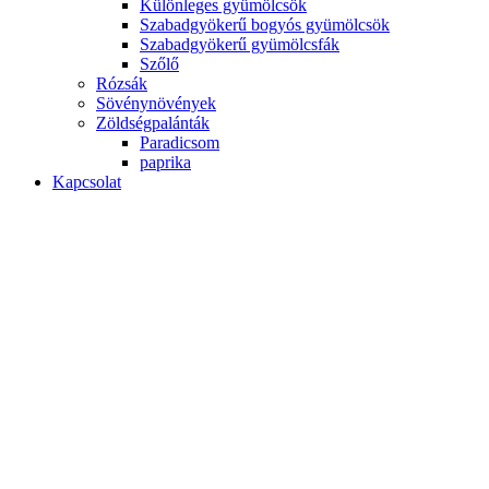
Különleges gyümölcsök
Szabadgyökerű bogyós gyümölcsök
Szabadgyökerű gyümölcsfák
Szőlő
Rózsák
Sövénynövények
Zöldségpalánták
Paradicsom
paprika
Kapcsolat