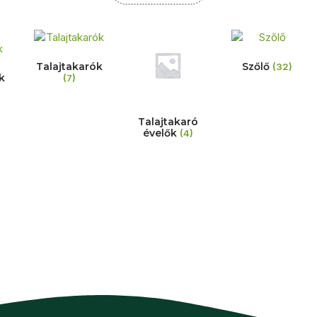
Talajtakarók
Szőlő
(32)
k
(7)
Talajtakaró
évelők
(4)