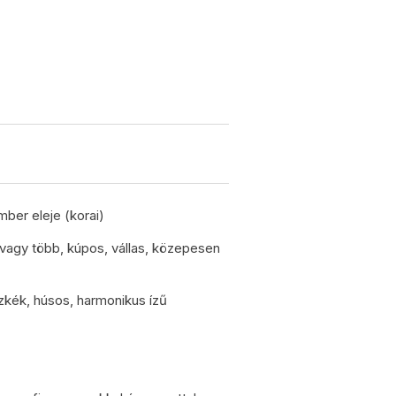
ber eleje (korai)
. vagy több, kúpos, vállas, közepesen
zkék, húsos, harmonikus ízű