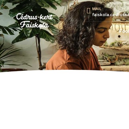
MAIL :
faiskola.cedrus
Főol