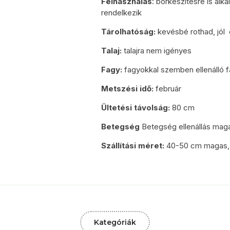
Felhasználás
: borkészítésre is alk
rendelkezik
Tárolhatóság:
kevésbé rothad, jól 
Talaj:
talajra nem igényes
Fagy:
fagyokkal szemben ellenálló f
Metszési idő:
február
Ültetési távolság:
80 cm
Betegség
Betegség ellenállás maga
Szállítási méret:
40-50 cm magas,
Kategóriák