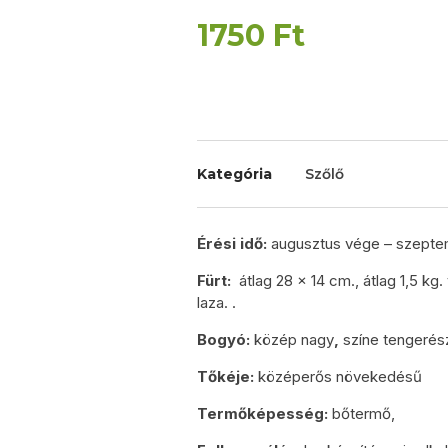
1750
Ft
Kategória
Szőlő
Érési idő:
augusztus vége – szeptem
Fürt:
átlag 28 x 14 cm., átlag 1,5 kg
laza. .
Bogyó:
közép nagy
,
színe tengerés
Tőkéje:
középerős növekedésű
Termőképesség:
bőtermő,