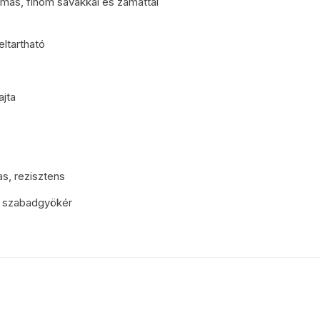
almas, finom savakkal és zamattal
eltartható
ajta
s, rezisztens
 szabadgyökér