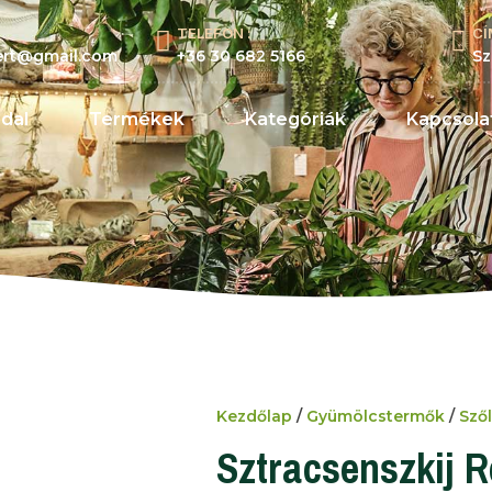
TELEFON :
CÍ
kert@gmail.com
+36 30 682 5166
Sz
dal
Termékek
Kategóriák
Kapcsola
Kezdőlap
/
Gyümölcstermők
/
Sző
Sztracsenszkij R