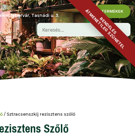
M :
ÁTMENETILEG SZÜNETEL
TERMÉKEK
ékesfehérvár, Tasnádi u. 3.
RENDELÉS
t
lő
/ Sztracsenszkij rezisztens szőlő
ezisztens Szőlő